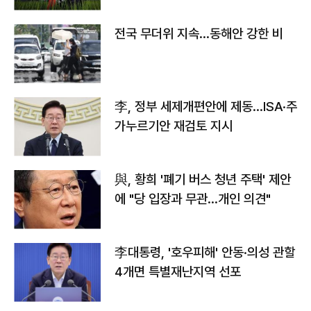
전국 무더위 지속…동해안 강한 비
李, 정부 세제개편안에 제동…ISA·주
가누르기안 재검토 지시
與, 황희 '폐기 버스 청년 주택' 제안
에 "당 입장과 무관…개인 의견"
李대통령, '호우피해' 안동·의성 관할
4개면 특별재난지역 선포