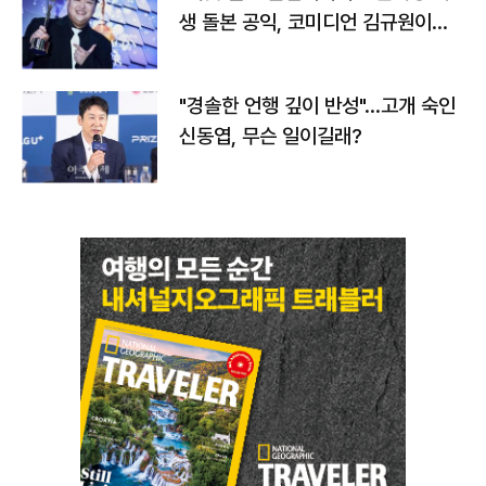
생 돌본 공익, 코미디언 김규원이었
다
"경솔한 언행 깊이 반성"…고개 숙인
신동엽, 무슨 일이길래?