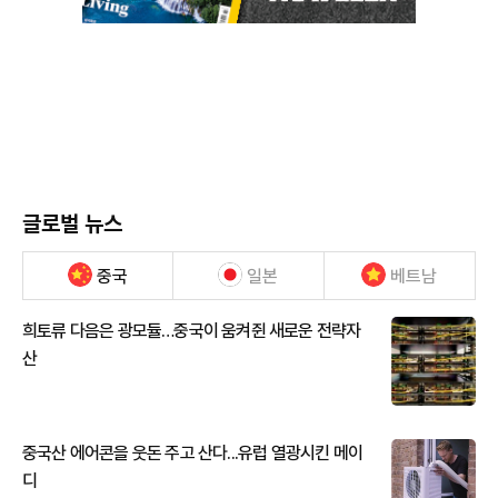
글로벌 뉴스
중국
일본
베트남
희토류 다음은 광모듈…중국이 움켜쥔 새로운 전략자
산
중국산 에어콘을 웃돈 주고 산다...유럽 열광시킨 메이
디