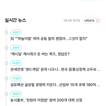
실시간 뉴스
08.09 19:55
UPDATE
4분전
與 "'하늘이법' 여야 공동 발의 괜찮아…그것이 협치"
9분전
'캐시딜' 캐시워크 돈 버는 퀴즈, 정답은?
14분전
관세전쟁 '엔드게임' 윤곽 나오나…한국 新통상정책 교두보 활
용해야
17분전
섬유패션 글로벌 경쟁력 키운다…산업부 15개 과제 180억 지
원
18분전
농식품부, '천원의 아침밥' 참여 200개 대학 선정