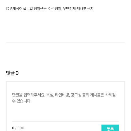
©'5개국어 글로벌 경제신문' 아주경제. 무단전재·재배포 금지
댓글
0
0
/ 300
등록