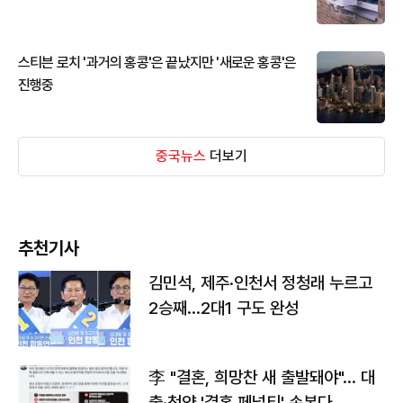
스티븐 로치 '과거의 홍콩'은 끝났지만 '새로운 홍콩'은
진행중
중국뉴스
더보기
추천기사
김민석, 제주·인천서 정청래 누르고
2승째…2대1 구도 완성
李 "결혼, 희망찬 새 출발돼야"… 대
출·청약 '결혼 페널티' 손본다