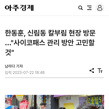
로
아
그
검
전
주
인
색
체
경
메
제
뉴
한동훈, 신림동 칼부림 현장 방문
..."사이코패스 관리 방안 고민할
것"
남라다 기자
공
텍
입력 2023-07-22 18:48
유
스
트
크
기