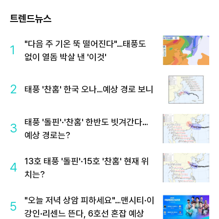
트렌드뉴스
"다음 주 기온 뚝 떨어진다"…태풍도
1
없이 열돔 박살 낸 '이것'
2
태풍 '찬홈' 한국 오나…예상 경로 보니
태풍 '돌핀'·'찬홈' 한반도 빗겨간다…
3
예상 경로는?
13호 태풍 '돌핀'·15호 '찬홈' 현재 위
4
치는?
"오늘 저녁 상암 피하세요"…맨시티·이
5
강인·리센느 뜬다, 6호선 혼잡 예상