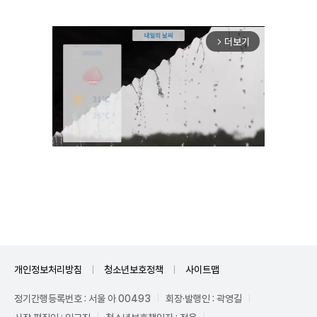
더보기
arrow_forward_ios
Unmute
개인정보처리방침
청소년보호정책
사이트맵
정기간행등록번호 : 서울 아 00493
회장·발행인 : 곽영길