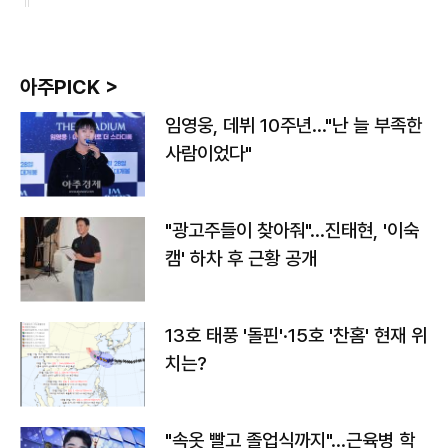
아주PICK >
임영웅, 데뷔 10주년…"난 늘 부족한
사람이었다"
"광고주들이 찾아줘"…진태현, '이숙
캠' 하차 후 근황 공개
13호 태풍 '돌핀'·15호 '찬홈' 현재 위
치는?
"속옷 빨고 졸업식까지"…근육병 학