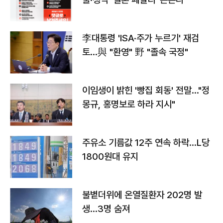
李대통령 'ISA·주가 누르기' 재검
토…與 "환영" 野 "졸속 국정"
이임생이 밝힌 '빵집 회동' 전말…"정
몽규, 홍명보로 하라 지시"
주유소 기름값 12주 연속 하락…L당
1800원대 유지
불볕더위에 온열질환자 202명 발
생…3명 숨져