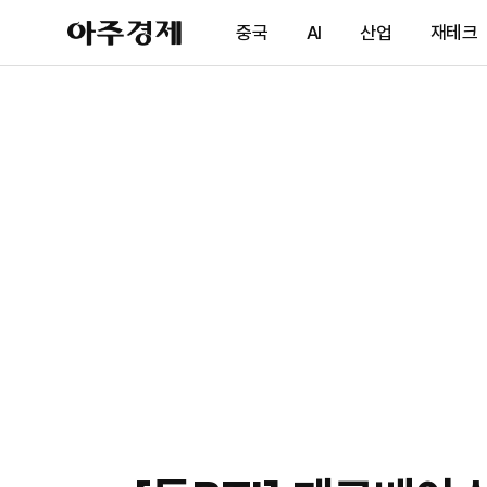
아
중국
AI
산업
재테크
주
경
제