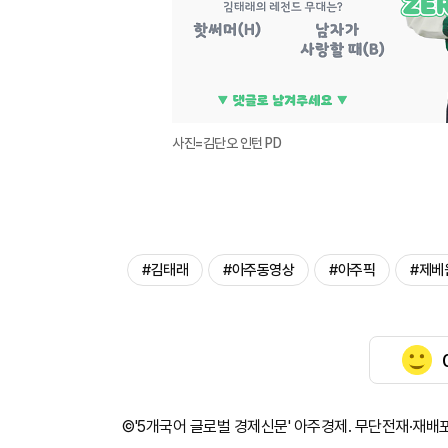
사진=김단오 인턴 PD
#김태래
#아주동영상
#아주픽
#제베
©'5개국어 글로벌 경제신문' 아주경제. 무단전재·재배