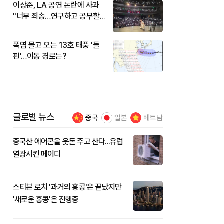
이상준, LA 공연 논란에 사과
"너무 죄송…연구하고 공부할
것"
폭염 몰고 오는 13호 태풍 '돌
핀'…이동 경로는?
글로벌 뉴스
중국
일본
베트남
중국산 에어콘을 웃돈 주고 산다...유럽
열광시킨 메이디
스티븐 로치 '과거의 홍콩'은 끝났지만
'새로운 홍콩'은 진행중