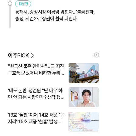
13분전
동해시, 송정시장 여름밤 밝힌다…'불금전파,
송정' 시즌2로 상권에 활력 더한다
아주PICK
"한국산 물은 안마셔"…日 지진
구호품 보냈더니 비하한 누리
꾼
'태도 논란' 정준원 "난 배우 하
면 안 되는 사람인가? 생각 했
다"
13호 '돌핀' 이어 14호 태풍 '구
지라'·15호 태풍 '찬홈' 발생…
현재 위치와 이동경로는?