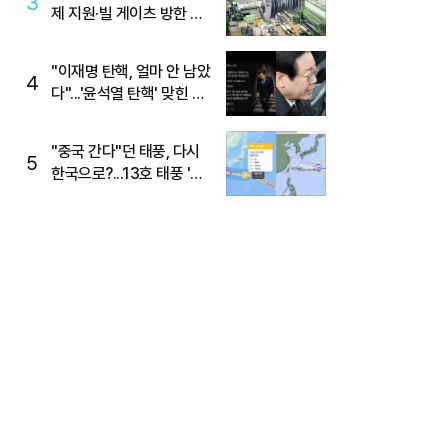
3
제 지원·빌 게이츠 방한 기
대에 5%대 강세
"이재명 탄핵, 얼마 안 남았
4
다"...'윤석열 탄핵' 맞힌 무
당, '성지글' 등장
"중국 간다"던 태풍, 다시
5
한국으로?...13호 태풍 '돌
핀' 방향 급전환