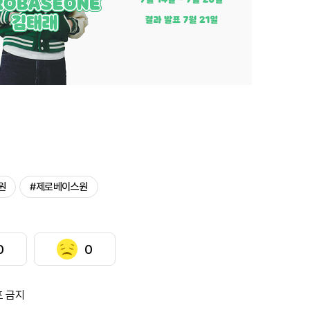
원
#제로베이스원
0
0
포 금지