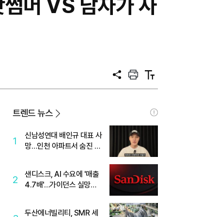
핫썸머 VS 남자가 사
공
프
텍
유
린
스
트
트
크
기
트렌드 뉴스
신남성연대 배인규 대표 사
1
망…인천 아파트서 숨진 채
발견
샌디스크, AI 수요에 '매출
2
4.7배'…가이던스 실망에
'주가는 하락'
두산에너빌리티, SMR 세