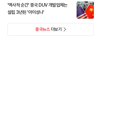
'역사적 순간' 중국 DUV 개발업체는
설립 3년된 '아이성나'
중국뉴스
더보기