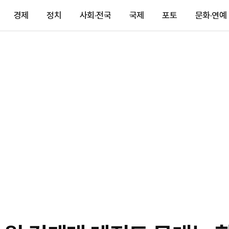
경제
정치
사회·전국
국제
포토
문화·연예