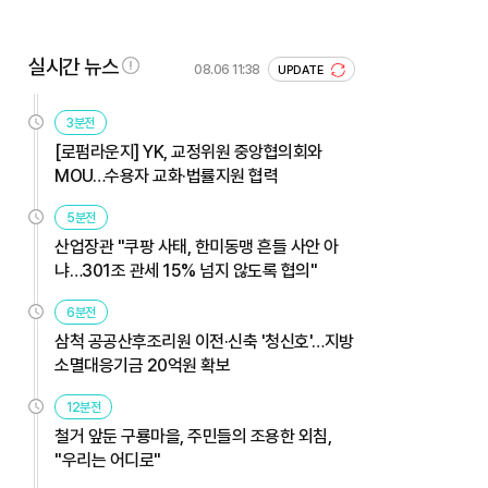
실시간 뉴스
08.06 11:38
UPDATE
3분전
[로펌라운지] YK, 교정위원 중앙협의회와
MOU…수용자 교화·법률지원 협력
5분전
산업장관 "쿠팡 사태, 한미동맹 흔들 사안 아
냐…301조 관세 15% 넘지 않도록 협의"
6분전
삼척 공공산후조리원 이전·신축 '청신호'…지방
소멸대응기금 20억원 확보
12분전
철거 앞둔 구룡마을, 주민들의 조용한 외침,
"우리는 어디로"