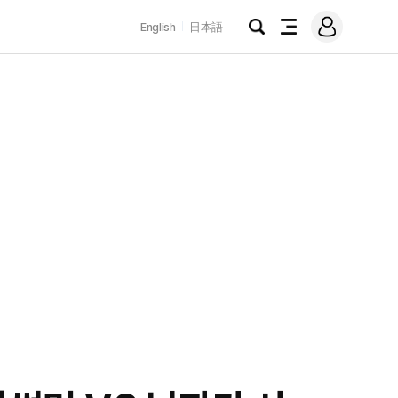
로
English
日本語
그
검
전
인
색
체
메
뉴