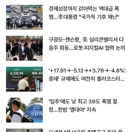
경제성장까지 갉아먹는 역대급 폭
염…李대통령 "국가적 기후 재난"
구광모-젠슨황, 美 실리콘밸리서 다
음주 회동…로봇·피지컬AI 협력 논의
'+17.91→-5.12→+3.76→-4.8%'…'
종레' 규제에도 여전히 롤러코스터
타는 코스피
'입추'에도 낮 최고 39도 폭염 절
정…한밤 '열대야' 지속