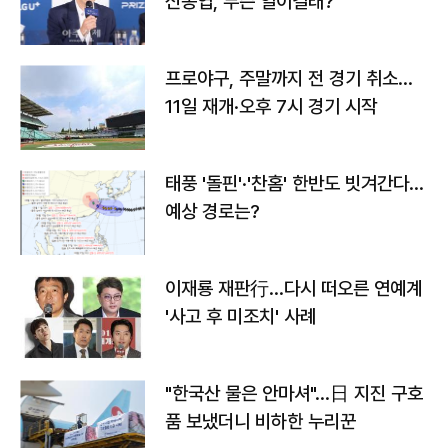
신동엽, 무슨 일이길래?
프로야구, 주말까지 전 경기 취소…
11일 재개·오후 7시 경기 시작
태풍 '돌핀'·'찬홈' 한반도 빗겨간다…
예상 경로는?
이재룡 재판行…다시 떠오른 연예계
'사고 후 미조치' 사례
"한국산 물은 안마셔"…日 지진 구호
품 보냈더니 비하한 누리꾼