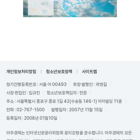
Unmute
개인정보처리방침
청소년보호정책
사이트맵
정기간행등록번호 : 서울 아 00493
회장·발행인 : 곽영길
사장·편집인 : 임규진
청소년보호책임자 : 전운
주소 : 서울특별시 종로구 종로 1길 42(수송동 146-1) 이마빌딩 11층
전화 : 02-767-1500
발행일자 : 2007년 11월 15일
등록일자 : 2008년 01월10일
아주경제는 인터넷신문윤리위원회 윤리강령을 준수합니다. 아주경제의 모든