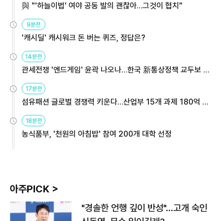
與 "'하늘이법' 여야 공동 발의 괜찮아…그것이 협치"
9분전
'캐시딜' 캐시워크 돈 버는 퀴즈, 정답은?
14분전
관세전쟁 '엔드게임' 윤곽 나오나…한국 新통상정책 교두보 활
용해야
17분전
섬유패션 글로벌 경쟁력 키운다…산업부 15개 과제 180억 지
원
18분전
농식품부, '천원의 아침밥' 참여 200개 대학 선정
아주PICK >
"경솔한 언행 깊이 반성"…고개 숙인