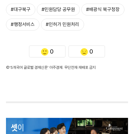
#대구북구
#민원담당 공무원
#배광식 북구청장
#행정서비스
#인허가 민원처리
0
0
©'5개국어 글로벌 경제신문' 아주경제. 무단전재·재배포 금지