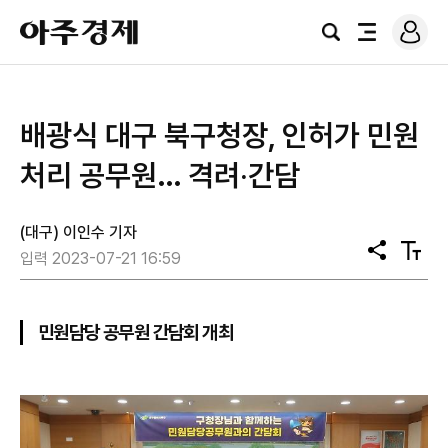
로
아
그
검
전
주
인
색
체
경
메
제
뉴
배광식 대구 북구청장, 인허가 민원
처리 공무원… 격려‧간담
(대구) 이인수 기자
공
텍
입력 2023-07-21 16:59
유
스
트
크
기
민원담당 공무원 간담회 개최