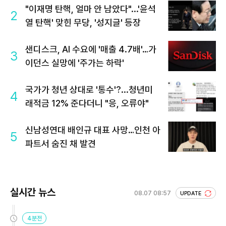
"이재명 탄핵, 얼마 안 남았다"...'윤석
2
열 탄핵' 맞힌 무당, '성지글' 등장
샌디스크, AI 수요에 '매출 4.7배'…가
3
이던스 실망에 '주가는 하락'
국가가 청년 상대로 '통수'?...청년미
4
래적금 12% 준다더니 "응, 오류야"
신남성연대 배인규 대표 사망…인천 아
5
파트서 숨진 채 발견
실시간 뉴스
08.07 08:57
UPDATE
4분전