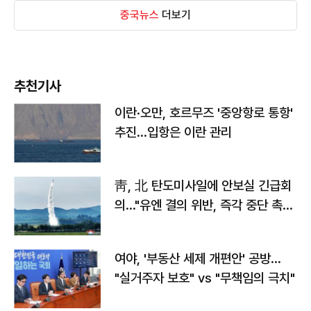
중국뉴스
더보기
추천기사
이란·오만, 호르무즈 '중앙항로 통항'
추진…입항은 이란 관리
靑, 北 탄도미사일에 안보실 긴급회
의…"유엔 결의 위반, 즉각 중단 촉
구"
여야, '부동산 세제 개편안' 공방…
"실거주자 보호" vs "무책임의 극치"