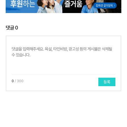
댓글
0
0
/ 300
등록