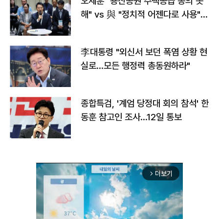
오세훈 "용산공원 주택공급 동의 못
해" vs 與 "정치적 어젠다로 사용"
맞불
李대통령 "외신서 보던 폭염 상황 현
실로…모든 행정력 총동원하라"
종합특검, '계엄 당정대 회의 참석' 한
동훈 참고인 조사...12일 통보
더보기
arrow_forward_ios