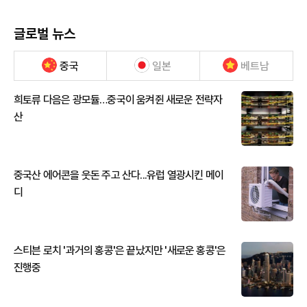
글로벌 뉴스
중국
일본
베트남
희토류 다음은 광모듈…중국이 움켜쥔 새로운 전략자
산
중국산 에어콘을 웃돈 주고 산다...유럽 열광시킨 메이
디
스티븐 로치 '과거의 홍콩'은 끝났지만 '새로운 홍콩'은
진행중