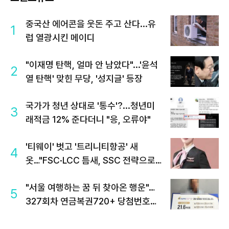
중국산 에어콘을 웃돈 주고 산다...유
1
럽 열광시킨 메이디
"이재명 탄핵, 얼마 안 남았다"...'윤석
2
열 탄핵' 맞힌 무당, '성지글' 등장
국가가 청년 상대로 '통수'?...청년미
3
래적금 12% 준다더니 "응, 오류야"
'티웨이' 벗고 '트리니티항공' 새
4
옷…"FSC·LCC 틈새, SSC 전략으로
공략"
"서울 여행하는 꿈 뒤 찾아온 행운"…
5
327회차 연금복권720+ 당첨번호조
회 주목