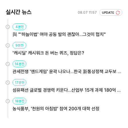
실시간 뉴스
08.07 11:57
UPDATE
4분전
與 "'하늘이법' 여야 공동 발의 괜찮아…그것이 협치"
9분전
'캐시딜' 캐시워크 돈 버는 퀴즈, 정답은?
14분전
관세전쟁 '엔드게임' 윤곽 나오나…한국 新통상정책 교두보 활
용해야
17분전
섬유패션 글로벌 경쟁력 키운다…산업부 15개 과제 180억 지
원
18분전
농식품부, '천원의 아침밥' 참여 200개 대학 선정