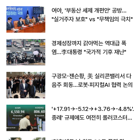
여야, '부동산 세제 개편안' 공방…
"실거주자 보호" vs "무책임의 극치"
경제성장까지 갉아먹는 역대급 폭
염…李대통령 "국가적 기후 재난"
구광모-젠슨황, 美 실리콘밸리서 다
음주 회동…로봇·피지컬AI 협력 논의
'+17.91→-5.12→+3.76→-4.8%'…'
종레' 규제에도 여전히 롤러코스터
타는 코스피