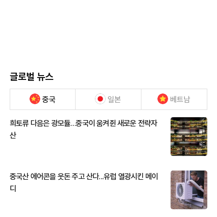
글로벌 뉴스
중국
일본
베트남
희토류 다음은 광모듈…중국이 움켜쥔 새로운 전략자
산
중국산 에어콘을 웃돈 주고 산다...유럽 열광시킨 메이
디