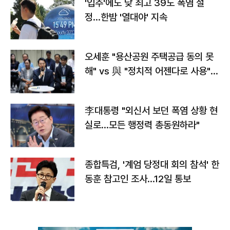
'입추'에도 낮 최고 39도 폭염 절
정…한밤 '열대야' 지속
오세훈 "용산공원 주택공급 동의 못
해" vs 與 "정치적 어젠다로 사용"
맞불
李대통령 "외신서 보던 폭염 상황 현
실로…모든 행정력 총동원하라"
종합특검, '계엄 당정대 회의 참석' 한
동훈 참고인 조사...12일 통보