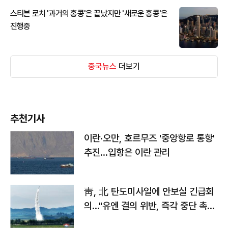
스티븐 로치 '과거의 홍콩'은 끝났지만 '새로운 홍콩'은
진행중
중국뉴스
더보기
추천기사
이란·오만, 호르무즈 '중앙항로 통항'
추진…입항은 이란 관리
靑, 北 탄도미사일에 안보실 긴급회
의…"유엔 결의 위반, 즉각 중단 촉
구"