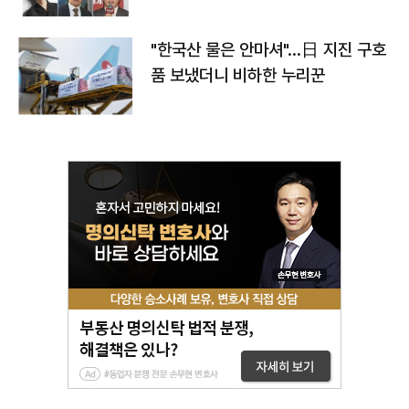
"한국산 물은 안마셔"…日 지진 구호
품 보냈더니 비하한 누리꾼