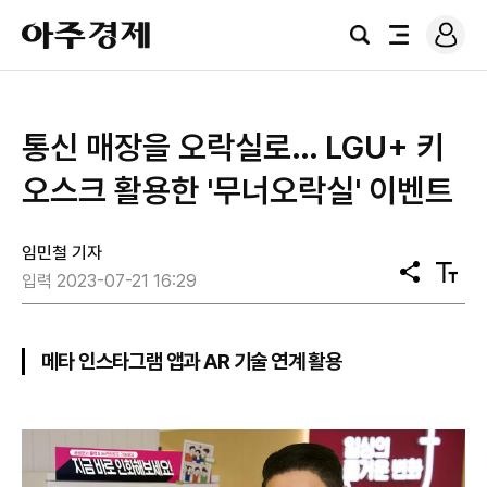
로
아
그
검
전
주
인
색
체
경
메
제
뉴
통신 매장을 오락실로… LGU+ 키
오스크 활용한 '무너오락실' 이벤트
임민철 기자
공
텍
입력 2023-07-21 16:29
유
스
트
크
기
메타 인스타그램 앱과 AR 기술 연계 활용