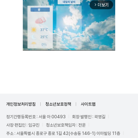
더보기
arrow_forward_ios
Unmute
개인정보처리방침
청소년보호정책
사이트맵
정기간행등록번호 : 서울 아 00493
회장·발행인 : 곽영길
사장·편집인 : 임규진
청소년보호책임자 : 전운
주소 : 서울특별시 종로구 종로 1길 42(수송동 146-1) 이마빌딩 11층