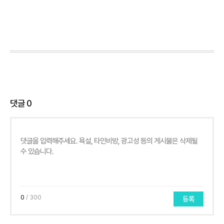
댓글
0
0
/ 300
등록