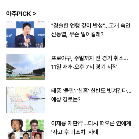
아주PICK >
"경솔한 언행 깊이 반성"…고개 숙인
신동엽, 무슨 일이길래?
프로야구, 주말까지 전 경기 취소…
11일 재개·오후 7시 경기 시작
태풍 '돌핀'·'찬홈' 한반도 빗겨간다…
예상 경로는?
이재룡 재판行…다시 떠오른 연예계
'사고 후 미조치' 사례