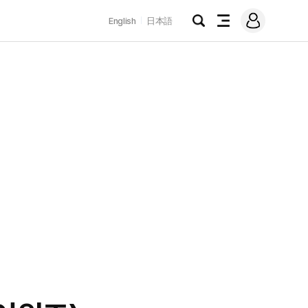
로
English
日本語
그
검
전
인
색
체
메
뉴