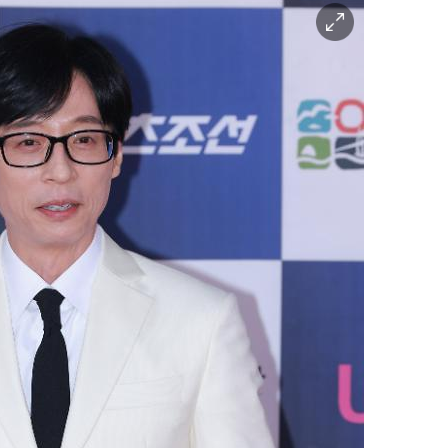
이
미
지
확
대