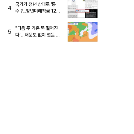
주목
국가가 청년 상대로 '통
4
수'?...청년미래적금 12%
준다더니 "응, 오류야"
"다음 주 기온 뚝 떨어진
5
다"…태풍도 없이 열돔 박
살 낸 '이것'