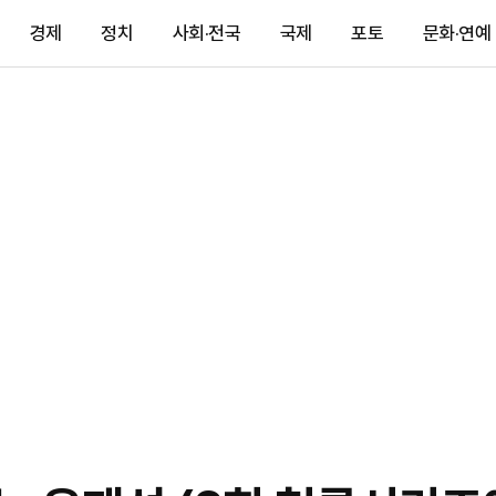
경제
정치
사회·전국
국제
포토
문화·연예