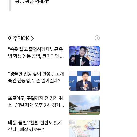
공'…"공급 억제기"
아주PICK
"속옷 빨고 졸업식까지"…근육
병 학생 돌본 공익, 코미디언 김
규원이었다
"경솔한 언행 깊이 반성"…고개
숙인 신동엽, 무슨 일이길래?
프로야구, 주말까지 전 경기 취
소…11일 재개·오후 7시 경기
시작
태풍 '돌핀'·'찬홈' 한반도 빗겨
간다…예상 경로는?