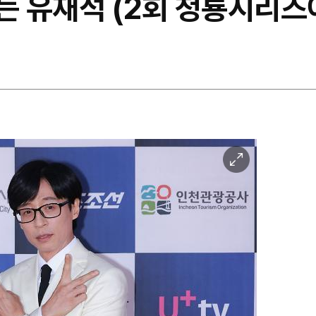
밟는 유재석 (2회 청룡시리즈
이
미
지
확
대