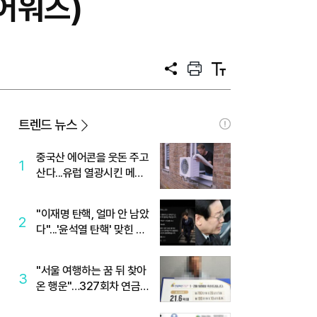
어워즈)
공
프
텍
유
린
스
트
트
크
기
트렌드 뉴스
중국산 에어콘을 웃돈 주고
1
산다...유럽 열광시킨 메이
디
"이재명 탄핵, 얼마 안 남았
2
다"...'윤석열 탄핵' 맞힌 무
당, '성지글' 등장
"서울 여행하는 꿈 뒤 찾아
3
온 행운"…327회차 연금
복권720+ 당첨번호조회