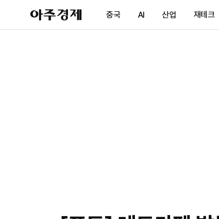
아
중국
AI
산업
재테크
주
경
제