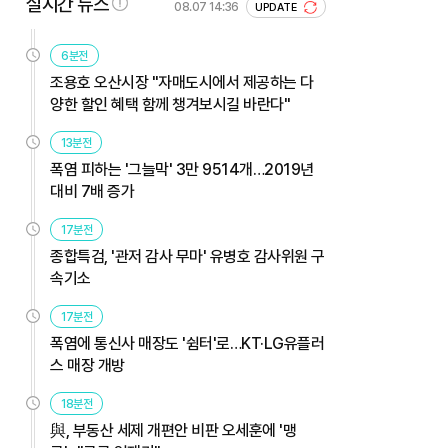
실시간 뉴스
08.07 14:36
UPDATE
6분전
조용호 오산시장 "자매도시에서 제공하는 다
양한 할인 혜택 함께 챙겨보시길 바란다"
13분전
폭염 피하는 '그늘막' 3만 9514개…2019년
대비 7배 증가
17분전
종합특검, '관저 감사 무마' 유병호 감사위원 구
속기소
17분전
폭염에 통신사 매장도 '쉼터'로…KT·LG유플러
스 매장 개방
18분전
與, 부동산 세제 개편안 비판 오세훈에 '맹