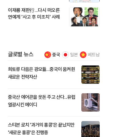
이재룡 재판行…다시 떠오른
연예계 '사고 후 미조치' 사례
글로벌 뉴스
중국
일본
베트남
희토류 다음은 광모듈…중국이 움켜쥔
새로운 전략자산
중국산 에어콘을 웃돈 주고 산다...유럽
열광시킨 메이디
스티븐 로치 '과거의 홍콩'은 끝났지만
'새로운 홍콩'은 진행중