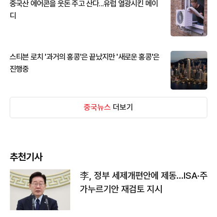
중국산 에어콘을 웃돈 주고 산다...유럽 열광시킨 메이
디
스티븐 로치 '과거의 홍콩'은 끝났지만 '새로운 홍콩'은
진행중
중국뉴스
더보기
추천기사
李, 정부 세제개편안에 제동…ISA·주
가누르기안 재검토 지시