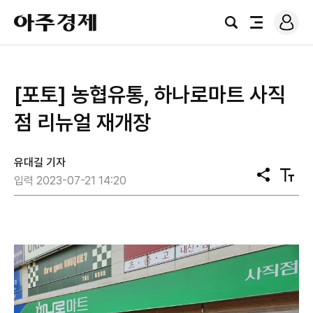
로
아
그
검
전
주
인
색
체
경
메
제
뉴
[포토] 농협유통, 하나로마트 사직
점 리뉴얼 재개장
유대길 기자
공
텍
입력 2023-07-21 14:20
유
스
트
크
기