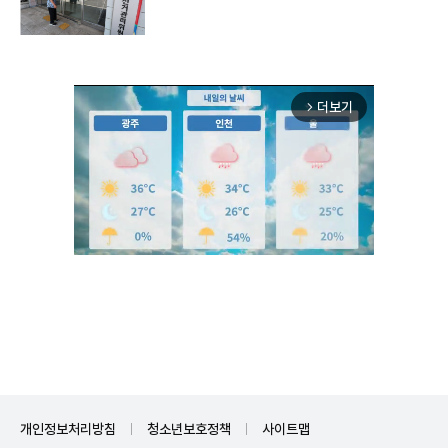
더보기
arrow_forward_ios
Unmute
개인정보처리방침
청소년보호정책
사이트맵