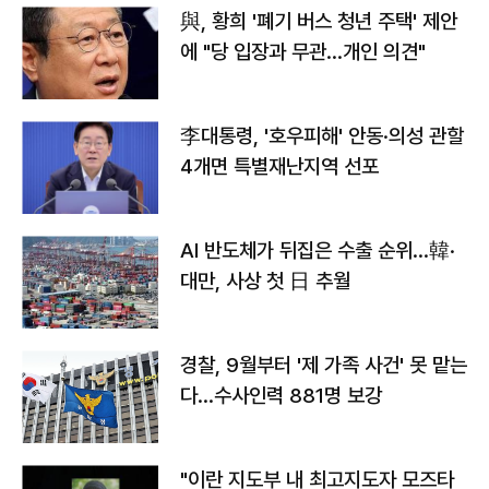
與, 황희 '폐기 버스 청년 주택' 제안
에 "당 입장과 무관…개인 의견"
李대통령, '호우피해' 안동·의성 관할
4개면 특별재난지역 선포
AI 반도체가 뒤집은 수출 순위…韓·
대만, 사상 첫 日 추월
경찰, 9월부터 '제 가족 사건' 못 맡는
다…수사인력 881명 보강
"이란 지도부 내 최고지도자 모즈타