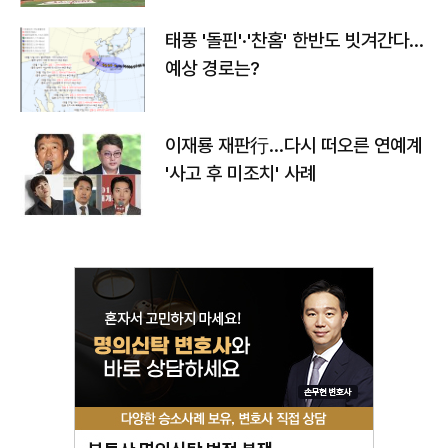
태풍 '돌핀'·'찬홈' 한반도 빗겨간다…
예상 경로는?
이재룡 재판行…다시 떠오른 연예계
'사고 후 미조치' 사례