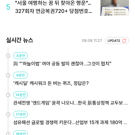
"서울 여행하는 꿈 뒤 찾아온 행운"…
5
327회차 연금복권720+ 당첨번호조
회 주목
실시간 뉴스
08.08 11:27
UPDATE
4분전
與 "'하늘이법' 여야 공동 발의 괜찮아…그것이 협치"
9분전
'캐시딜' 캐시워크 돈 버는 퀴즈, 정답은?
14분전
관세전쟁 '엔드게임' 윤곽 나오나…한국 新통상정책 교두보 활
용해야
17분전
섬유패션 글로벌 경쟁력 키운다…산업부 15개 과제 180억 지
원
18분전