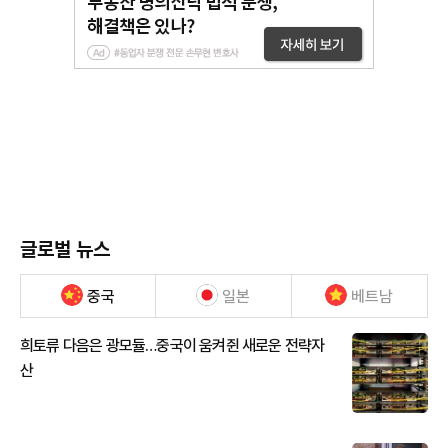
글로벌 뉴스
중국
일본
베트남
희토류 다음은 광모듈…중국이 움켜쥔 새로운 전략자
산