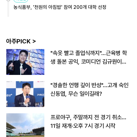
농식품부, '천원의 아침밥' 참여 200개 대학 선정
아주PICK >
"속옷 빨고 졸업식까지"…근육병 학
생 돌본 공익, 코미디언 김규원이었
다
"경솔한 언행 깊이 반성"…고개 숙인
신동엽, 무슨 일이길래?
프로야구, 주말까지 전 경기 취소…
11일 재개·오후 7시 경기 시작