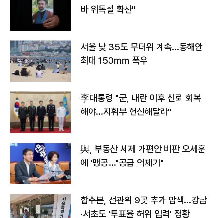
바 위독설 확산"
서울 낮 35도 무더위 계속…동해안
최대 150㎜ 폭우
李대통령 "군, 내란 이후 신뢰 회복
해야…지휘부 헌신해달라"
與, 부동산 세제 개편안 비판 오세훈
에 '맹공'…"공급 억제기"
합수본, 선관위 9곳 추가 압색…강남
·서초도 '투표율 허위 입력' 정황