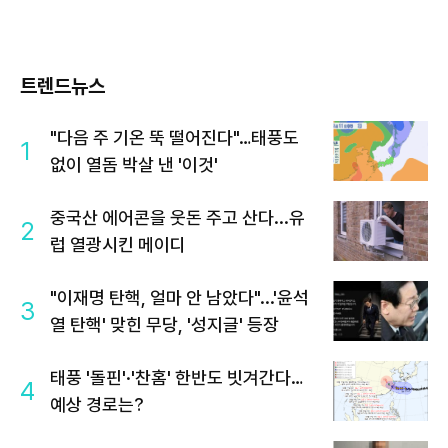
트렌드뉴스
"다음 주 기온 뚝 떨어진다"…태풍도
1
없이 열돔 박살 낸 '이것'
중국산 에어콘을 웃돈 주고 산다...유
2
럽 열광시킨 메이디
"이재명 탄핵, 얼마 안 남았다"...'윤석
3
열 탄핵' 맞힌 무당, '성지글' 등장
태풍 '돌핀'·'찬홈' 한반도 빗겨간다…
4
예상 경로는?