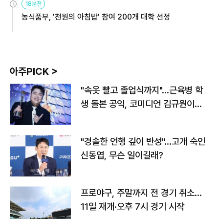
18분전
농식품부, '천원의 아침밥' 참여 200개 대학 선정
아주PICK >
"속옷 빨고 졸업식까지"…근육병 학
생 돌본 공익, 코미디언 김규원이었
다
"경솔한 언행 깊이 반성"…고개 숙인
신동엽, 무슨 일이길래?
프로야구, 주말까지 전 경기 취소…
11일 재개·오후 7시 경기 시작