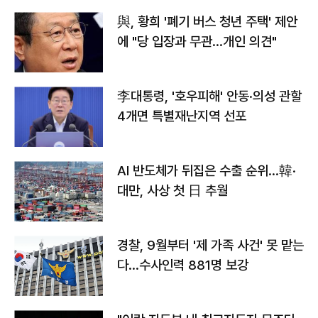
與, 황희 '폐기 버스 청년 주택' 제안
에 "당 입장과 무관…개인 의견"
李대통령, '호우피해' 안동·의성 관할
4개면 특별재난지역 선포
AI 반도체가 뒤집은 수출 순위…韓·
대만, 사상 첫 日 추월
경찰, 9월부터 '제 가족 사건' 못 맡는
다…수사인력 881명 보강