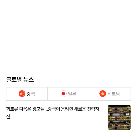
글로벌 뉴스
중국
일본
베트남
희토류 다음은 광모듈…중국이 움켜쥔 새로운 전략자
산