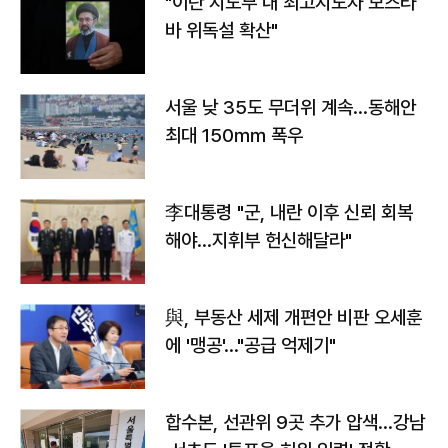
"이란 지도부 내 최고지도자 모즈타
바 위독설 확산"
서울 낮 35도 무더위 계속…동해안
최대 150㎜ 폭우
李대통령 "군, 내란 이후 신뢰 회복
해야…지휘부 헌신해달라"
與, 부동산 세제 개편안 비판 오세훈
에 '맹공'…"공급 억제기"
합수본, 선관위 9곳 추가 압색…강남