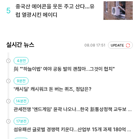
중국산 에어콘을 웃돈 주고 산다...유
5
럽 열광시킨 메이디
실시간 뉴스
08.08 17:51
UPDATE
4분전
與 "'하늘이법' 여야 공동 발의 괜찮아…그것이 협치"
9분전
'캐시딜' 캐시워크 돈 버는 퀴즈, 정답은?
14분전
관세전쟁 '엔드게임' 윤곽 나오나…한국 新통상정책 교두보 활
용해야
17분전
섬유패션 글로벌 경쟁력 키운다…산업부 15개 과제 180억 지
원