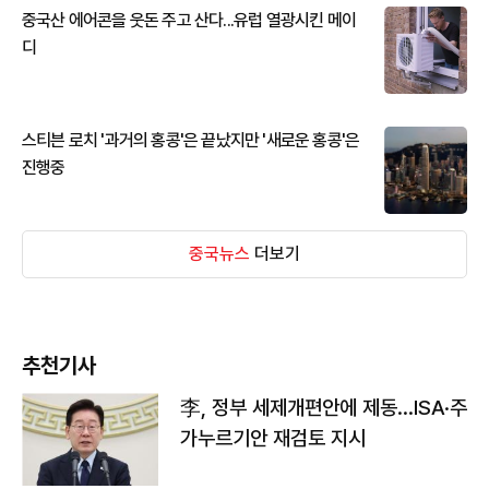
중국산 에어콘을 웃돈 주고 산다...유럽 열광시킨 메이
디
스티븐 로치 '과거의 홍콩'은 끝났지만 '새로운 홍콩'은
진행중
중국뉴스
더보기
추천기사
李, 정부 세제개편안에 제동…ISA·주
가누르기안 재검토 지시