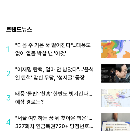
트렌드뉴스
"다음 주 기온 뚝 떨어진다"…태풍도
1
없이 열돔 박살 낸 '이것'
"이재명 탄핵, 얼마 안 남았다"...'윤석
2
열 탄핵' 맞힌 무당, '성지글' 등장
태풍 '돌핀'·'찬홈' 한반도 빗겨간다…
3
예상 경로는?
"서울 여행하는 꿈 뒤 찾아온 행운"…
4
327회차 연금복권720+ 당첨번호조
회 주목