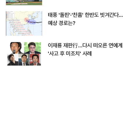
태풍 '돌핀'·'찬홈' 한반도 빗겨간다…
예상 경로는?
이재룡 재판行…다시 떠오른 연예계
'사고 후 미조치' 사례