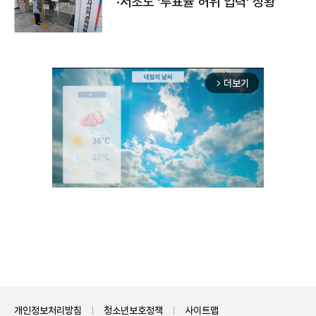
·서초도 '투표율 허위 입력' 정황
더보기
arrow_forward_ios
Unmute
개인정보처리방침
청소년보호정책
사이트맵