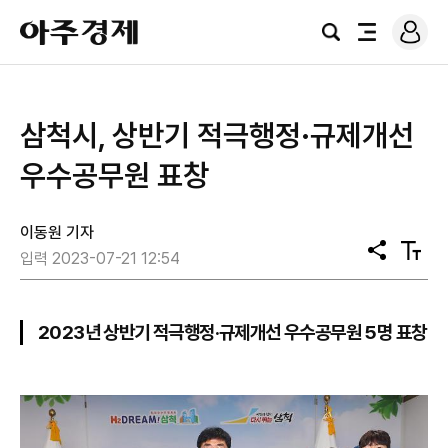
로
아
그
검
전
주
인
색
체
경
메
제
뉴
삼척시, 상반기 적극행정·규제개선
우수공무원 표창
이동원 기자
공
텍
입력 2023-07-21 12:54
유
스
트
크
기
2023년 상반기 적극행정·규제개선 우수공무원 5명 표창