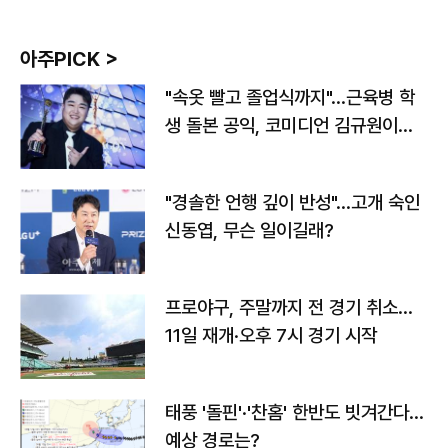
아주PICK >
"속옷 빨고 졸업식까지"…근육병 학
생 돌본 공익, 코미디언 김규원이었
다
"경솔한 언행 깊이 반성"…고개 숙인
신동엽, 무슨 일이길래?
프로야구, 주말까지 전 경기 취소…
11일 재개·오후 7시 경기 시작
태풍 '돌핀'·'찬홈' 한반도 빗겨간다…
예상 경로는?