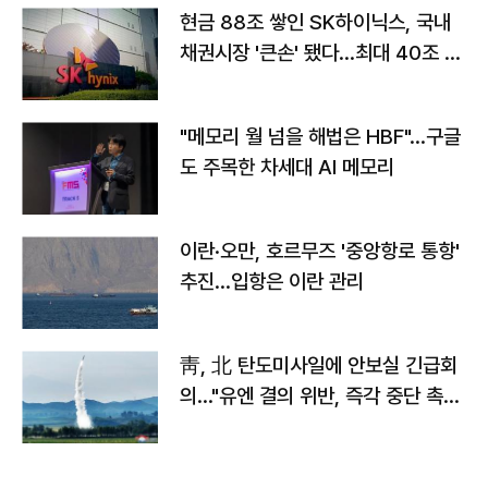
현금 88조 쌓인 SK하이닉스, 국내
채권시장 '큰손' 됐다…최대 40조 투
자
"메모리 월 넘을 해법은 HBF"…구글
도 주목한 차세대 AI 메모리
이란·오만, 호르무즈 '중앙항로 통항'
추진…입항은 이란 관리
靑, 北 탄도미사일에 안보실 긴급회
의…"유엔 결의 위반, 즉각 중단 촉
구"