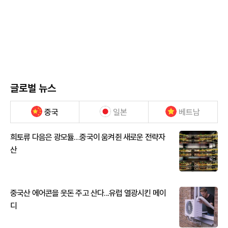
글로벌 뉴스
중국
일본
베트남
희토류 다음은 광모듈…중국이 움켜쥔 새로운 전략자
산
중국산 에어콘을 웃돈 주고 산다...유럽 열광시킨 메이
디