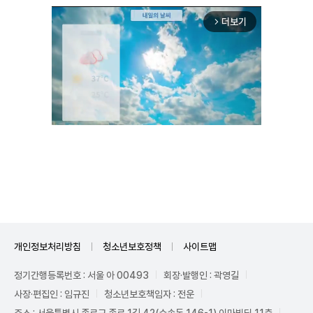
더보기
arrow_forward_ios
Unmute
개인정보처리방침
청소년보호정책
사이트맵
정기간행등록번호 : 서울 아 00493
회장·발행인 : 곽영길
사장·편집인 : 임규진
청소년보호책임자 : 전운