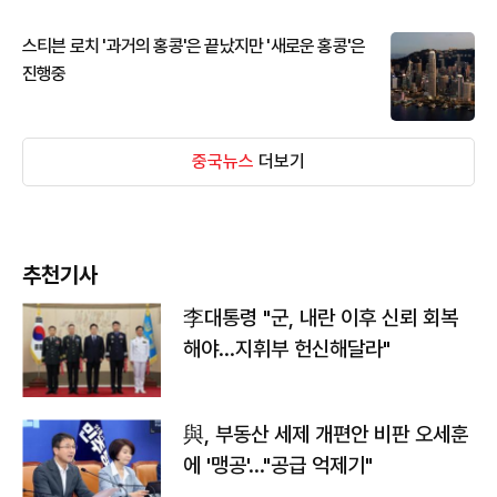
스티븐 로치 '과거의 홍콩'은 끝났지만 '새로운 홍콩'은
진행중
중국뉴스
더보기
추천기사
李대통령 "군, 내란 이후 신뢰 회복
해야…지휘부 헌신해달라"
與, 부동산 세제 개편안 비판 오세훈
에 '맹공'…"공급 억제기"