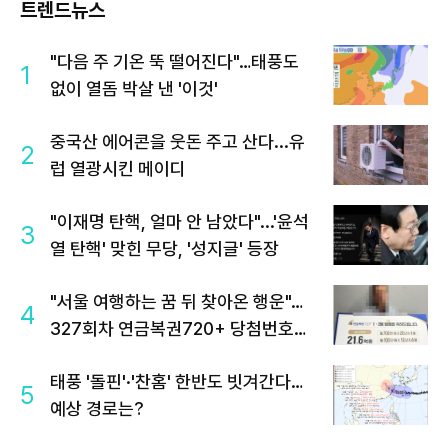
트렌드뉴스
"다음 주 기온 뚝 떨어진다"…태풍도
1
없이 열돔 박살 낸 '이것'
중국산 에어콘을 웃돈 주고 산다...유
2
럽 열광시킨 메이디
"이재명 탄핵, 얼마 안 남았다"...'윤석
3
열 탄핵' 맞힌 무당, '성지글' 등장
"서울 여행하는 꿈 뒤 찾아온 행운"…
4
327회차 연금복권720+ 당첨번호조
회 주목
태풍 '돌핀'·'찬홈' 한반도 빗겨간다…
5
예상 경로는?