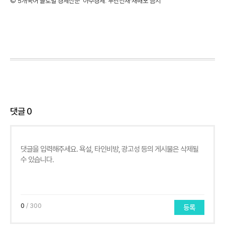
©'5개국어 글로벌 경제신문' 아주경제. 무단전재·재배포 금지
댓글
0
0
/ 300
등록