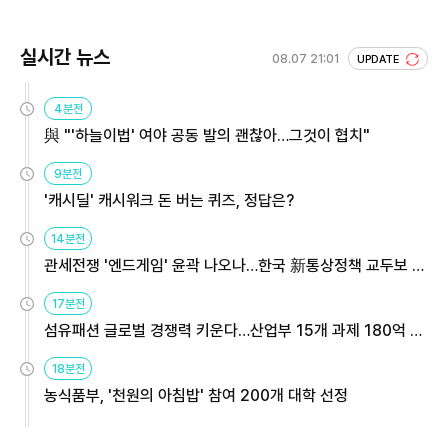
실시간 뉴스
08.07 21:01
UPDATE
4분전
與 "'하늘이법' 여야 공동 발의 괜찮아…그것이 협치"
9분전
'캐시딜' 캐시워크 돈 버는 퀴즈, 정답은?
14분전
관세전쟁 '엔드게임' 윤곽 나오나…한국 新통상정책 교두보 활
용해야
17분전
섬유패션 글로벌 경쟁력 키운다…산업부 15개 과제 180억 지
원
18분전
농식품부, '천원의 아침밥' 참여 200개 대학 선정