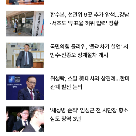
합수본, 선관위 9곳 추가 압색…강남
·서초도 '투표율 허위 입력' 정황
국민의힘 윤리위, '돌려차기 실언' 서
범수·진종오 징계절차 개시
위성락, 스틸 美대사와 상견례…한미
관계 발전 논의
'채상병 순직' 임성근 전 사단장 항소
심도 징역 3년