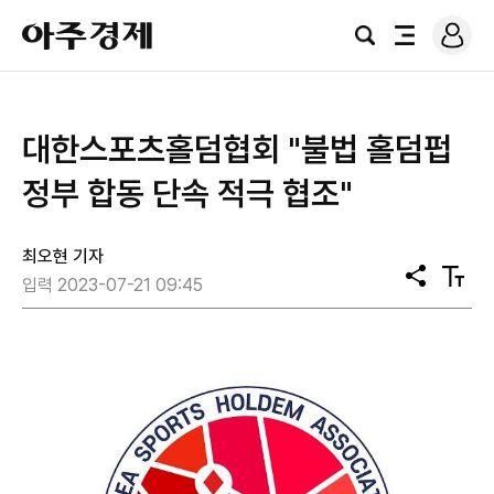
로
아
그
검
전
주
인
색
체
경
메
제
뉴
대한스포츠홀덤협회 "불법 홀덤펍
정부 합동 단속 적극 협조"
최오현 기자
공
텍
입력 2023-07-21 09:45
유
스
트
크
기