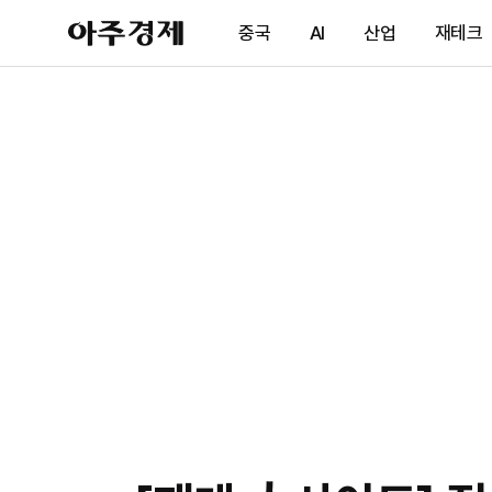
아
중국
AI
산업
재테크
주
경
제