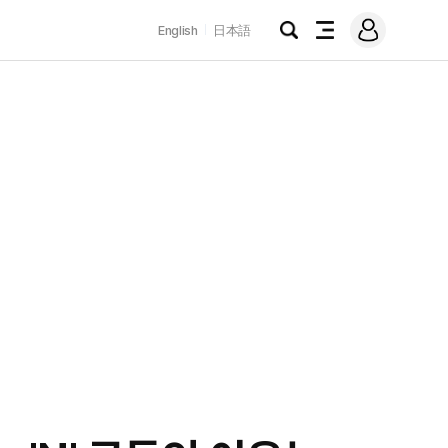
로
English
日本語
그
검
전
인
색
체
메
뉴