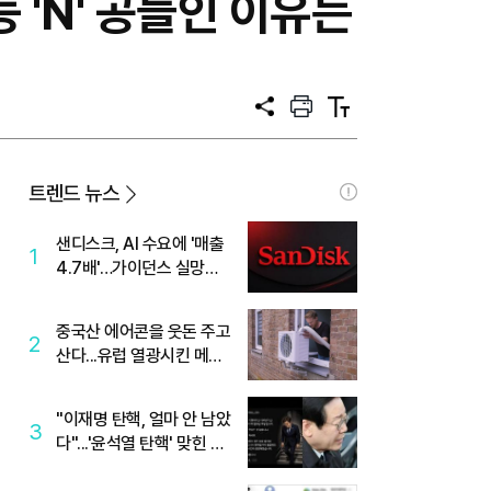
 'N' 공들인 이유는
공
프
텍
유
린
스
트
트
크
기
트렌드 뉴스
샌디스크, AI 수요에 '매출
1
4.7배'…가이던스 실망에
'주가는 하락'
중국산 에어콘을 웃돈 주고
2
산다...유럽 열광시킨 메이
디
"이재명 탄핵, 얼마 안 남았
3
다"...'윤석열 탄핵' 맞힌 무
당, '성지글' 등장