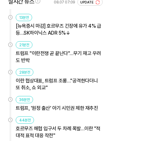
실시간 뉴스
08.07 07:09
UPDATE
13분전
[뉴욕증시 마감] 호르무즈 긴장에 유가 4% 급
등…SK하이닉스 ADR 5%↓
21분전
트럼프 "이란전쟁 곧 끝난다"…무기 재고 우려
도 반박
28분전
이란 협상대표, 트럼프 조롱…"공격한다더니
또 취소, 쇼 외교"
36분전
트럼프, '원정 출산' 아기 시민권 제한 재추진
44분전
호르무즈 해협 입구서 두 차례 폭발…이란 "적
대적 표적 대응 작전"