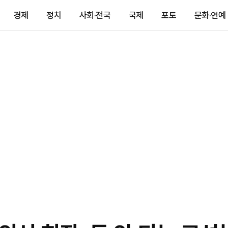
경제
정치
사회·전국
국제
포토
문화·연예