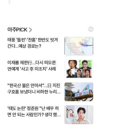
아주PICK
태풍 '돌핀'·'찬홈' 한반도 빗겨
간다…예상 경로는?
이재룡 재판行…다시 떠오른
연예계 '사고 후 미조치' 사례
"한국산 물은 안마셔"…日 지진
구호품 보냈더니 비하한 누리
꾼
'태도 논란' 정준원 "난 배우 하
면 안 되는 사람인가? 생각 했
다"