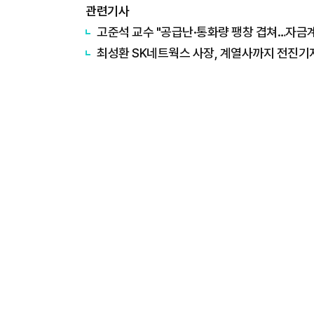
관련기사
고준석 교수 "공급난·통화량 팽창 겹쳐…자금계
​최성환 SK네트웍스 사장, 계열사까지 전진기