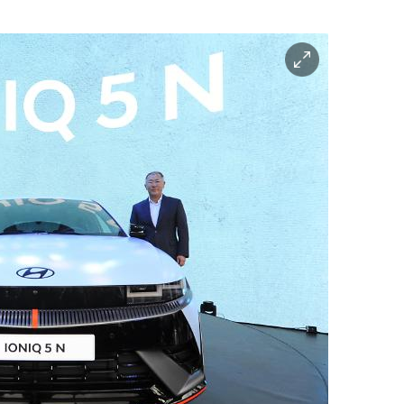
이
미
지
확
대