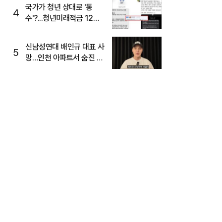
국가가 청년 상대로 '통
4
수'?...청년미래적금 12%
준다더니 "응, 오류야"
신남성연대 배인규 대표 사
5
망…인천 아파트서 숨진 채
발견