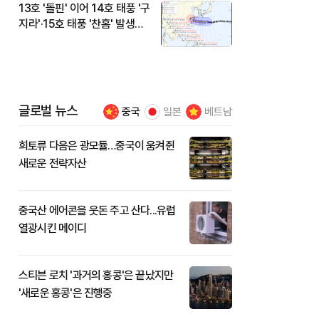
13호 '돌핀' 이어 14호 태풍 '구
지라'·15호 태풍 '찬홈' 발생…
현재 위치와 이동경로는?
글로벌 뉴스
중국
일본
베트남
희토류 다음은 광모듈…중국이 움켜쥔
새로운 전략자산
중국산 에어콘을 웃돈 주고 산다...유럽
열광시킨 메이디
스티븐 로치 '과거의 홍콩'은 끝났지만
'새로운 홍콩'은 진행중