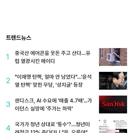
트렌드뉴스
중국산 에어콘을 웃돈 주고 산다...유
1
럽 열광시킨 메이디
"이재명 탄핵, 얼마 안 남았다"...'윤석
2
열 탄핵' 맞힌 무당, '성지글' 등장
샌디스크, AI 수요에 '매출 4.7배'…가
3
이던스 실망에 '주가는 하락'
국가가 청년 상대로 '통수'?...청년미
4
래적금 12% 준다더니 "응, 오류야"