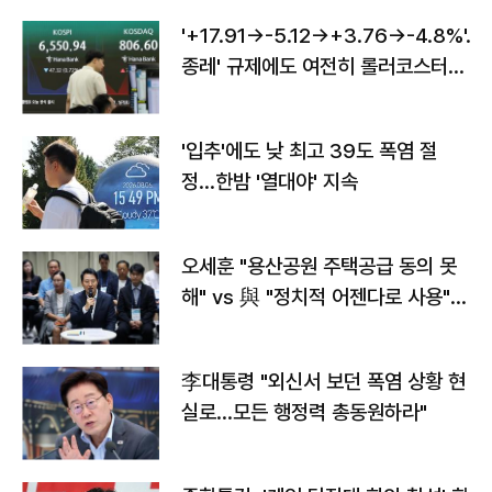
'+17.91→-5.12→+3.76→-4.8%'…'
종레' 규제에도 여전히 롤러코스터
타는 코스피
'입추'에도 낮 최고 39도 폭염 절
정…한밤 '열대야' 지속
오세훈 "용산공원 주택공급 동의 못
해" vs 與 "정치적 어젠다로 사용"
맞불
李대통령 "외신서 보던 폭염 상황 현
실로…모든 행정력 총동원하라"