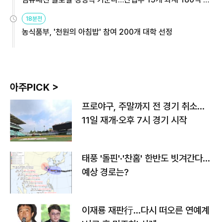
원
18분전
농식품부, '천원의 아침밥' 참여 200개 대학 선정
아주PICK >
프로야구, 주말까지 전 경기 취소…
11일 재개·오후 7시 경기 시작
태풍 '돌핀'·'찬홈' 한반도 빗겨간다…
예상 경로는?
이재룡 재판行…다시 떠오른 연예계