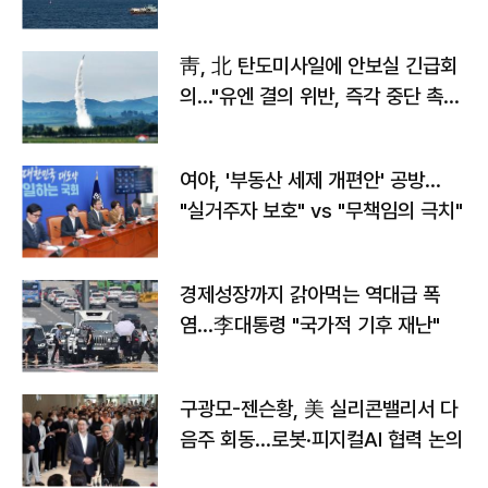
靑, 北 탄도미사일에 안보실 긴급회
의…"유엔 결의 위반, 즉각 중단 촉
구"
여야, '부동산 세제 개편안' 공방…
"실거주자 보호" vs "무책임의 극치"
경제성장까지 갉아먹는 역대급 폭
염…李대통령 "국가적 기후 재난"
구광모-젠슨황, 美 실리콘밸리서 다
음주 회동…로봇·피지컬AI 협력 논의