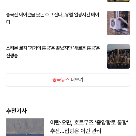
중국산 에어콘을 웃돈 주고 산다...유럽 열광시킨 메이
디
스티븐 로치 '과거의 홍콩'은 끝났지만 '새로운 홍콩'은
진행중
중국뉴스
더보기
추천기사
이란·오만, 호르무즈 '중앙항로 통항'
추진…입항은 이란 관리