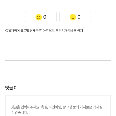
0
0
©'5개국어 글로벌 경제신문' 아주경제. 무단전재·재배포 금지
댓글
0