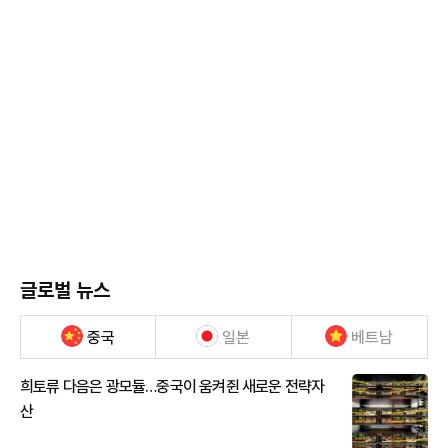
글로벌 뉴스
중국
일본
베트남
희토류 다음은 광모듈…중국이 움켜쥔 새로운 전략자
산