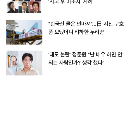
'사고 후 미조치' 사례
"한국산 물은 안마셔"…日 지진 구호
품 보냈더니 비하한 누리꾼
'태도 논란' 정준원 "난 배우 하면 안
되는 사람인가? 생각 했다"