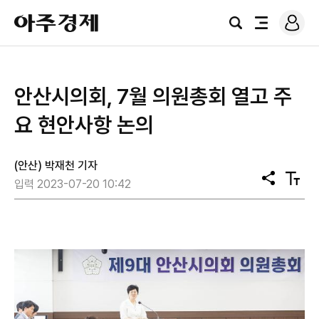
로
아
그
검
전
주
인
색
체
경
메
제
뉴
안산시의회, 7월 의원총회 열고 주
요 현안사항 논의
(안산) 박재천 기자
공
텍
입력 2023-07-20 10:42
유
스
트
크
기