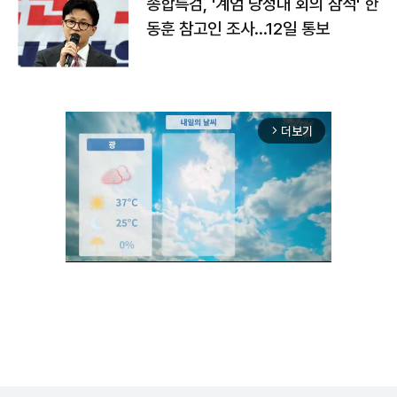
종합특검, '계엄 당정대 회의 참석' 한
동훈 참고인 조사...12일 통보
더보기
arrow_forward_ios
Unmute