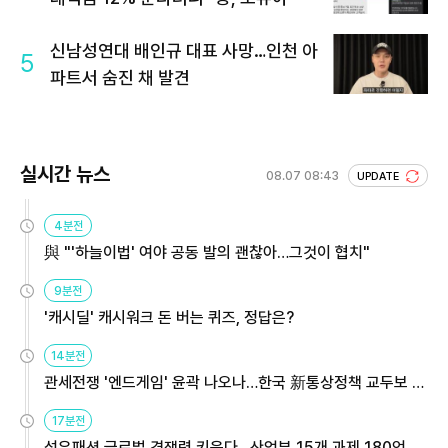
신남성연대 배인규 대표 사망…인천 아
5
파트서 숨진 채 발견
실시간 뉴스
08.07 08:43
UPDATE
4분전
與 "'하늘이법' 여야 공동 발의 괜찮아…그것이 협치"
9분전
'캐시딜' 캐시워크 돈 버는 퀴즈, 정답은?
14분전
관세전쟁 '엔드게임' 윤곽 나오나…한국 新통상정책 교두보 활
용해야
17분전
섬유패션 글로벌 경쟁력 키운다…산업부 15개 과제 180억 지