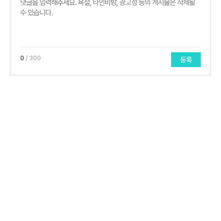
0
/ 300
등록