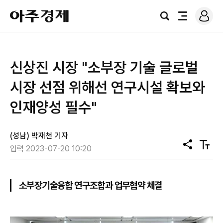
로
아
그
검
전
주
인
색
체
경
메
제
뉴
신상진 시장 "소부장 기술 글로벌
시장 선점 위해선 연구시설 확보와
인재양성 필수"
(성남) 박재천 기자
공
텍
입력 2023-07-20 10:20
유
스
트
크
기
소부장기술융합 연구조합과 업무협약 체결