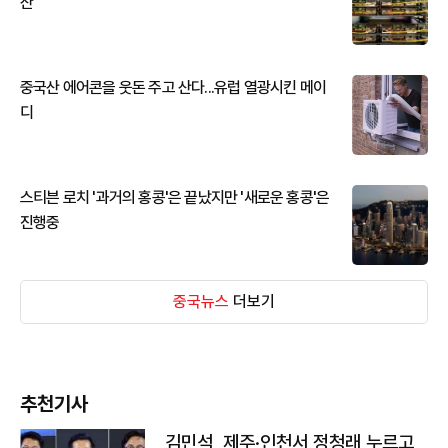
산
중국산 에어콘을 웃돈 주고 산다...유럽 열광시킨 메이
디
스티븐 로치 '과거의 홍콩'은 끝났지만 '새로운 홍콩'은
진행중
중국뉴스
더보기
추천기사
김민석, 제주·인천서 정청래 누르고