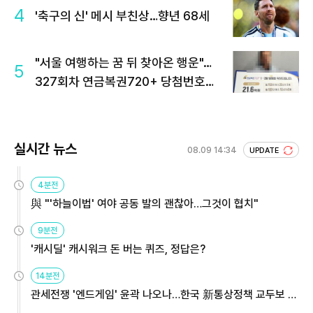
4
'축구의 신' 메시 부친상…향년 68세
"서울 여행하는 꿈 뒤 찾아온 행운"…
5
327회차 연금복권720+ 당첨번호조
회 주목
실시간 뉴스
08.09 14:34
UPDATE
4분전
與 "'하늘이법' 여야 공동 발의 괜찮아…그것이 협치"
9분전
'캐시딜' 캐시워크 돈 버는 퀴즈, 정답은?
14분전
관세전쟁 '엔드게임' 윤곽 나오나…한국 新통상정책 교두보 활
용해야