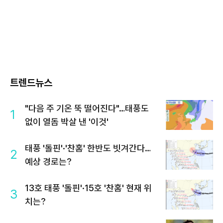
트렌드뉴스
"다음 주 기온 뚝 떨어진다"…태풍도
1
없이 열돔 박살 낸 '이것'
태풍 '돌핀'·'찬홈' 한반도 빗겨간다…
2
예상 경로는?
13호 태풍 '돌핀'·15호 '찬홈' 현재 위
3
치는?