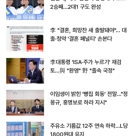
2승째…2대1 구도 완성
李 "결혼, 희망찬 새 출발돼야"… 대
출·청약 '결혼 페널티' 손본다
李대통령 'ISA·주가 누르기' 재검
토…與 "환영" 野 "졸속 국정"
이임생이 밝힌 '빵집 회동' 전말…"정
몽규, 홍명보로 하라 지시"
주유소 기름값 12주 연속 하락…L당
1800원대 유지