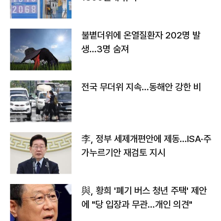
불볕더위에 온열질환자 202명 발
생…3명 숨져
전국 무더위 지속…동해안 강한 비
李, 정부 세제개편안에 제동…ISA·주
가누르기안 재검토 지시
與, 황희 '폐기 버스 청년 주택' 제안
에 "당 입장과 무관…개인 의견"