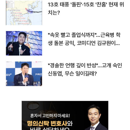
13호 태풍 '돌핀'·15호 '찬홈' 현재 위
치는?
"속옷 빨고 졸업식까지"…근육병 학
생 돌본 공익, 코미디언 김규원이었
다
"경솔한 언행 깊이 반성"…고개 숙인
신동엽, 무슨 일이길래?