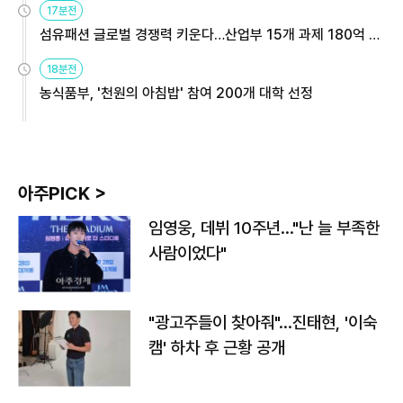
17분전
섬유패션 글로벌 경쟁력 키운다…산업부 15개 과제 180억 지
원
18분전
농식품부, '천원의 아침밥' 참여 200개 대학 선정
아주PICK >
임영웅, 데뷔 10주년…"난 늘 부족한
사람이었다"
"광고주들이 찾아줘"…진태현, '이숙
캠' 하차 후 근황 공개