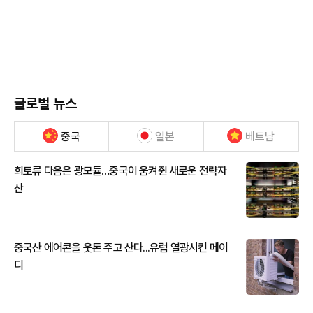
글로벌 뉴스
중국
일본
베트남
희토류 다음은 광모듈…중국이 움켜쥔 새로운 전략자
산
중국산 에어콘을 웃돈 주고 산다...유럽 열광시킨 메이
디