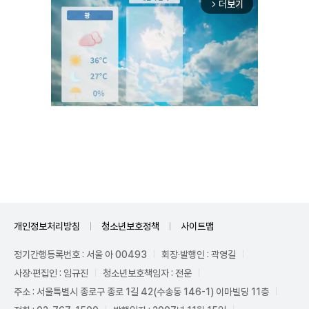
더보기
arrow_forward_ios
Unmute
개인정보처리방침
청소년보호정책
사이트맵
정기간행등록번호 : 서울 아 00493
회장·발행인 : 곽영길
사장·편집인 : 임규진
청소년보호책임자 : 전운
주소 : 서울특별시 종로구 종로 1길 42(수송동 146-1) 이마빌딩 11층