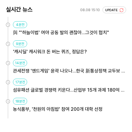
실시간 뉴스
08.08 15:10
UPDATE
4분전
與 "'하늘이법' 여야 공동 발의 괜찮아…그것이 협치"
9분전
'캐시딜' 캐시워크 돈 버는 퀴즈, 정답은?
14분전
관세전쟁 '엔드게임' 윤곽 나오나…한국 新통상정책 교두보 활
용해야
17분전
섬유패션 글로벌 경쟁력 키운다…산업부 15개 과제 180억 지
원
18분전
농식품부, '천원의 아침밥' 참여 200개 대학 선정