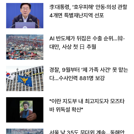
李대통령, '호우피해' 안동·의성 관할
4개면 특별재난지역 선포
AI 반도체가 뒤집은 수출 순위…韓·
대만, 사상 첫 日 추월
경찰, 9월부터 '제 가족 사건' 못 맡는
다…수사인력 881명 보강
"이란 지도부 내 최고지도자 모즈타
바 위독설 확산"
서울 낮 35도 무더위 계속…동해안