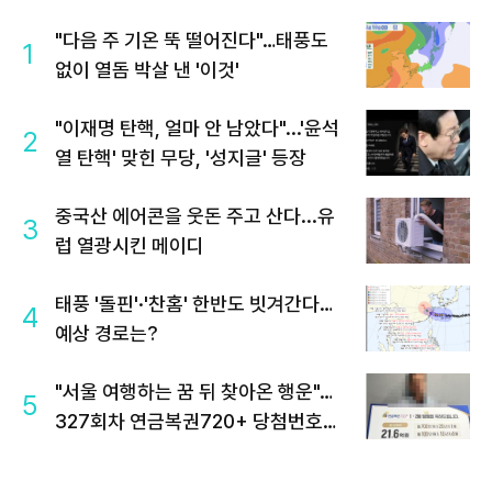
"다음 주 기온 뚝 떨어진다"…태풍도
1
없이 열돔 박살 낸 '이것'
"이재명 탄핵, 얼마 안 남았다"...'윤석
2
열 탄핵' 맞힌 무당, '성지글' 등장
중국산 에어콘을 웃돈 주고 산다...유
3
럽 열광시킨 메이디
태풍 '돌핀'·'찬홈' 한반도 빗겨간다…
4
예상 경로는?
"서울 여행하는 꿈 뒤 찾아온 행운"…
5
327회차 연금복권720+ 당첨번호조
회 주목