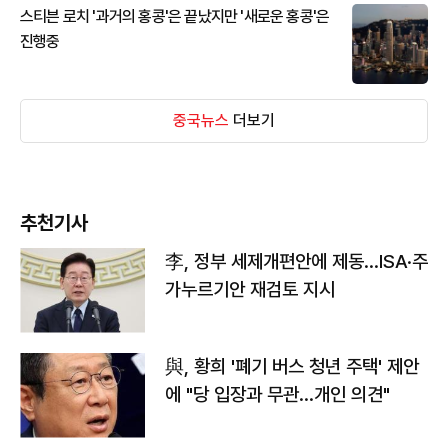
스티븐 로치 '과거의 홍콩'은 끝났지만 '새로운 홍콩'은
진행중
중국뉴스
더보기
추천기사
李, 정부 세제개편안에 제동…ISA·주
가누르기안 재검토 지시
與, 황희 '폐기 버스 청년 주택' 제안
에 "당 입장과 무관…개인 의견"