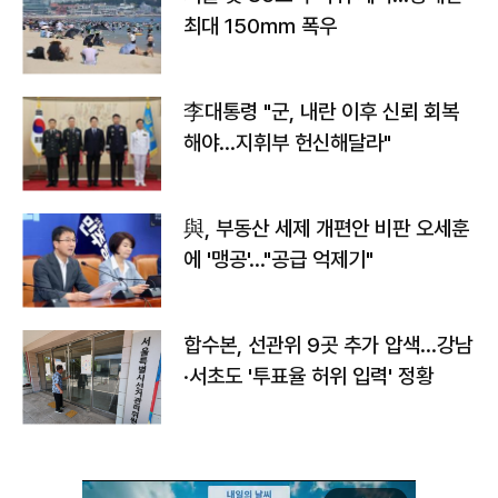
최대 150㎜ 폭우
李대통령 "군, 내란 이후 신뢰 회복
해야…지휘부 헌신해달라"
與, 부동산 세제 개편안 비판 오세훈
에 '맹공'…"공급 억제기"
합수본, 선관위 9곳 추가 압색…강남
·서초도 '투표율 허위 입력' 정황