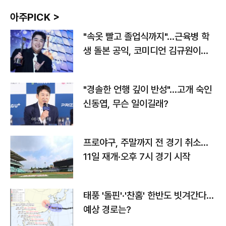
아주PICK >
"속옷 빨고 졸업식까지"…근육병 학
생 돌본 공익, 코미디언 김규원이었
다
"경솔한 언행 깊이 반성"…고개 숙인
신동엽, 무슨 일이길래?
프로야구, 주말까지 전 경기 취소…
11일 재개·오후 7시 경기 시작
태풍 '돌핀'·'찬홈' 한반도 빗겨간다…
예상 경로는?