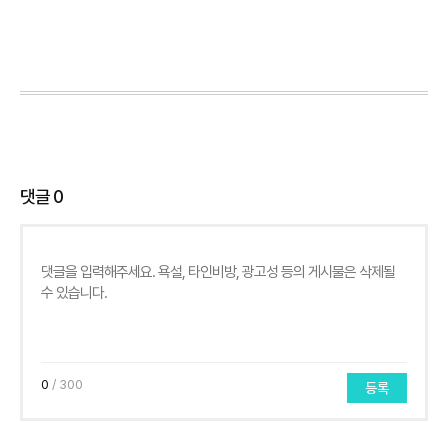
댓글
0
0
/ 300
등록