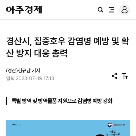
로
아
그
검
전
주
인
색
체
경
메
제
뉴
경산시, 집중호우 감염병 예방 및 확
산 방지 대응 총력
(경산)김규남 기자
공
텍
입력 2023-07-19 17:13
유
스
트
크
기
특별 방역 및 방역물품 지원으로 감염병 예방 강화