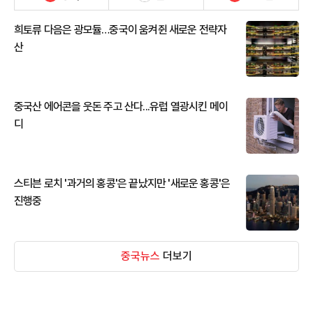
희토류 다음은 광모듈…중국이 움켜쥔 새로운 전략자
산
중국산 에어콘을 웃돈 주고 산다...유럽 열광시킨 메이
디
스티븐 로치 '과거의 홍콩'은 끝났지만 '새로운 홍콩'은
진행중
중국뉴스
더보기