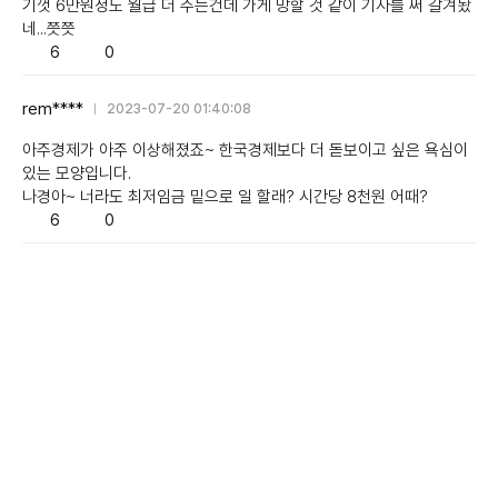
기껏 6만원정도 월급 더 주는건데 가게 망할 것 같이 기사를 써 갈겨놨
네...쯧쯧
Like/Dislike
공
비
6
0
감
공
감
rem****
2023-07-20 01:40:08
아주경제가 아주 이상해졌죠~ 한국경제보다 더 돋보이고 싶은 욕심이
있는 모양입니다.
나경아~ 너라도 최저임금 밑으로 일 할래? 시간당 8천원 어때?
Like/Dislike
공
비
6
0
감
공
감