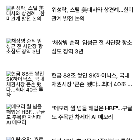
위성락, 스틸 美대사와 상견례…한미
관계 발전 논의
'채상병 순직' 임성근 전 사단장 항소
심도 징역 3년
현금 88조 쌓인 SK하이닉스, 국내
채권시장 '큰손' 됐다…최대 40조 투
자
"메모리 월 넘을 해법은 HBF"…구글
도 주목한 차세대 AI 메모리