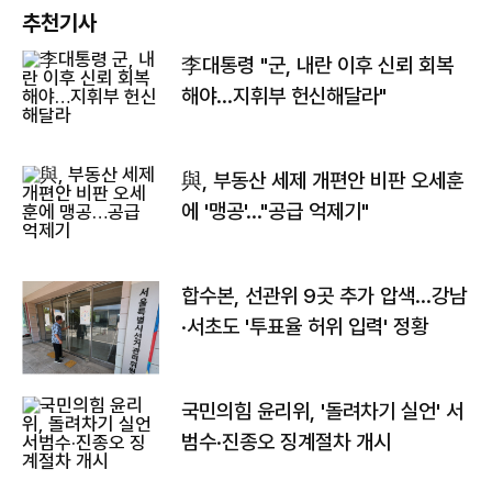
추천기사
李대통령 "군, 내란 이후 신뢰 회복
해야…지휘부 헌신해달라"
與, 부동산 세제 개편안 비판 오세훈
에 '맹공'…"공급 억제기"
합수본, 선관위 9곳 추가 압색…강남
·서초도 '투표율 허위 입력' 정황
국민의힘 윤리위, '돌려차기 실언' 서
범수·진종오 징계절차 개시