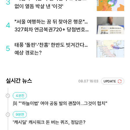
3
없이 열돔 박살 낸 '이것'
"서울 여행하는 꿈 뒤 찾아온 행운"…
4
327회차 연금복권720+ 당첨번호조
회 주목
태풍 '돌핀'·'찬홈' 한반도 빗겨간다…
5
예상 경로는?
실시간 뉴스
08.07 16:03
UPDATE
4분전
與 "'하늘이법' 여야 공동 발의 괜찮아…그것이 협치"
9분전
'캐시딜' 캐시워크 돈 버는 퀴즈, 정답은?