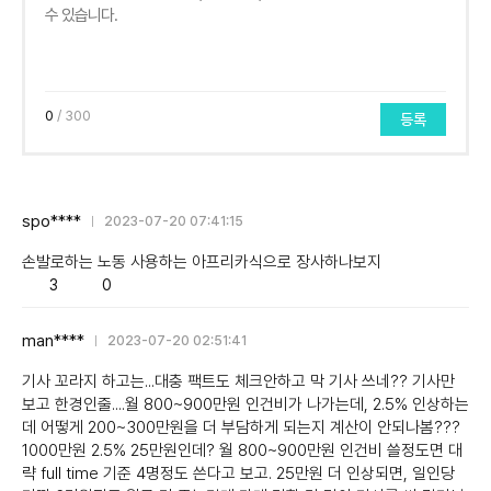
0
/ 300
등록
spo****
2023-07-20 07:41:15
손발로하는 노동 사용하는 아프리카식으로 장사하나보지
Like/Dislike
공
비
3
0
감
공
감
man****
2023-07-20 02:51:41
기사 꼬라지 하고는...대충 팩트도 체크안하고 막 기사 쓰네?? 기사만
보고 한경인줄....월 800~900만원 인건비가 나가는데, 2.5% 인상하는
데 어떻게 200~300만원을 더 부담하게 되는지 계산이 안되나봄???
1000만원 2.5% 25만원인데? 월 800~900만원 인건비 쓸정도면 대
략 full time 기준 4명정도 쓴다고 보고. 25만원 더 인상되면, 일인당