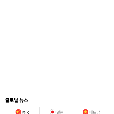
글로벌 뉴스
중국
일본
베트남