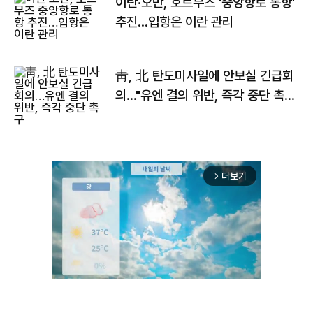
이란·오만, 호르무즈 '중앙항로 통항'
추진…입항은 이란 관리
靑, 北 탄도미사일에 안보실 긴급회
의…"유엔 결의 위반, 즉각 중단 촉
구"
더보기
arrow_forward_ios