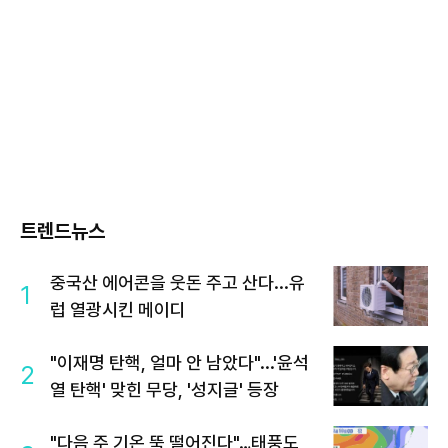
트렌드뉴스
중국산 에어콘을 웃돈 주고 산다...유
1
럽 열광시킨 메이디
"이재명 탄핵, 얼마 안 남았다"...'윤석
2
열 탄핵' 맞힌 무당, '성지글' 등장
"다음 주 기온 뚝 떨어진다"…태풍도