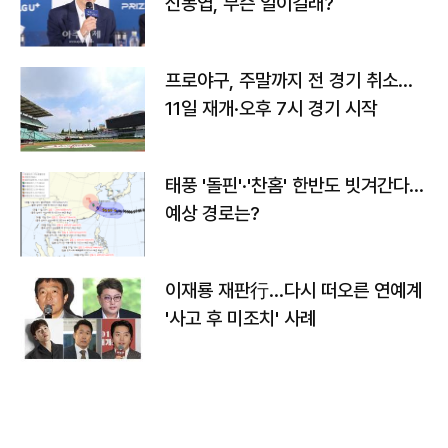
신동엽, 무슨 일이길래?
프로야구, 주말까지 전 경기 취소…
11일 재개·오후 7시 경기 시작
태풍 '돌핀'·'찬홈' 한반도 빗겨간다…
예상 경로는?
이재룡 재판行…다시 떠오른 연예계
'사고 후 미조치' 사례