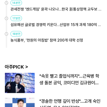
14분전
관세전쟁 '엔드게임' 윤곽 나오나…한국 新통상정책 교두보 활
용해야
17분전
섬유패션 글로벌 경쟁력 키운다…산업부 15개 과제 180억 지
원
18분전
농식품부, '천원의 아침밥' 참여 200개 대학 선정
아주PICK >
"속옷 빨고 졸업식까지"…근육병 학
생 돌본 공익, 코미디언 김규원이었
다
"경솔한 언행 깊이 반성"…고개 숙인