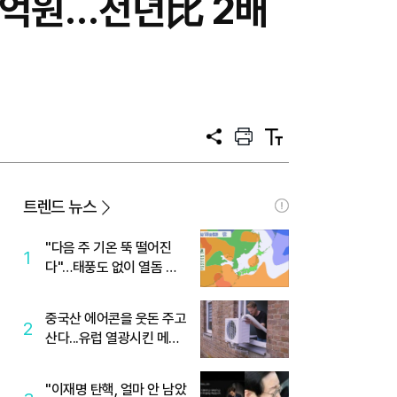
여억원…전년比 2배
공
프
텍
유
린
스
트
트
크
기
트렌드 뉴스
"다음 주 기온 뚝 떨어진
1
다"…태풍도 없이 열돔 박
살 낸 '이것'
중국산 에어콘을 웃돈 주고
2
산다...유럽 열광시킨 메이
디
"이재명 탄핵, 얼마 안 남았