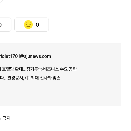
0
0
violet1701@ajunews.com
이 호텔망 확대…장기투숙·비즈니스 수요 공략
다…관광공사, 中 최대 선사와 맞손
포 금지