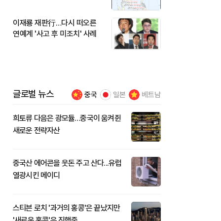
이재룡 재판行…다시 떠오른
연예계 '사고 후 미조치' 사례
글로벌 뉴스
중국
일본
베트남
희토류 다음은 광모듈…중국이 움켜쥔
새로운 전략자산
중국산 에어콘을 웃돈 주고 산다...유럽
열광시킨 메이디
스티븐 로치 '과거의 홍콩'은 끝났지만
'새로운 홍콩'은 진행중