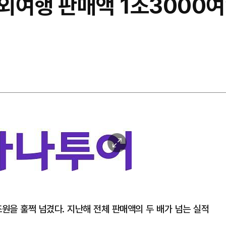
외여행 판매액 1조3000
이
미
지
확
대
원을 훌쩍 넘겼다. 지난해 전체 판매액의 두 배가 넘는 실적