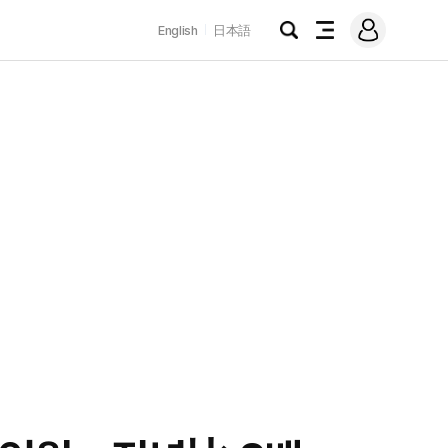
로
English
日本語
그
검
전
인
색
체
메
뉴