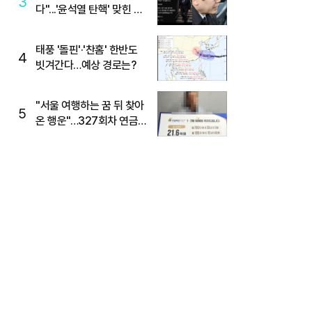
3
다"...'윤석열 탄핵' 맞힌 무
당, '성지글' 등장
태풍 '돌핀'·'찬홈' 한반도
4
빗겨간다…예상 경로는?
"서울 여행하는 꿈 뒤 찾아
5
온 행운"…327회차 연금
복권720+ 당첨번호조회
주목