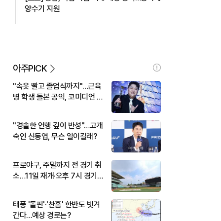
양수기 지원
아주PICK
"속옷 빨고 졸업식까지"…근육
병 학생 돌본 공익, 코미디언 김
규원이었다
"경솔한 언행 깊이 반성"…고개
숙인 신동엽, 무슨 일이길래?
프로야구, 주말까지 전 경기 취
소…11일 재개·오후 7시 경기
시작
태풍 '돌핀'·'찬홈' 한반도 빗겨
간다…예상 경로는?