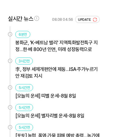
실시간 뉴스
08.08 04:56
UPDATE
6분전
봉화군, 'K-베트남 밸리' 지역특화발전특구 지
정…한·베 800년 인연, 미래 성장동력으로
3시간전
李, 정부 세제개편안에 제동…ISA·주가누르기
안 재검토 지시
5시간전
[오늘의 운세] 띠별 운세-8월 8일
5시간전
[오늘의 운세] 별자리별 운세-8월 8일
5시간전
[포토] 농협, 폭염·가뭄 피해 예방 총력…농가에