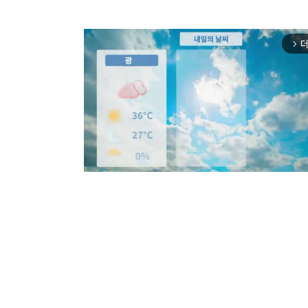
더
arrow_forward_ios
Mut