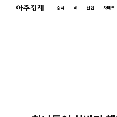
아
중국
AI
산업
재테크
주
경
제