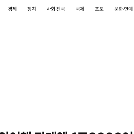
경제
정치
사회·전국
국제
포토
문화·연예