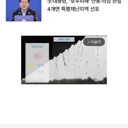
李대통령, '호우피해' 안동·의성 관할
4개면 특별재난지역 선포
더보기
arrow_forward_ios
Unmute