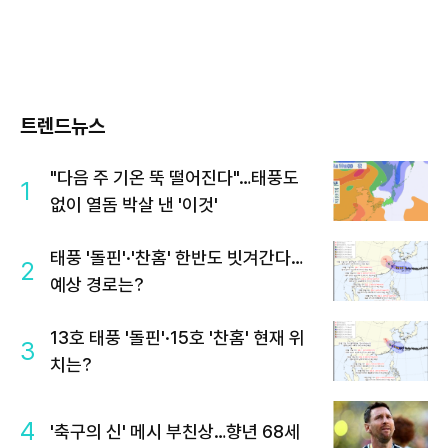
트렌드뉴스
"다음 주 기온 뚝 떨어진다"…태풍도
1
없이 열돔 박살 낸 '이것'
태풍 '돌핀'·'찬홈' 한반도 빗겨간다…
2
예상 경로는?
13호 태풍 '돌핀'·15호 '찬홈' 현재 위
3
치는?
4
'축구의 신' 메시 부친상…향년 68세