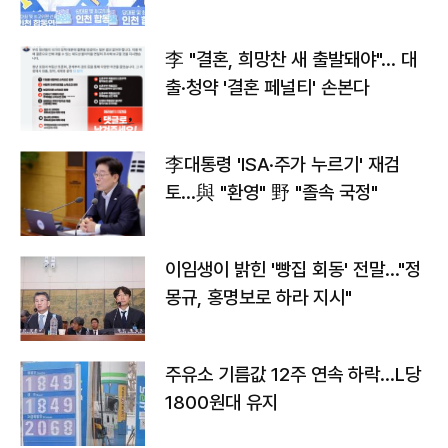
李 "결혼, 희망찬 새 출발돼야"… 대
출·청약 '결혼 페널티' 손본다
李대통령 'ISA·주가 누르기' 재검
토…與 "환영" 野 "졸속 국정"
이임생이 밝힌 '빵집 회동' 전말…"정
몽규, 홍명보로 하라 지시"
주유소 기름값 12주 연속 하락…L당
1800원대 유지