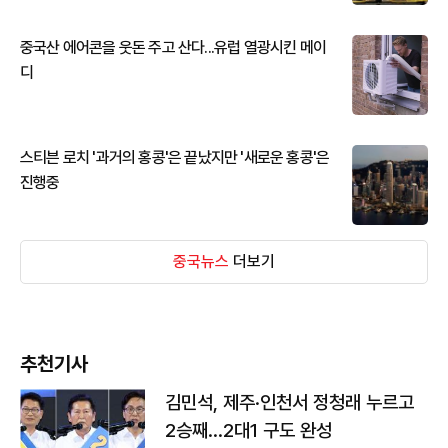
중국산 에어콘을 웃돈 주고 산다...유럽 열광시킨 메이
디
스티븐 로치 '과거의 홍콩'은 끝났지만 '새로운 홍콩'은
진행중
중국뉴스
더보기
추천기사
김민석, 제주·인천서 정청래 누르고
2승째…2대1 구도 완성