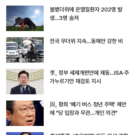
불볕더위에 온열질환자 202명 발
생…3명 숨져
전국 무더위 지속…동해안 강한 비
李, 정부 세제개편안에 제동…ISA·주
가누르기안 재검토 지시
與, 황희 '폐기 버스 청년 주택' 제안
에 "당 입장과 무관…개인 의견"