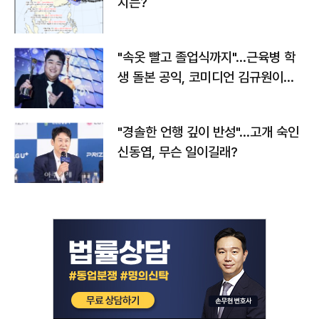
치는?
"속옷 빨고 졸업식까지"…근육병 학
생 돌본 공익, 코미디언 김규원이었
다
"경솔한 언행 깊이 반성"…고개 숙인
신동엽, 무슨 일이길래?