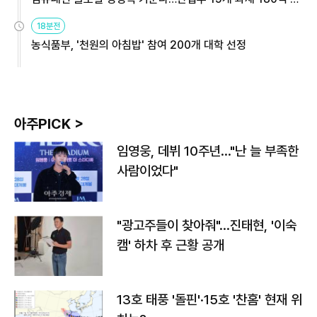
원
18분전
농식품부, '천원의 아침밥' 참여 200개 대학 선정
아주PICK >
임영웅, 데뷔 10주년…"난 늘 부족한
사람이었다"
"광고주들이 찾아줘"…진태현, '이숙
캠' 하차 후 근황 공개
13호 태풍 '돌핀'·15호 '찬홈' 현재 위