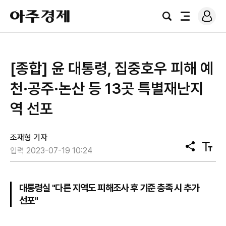
로
아
그
검
전
주
인
색
체
경
메
제
뉴
​[종합] ​윤 대통령, 집중호우 피해 예
천·공주·논산 등 13곳 특별재난지
역 선포
조재형 기자
공
텍
입력 2023-07-19 10:24
유
스
트
크
기
대통령실 "다른 지역도 피해조사 후 기준 충족 시 추가
선포"