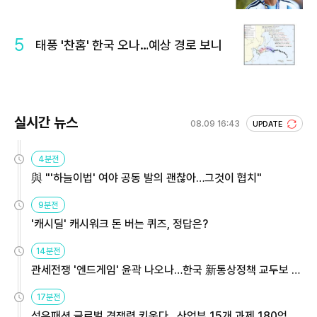
5
태풍 '찬홈' 한국 오나…예상 경로 보니
실시간 뉴스
08.09 16:43
UPDATE
4분전
與 "'하늘이법' 여야 공동 발의 괜찮아…그것이 협치"
9분전
'캐시딜' 캐시워크 돈 버는 퀴즈, 정답은?
14분전
관세전쟁 '엔드게임' 윤곽 나오나…한국 新통상정책 교두보 활
용해야
17분전
섬유패션 글로벌 경쟁력 키운다…산업부 15개 과제 180억 지