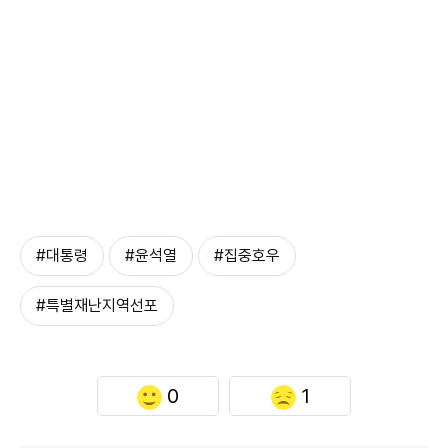
#대통령
#윤석열
#집중호우
#특별재난지역선포
0
1