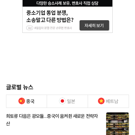
글로벌 뉴스
중국
일본
베트남
희토류 다음은 광모듈…중국이 움켜쥔 새로운 전략자
산