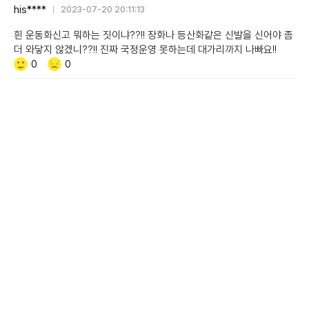
his****
2023-07-20 20:11:13
흰 운동화신고 뭐하는 짓이냐??!! 장화나 등산화같은 신발을 신어야 좀
더 와닿지 않겠니??!! 진짜 국정운영 못하는데 대가리까지 나빠요!!
Like/Dislike
공
비
0
0
감
공
감