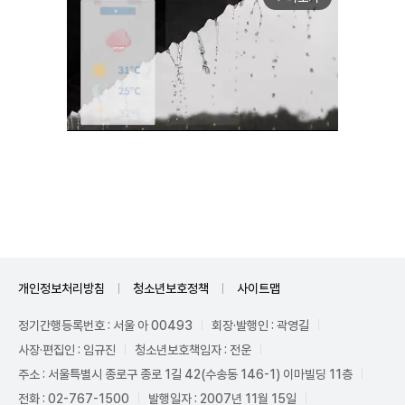
Unmute
개인정보처리방침
청소년보호정책
사이트맵
정기간행등록번호 : 서울 아 00493
회장·발행인 : 곽영길
사장·편집인 : 임규진
청소년보호책임자 : 전운
주소 : 서울특별시 종로구 종로 1길 42(수송동 146-1) 이마빌딩 11층
전화 : 02-767-1500
발행일자 : 2007년 11월 15일