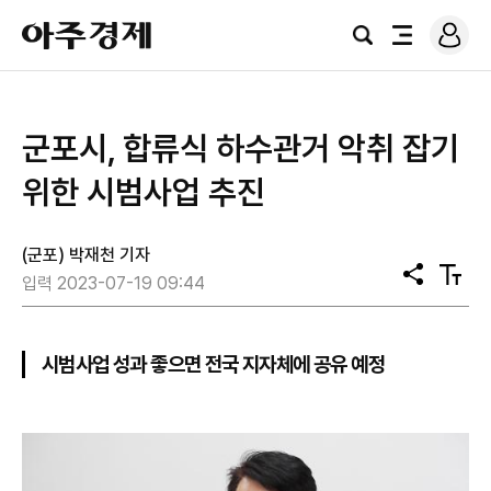
로
아
그
검
전
주
인
색
체
경
메
제
뉴
군포시, 합류식 하수관거 악취 잡기
위한 시범사업 추진
(군포) 박재천 기자
공
텍
입력 2023-07-19 09:44
유
스
트
크
기
시범사업 성과 좋으면 전국 지자체에 공유 예정