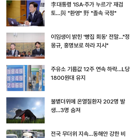
李대통령 'ISA·주가 누르기' 재검
토…與 "환영" 野 "졸속 국정"
이임생이 밝힌 '빵집 회동' 전말…"정
몽규, 홍명보로 하라 지시"
주유소 기름값 12주 연속 하락…L당
1800원대 유지
불볕더위에 온열질환자 202명 발
생…3명 숨져
전국 무더위 지속…동해안 강한 비