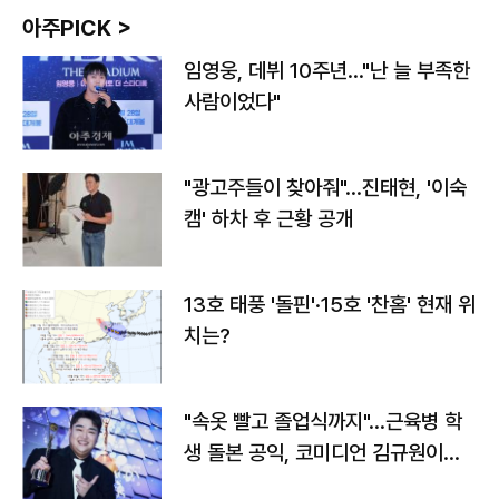
아주PICK >
임영웅, 데뷔 10주년…"난 늘 부족한
사람이었다"
"광고주들이 찾아줘"…진태현, '이숙
캠' 하차 후 근황 공개
13호 태풍 '돌핀'·15호 '찬홈' 현재 위
치는?
"속옷 빨고 졸업식까지"…근육병 학
생 돌본 공익, 코미디언 김규원이었
다