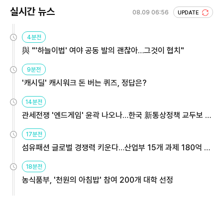
실시간 뉴스
08.09 06:56
UPDATE
4분전
與 "'하늘이법' 여야 공동 발의 괜찮아…그것이 협치"
9분전
'캐시딜' 캐시워크 돈 버는 퀴즈, 정답은?
14분전
관세전쟁 '엔드게임' 윤곽 나오나…한국 新통상정책 교두보 활
용해야
17분전
섬유패션 글로벌 경쟁력 키운다…산업부 15개 과제 180억 지
원
18분전
농식품부, '천원의 아침밥' 참여 200개 대학 선정