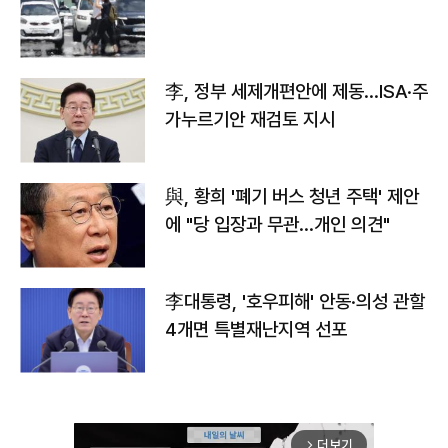
李, 정부 세제개편안에 제동…ISA·주
가누르기안 재검토 지시
與, 황희 '폐기 버스 청년 주택' 제안
에 "당 입장과 무관…개인 의견"
李대통령, '호우피해' 안동·의성 관할
4개면 특별재난지역 선포
더보기
arrow_forward_ios