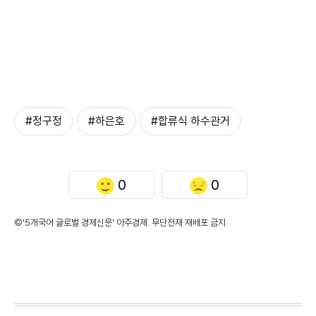
#정구정
#하은호
#합류식 하수관거
0
0
©'5개국어 글로벌 경제신문' 아주경제. 무단전재·재배포 금지