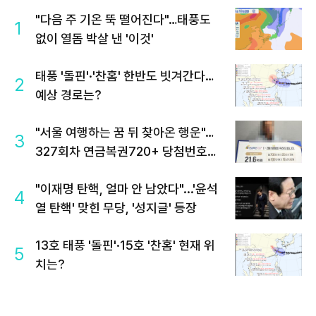
"다음 주 기온 뚝 떨어진다"…태풍도
1
없이 열돔 박살 낸 '이것'
태풍 '돌핀'·'찬홈' 한반도 빗겨간다…
2
예상 경로는?
"서울 여행하는 꿈 뒤 찾아온 행운"…
3
327회차 연금복권720+ 당첨번호조
회 주목
"이재명 탄핵, 얼마 안 남았다"...'윤석
4
열 탄핵' 맞힌 무당, '성지글' 등장
13호 태풍 '돌핀'·15호 '찬홈' 현재 위
5
치는?