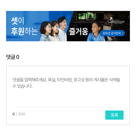
댓글
0
0
/ 300
등록