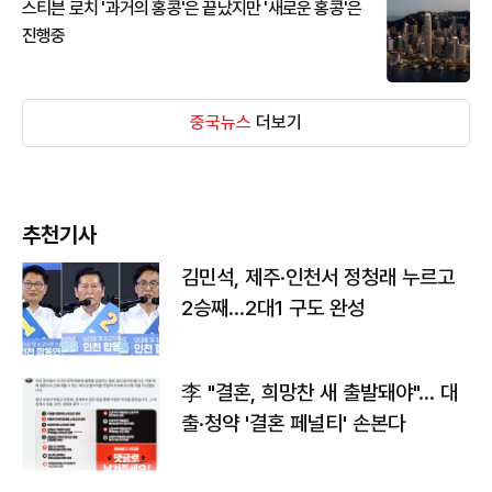
스티븐 로치 '과거의 홍콩'은 끝났지만 '새로운 홍콩'은
진행중
중국뉴스
더보기
추천기사
김민석, 제주·인천서 정청래 누르고
2승째…2대1 구도 완성
李 "결혼, 희망찬 새 출발돼야"… 대
출·청약 '결혼 페널티' 손본다