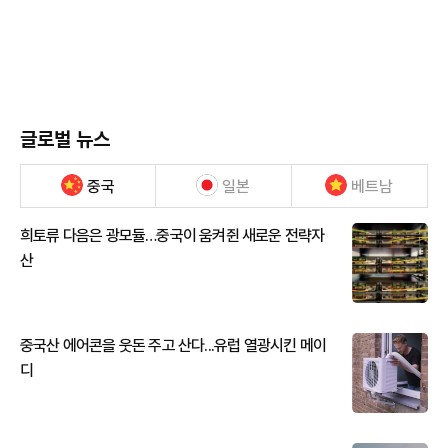
글로벌 뉴스
중국
일본
베트남
희토류 다음은 광모듈…중국이 움켜쥔 새로운 전략자
산
중국산 에어콘을 웃돈 주고 산다...유럽 열광시킨 메이
디