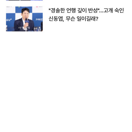
"경솔한 언행 깊이 반성"…고개 숙인
신동엽, 무슨 일이길래?