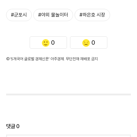
#군포시
#야외 물놀이터
#하은호 시장
0
0
©'5개국어 글로벌 경제신문' 아주경제. 무단전재·재배포 금지
댓글
0