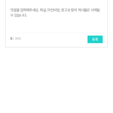
0
/ 300
등록