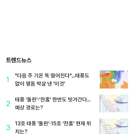
트렌드뉴스
"다음 주 기온 뚝 떨어진다"…태풍도
1
없이 열돔 박살 낸 '이것'
태풍 '돌핀'·'찬홈' 한반도 빗겨간다…
2
예상 경로는?
13호 태풍 '돌핀'·15호 '찬홈' 현재 위
3
치는?