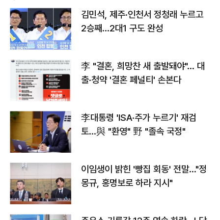
김민석, 제주·인천서 정청래 누르고
2승째…2대1 구도 완성
李 "결혼, 희망찬 새 출발돼야"… 대
출·청약 '결혼 페널티' 손본다
李대통령 'ISA·주가 누르기' 재검
토…與 "환영" 野 "졸속 국정"
이임생이 밝힌 '빵집 회동' 전말…"정
몽규, 홍명보로 하라 지시"