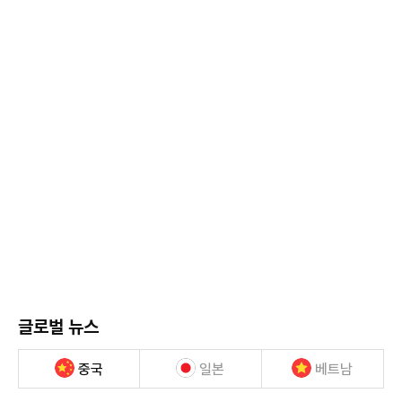
글로벌 뉴스
중국
일본
베트남