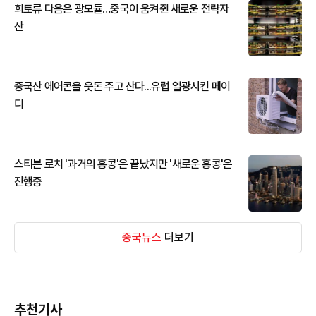
희토류 다음은 광모듈…중국이 움켜쥔 새로운 전략자
산
중국산 에어콘을 웃돈 주고 산다...유럽 열광시킨 메이
디
스티븐 로치 '과거의 홍콩'은 끝났지만 '새로운 홍콩'은
진행중
중국뉴스
더보기
추천기사