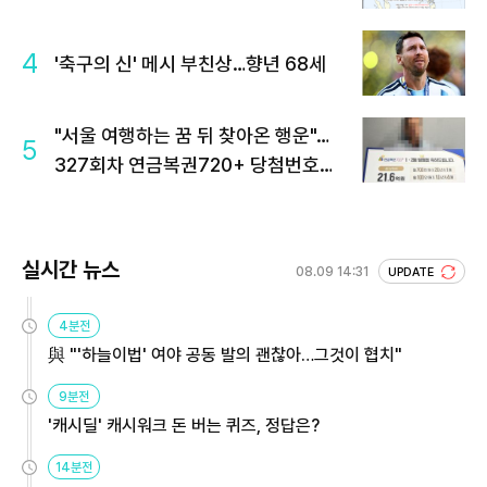
4
'축구의 신' 메시 부친상…향년 68세
"서울 여행하는 꿈 뒤 찾아온 행운"…
5
327회차 연금복권720+ 당첨번호조
회 주목
실시간 뉴스
08.09 14:31
UPDATE
4분전
與 "'하늘이법' 여야 공동 발의 괜찮아…그것이 협치"
9분전
'캐시딜' 캐시워크 돈 버는 퀴즈, 정답은?
14분전