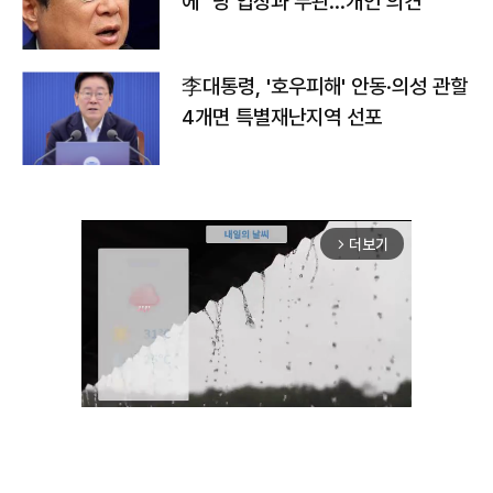
에 "당 입장과 무관…개인 의견"
李대통령, '호우피해' 안동·의성 관할
4개면 특별재난지역 선포
더보기
arrow_forward_ios
Unmute