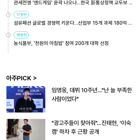
관세전쟁 '엔드게임' 윤곽 나오나…한국 新통상정책 교두보 활
용해야
17분전
섬유패션 글로벌 경쟁력 키운다…산업부 15개 과제 180억 지
원
18분전
농식품부, '천원의 아침밥' 참여 200개 대학 선정
아주PICK >
임영웅, 데뷔 10주년…"난 늘 부족한
사람이었다"
"광고주들이 찾아줘"…진태현, '이숙
캠' 하차 후 근황 공개