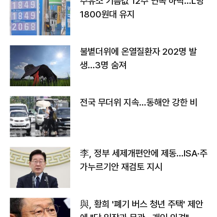
주유소 기름값 12주 연속 하락…L당
1800원대 유지
불볕더위에 온열질환자 202명 발
생…3명 숨져
전국 무더위 지속…동해안 강한 비
李, 정부 세제개편안에 제동…ISA·주
가누르기안 재검토 지시
與, 황희 '폐기 버스 청년 주택' 제안