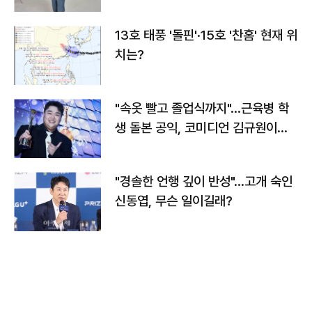
13호 태풍 '돌핀'·15호 '찬홈' 현재 위
치는?
"속옷 빨고 졸업식까지"…근육병 학
생 돌본 공익, 코미디언 김규원이었
다
"경솔한 언행 깊이 반성"…고개 숙인
신동엽, 무슨 일이길래?