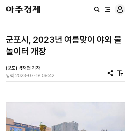
로
아
그
검
전
주
인
색
체
경
메
제
뉴
군포시, 2023년 여름맞이 야외 물
놀이터 개장
(군포) 박재천 기자
공
텍
입력 2023-07-18 09:42
유
스
트
크
기