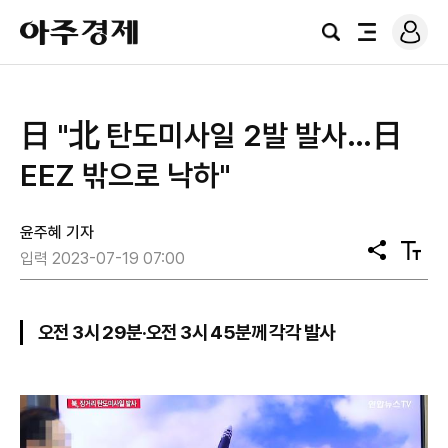
로
아
그
검
전
주
인
색
체
경
메
제
뉴
日 "北 탄도미사일 2발 발사…日
EEZ 밖으로 낙하"
윤주혜 기자
공
텍
입력 2023-07-19 07:00
유
스
트
크
기
오전 3시 29분·오전 3시 45분께 각각 발사