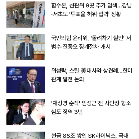
합수본, 선관위 9곳 추가 압색…강남
·서초도 '투표율 허위 입력' 정황
국민의힘 윤리위, '돌려차기 실언' 서
범수·진종오 징계절차 개시
위성락, 스틸 美대사와 상견례…한미
관계 발전 논의
'채상병 순직' 임성근 전 사단장 항소
심도 징역 3년
현금 88조 쌓인 SK하이닉스, 국내