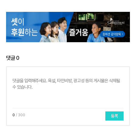
댓글
0
0
/ 300
등록