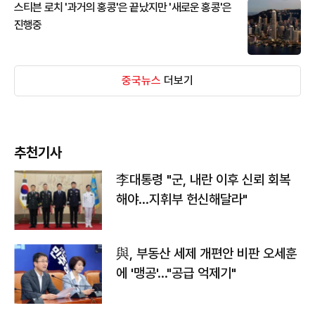
스티븐 로치 '과거의 홍콩'은 끝났지만 '새로운 홍콩'은
진행중
중국뉴스
더보기
추천기사
李대통령 "군, 내란 이후 신뢰 회복
해야…지휘부 헌신해달라"
與, 부동산 세제 개편안 비판 오세훈
에 '맹공'…"공급 억제기"