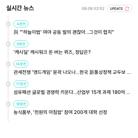
실시간 뉴스
08.08 02:52
UPDATE
4분전
與 "'하늘이법' 여야 공동 발의 괜찮아…그것이 협치"
9분전
'캐시딜' 캐시워크 돈 버는 퀴즈, 정답은?
14분전
관세전쟁 '엔드게임' 윤곽 나오나…한국 新통상정책 교두보 활
용해야
17분전
섬유패션 글로벌 경쟁력 키운다…산업부 15개 과제 180억 지
원
18분전
농식품부, '천원의 아침밥' 참여 200개 대학 선정