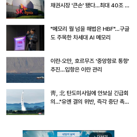
채권시장 '큰손' 됐다…최대 40조 투
자
"메모리 월 넘을 해법은 HBF"…구글
도 주목한 차세대 AI 메모리
이란·오만, 호르무즈 '중앙항로 통항'
추진…입항은 이란 관리
靑, 北 탄도미사일에 안보실 긴급회
의…"유엔 결의 위반, 즉각 중단 촉
구"