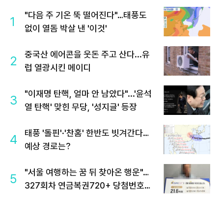
"다음 주 기온 뚝 떨어진다"…태풍도
1
없이 열돔 박살 낸 '이것'
중국산 에어콘을 웃돈 주고 산다...유
2
럽 열광시킨 메이디
"이재명 탄핵, 얼마 안 남았다"...'윤석
3
열 탄핵' 맞힌 무당, '성지글' 등장
태풍 '돌핀'·'찬홈' 한반도 빗겨간다…
4
예상 경로는?
"서울 여행하는 꿈 뒤 찾아온 행운"…
5
327회차 연금복권720+ 당첨번호조
회 주목