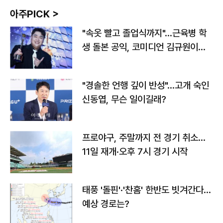
아주PICK >
"속옷 빨고 졸업식까지"…근육병 학
생 돌본 공익, 코미디언 김규원이었
다
"경솔한 언행 깊이 반성"…고개 숙인
신동엽, 무슨 일이길래?
프로야구, 주말까지 전 경기 취소…
11일 재개·오후 7시 경기 시작
태풍 '돌핀'·'찬홈' 한반도 빗겨간다…
예상 경로는?