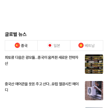
글로벌 뉴스
중국
일본
베트남
희토류 다음은 광모듈…중국이 움켜쥔 새로운 전략자
산
중국산 에어콘을 웃돈 주고 산다...유럽 열광시킨 메이
디