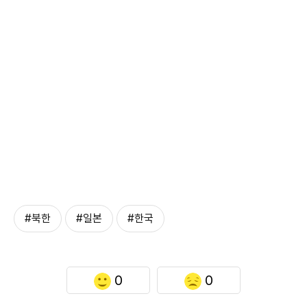
#북한
#일본
#한국
0
0