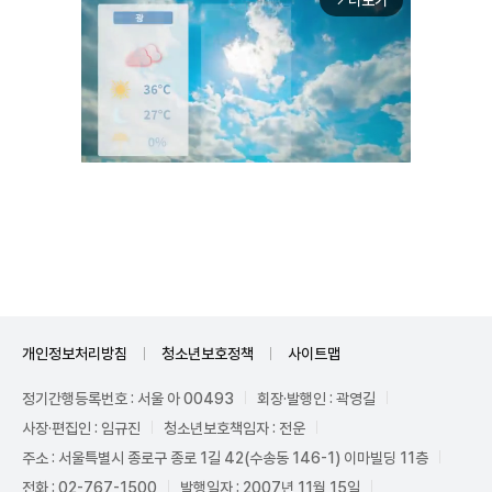
더보기
arrow_forward_ios
Mute
개인정보처리방침
청소년보호정책
사이트맵
정기간행등록번호 : 서울 아 00493
회장·발행인 : 곽영길
사장·편집인 : 임규진
청소년보호책임자 : 전운
주소 : 서울특별시 종로구 종로 1길 42(수송동 146-1) 이마빌딩 11층
전화 : 02-767-1500
발행일자 : 2007년 11월 15일