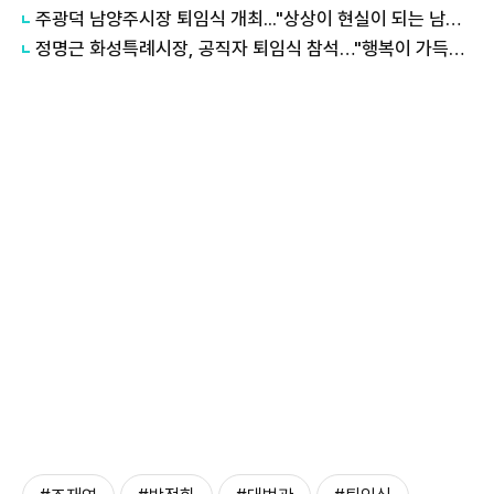
주광덕 남양주시장 퇴임식 개최..."상상이 현실이 되는 남양주 위해 달려왔다"
정명근 화성특례시장, 공직자 퇴임식 참석…"행복이 가득한 인생 2막을 맞이하시길"