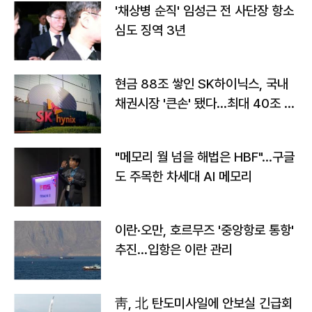
'채상병 순직' 임성근 전 사단장 항소
심도 징역 3년
현금 88조 쌓인 SK하이닉스, 국내
채권시장 '큰손' 됐다…최대 40조 투
자
"메모리 월 넘을 해법은 HBF"…구글
도 주목한 차세대 AI 메모리
이란·오만, 호르무즈 '중앙항로 통항'
추진…입항은 이란 관리
靑, 北 탄도미사일에 안보실 긴급회