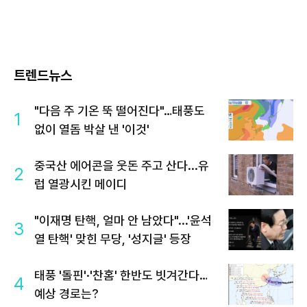
트렌드뉴스
"다음 주 기온 뚝 떨어진다"…태풍도
1
없이 열돔 박살 낸 '이것'
중국산 에어콘을 웃돈 주고 산다...유
2
럽 열광시킨 메이디
"이재명 탄핵, 얼마 안 남았다"...'윤석
3
열 탄핵' 맞힌 무당, '성지글' 등장
태풍 '돌핀'·'찬홈' 한반도 빗겨간다…
4
예상 경로는?