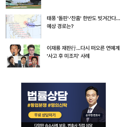
태풍 '돌핀'·'찬홈' 한반도 빗겨간다…
예상 경로는?
이재룡 재판行…다시 떠오른 연예계
'사고 후 미조치' 사례