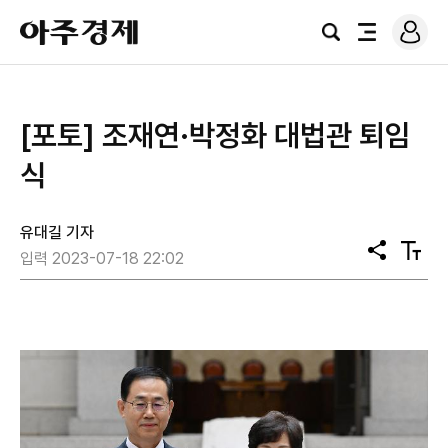
로
아
그
검
전
주
인
색
체
경
메
제
뉴
[포토] 조재연·박정화 대법관 퇴임
식
유대길 기자
공
텍
입력 2023-07-18 22:02
유
스
트
크
기