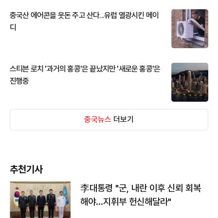
중국산 에어콘을 웃돈 주고 산다...유럽 열광시킨 메이
디
스티븐 로치 '과거의 홍콩'은 끝났지만 '새로운 홍콩'은
진행중
중국뉴스
더보기
추천기사
李대통령 "군, 내란 이후 신뢰 회복
해야…지휘부 헌신해달라"