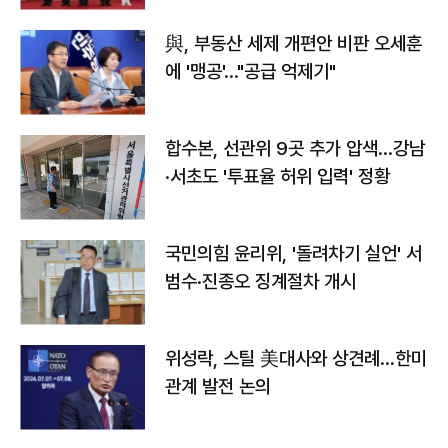
與, 부동산 세제 개편안 비판 오세훈
에 '맹공'…"공급 억제기"
합수본, 선관위 9곳 추가 압색…강남
·서초도 '투표율 허위 입력' 정황
국민의힘 윤리위, '돌려차기 실언' 서
범수·진종오 징계절차 개시
위성락, 스틸 美대사와 상견례…한미
관계 발전 논의