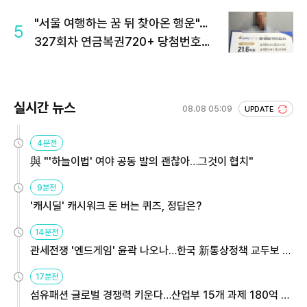
"서울 여행하는 꿈 뒤 찾아온 행운"…
5
327회차 연금복권720+ 당첨번호조
회 주목
실시간 뉴스
08.08 05:09
UPDATE
4분전
與 "'하늘이법' 여야 공동 발의 괜찮아…그것이 협치"
9분전
'캐시딜' 캐시워크 돈 버는 퀴즈, 정답은?
14분전
관세전쟁 '엔드게임' 윤곽 나오나…한국 新통상정책 교두보 활
용해야
17분전
섬유패션 글로벌 경쟁력 키운다…산업부 15개 과제 180억 지