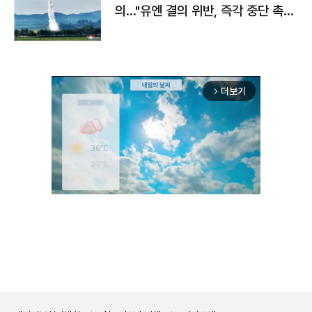
의…"유엔 결의 위반, 즉각 중단 촉
구"
더보기
arrow_forward_ios
Unmute