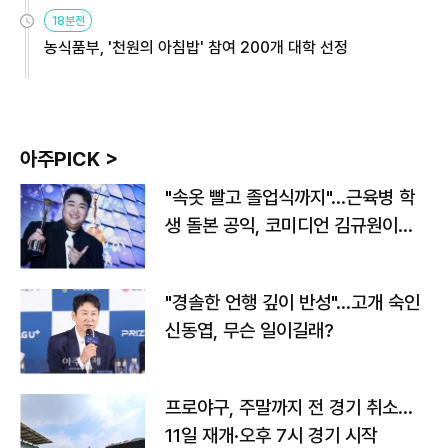
원
18분전
농식품부, '천원의 아침밥' 참여 200개 대학 선정
아주PICK >
"속옷 빨고 졸업식까지"…근육병 학
생 돌본 공익, 코미디언 김규원이었
다
"경솔한 언행 깊이 반성"…고개 숙인
신동엽, 무슨 일이길래?
프로야구, 주말까지 전 경기 취소…
11일 재개·오후 7시 경기 시작