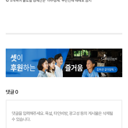
©'5개국어 글로벌 경제신문' 아주경제. 무단전재·재배포 금지
댓글
0