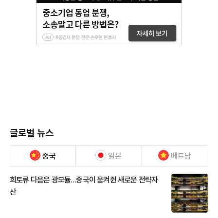
글로벌 뉴스
중국
일본
베트남
희토류 다음은 광모듈…중국이 움켜쥔 새로운 전략자
산