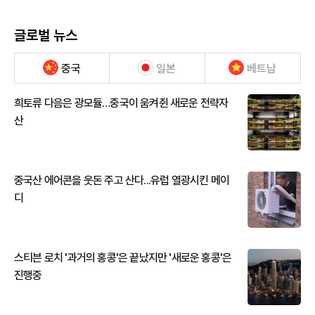
글로벌 뉴스
중국
일본
베트남
희토류 다음은 광모듈…중국이 움켜쥔 새로운 전략자
산
중국산 에어콘을 웃돈 주고 산다...유럽 열광시킨 메이
디
스티븐 로치 '과거의 홍콩'은 끝났지만 '새로운 홍콩'은
진행중