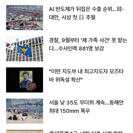
AI 반도체가 뒤집은 수출 순위…韓·
대만, 사상 첫 日 추월
경찰, 9월부터 '제 가족 사건' 못 맡는
다…수사인력 881명 보강
"이란 지도부 내 최고지도자 모즈타
바 위독설 확산"
서울 낮 35도 무더위 계속…동해안
최대 150㎜ 폭우