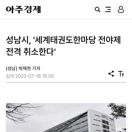
로
아
그
검
전
주
인
색
체
경
메
제
뉴
​성남시, '세계태권도한마당 전야제
전격 취소한다'
(성남) 박재천 기자
공
텍
입력 2023-07-18 16:05
유
스
트
크
기