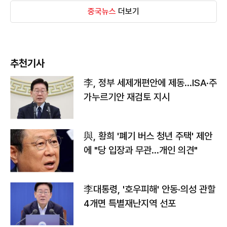
중국뉴스
더보기
추천기사
李, 정부 세제개편안에 제동…ISA·주
가누르기안 재검토 지시
與, 황희 '폐기 버스 청년 주택' 제안
에 "당 입장과 무관…개인 의견"
李대통령, '호우피해' 안동·의성 관할
4개면 특별재난지역 선포