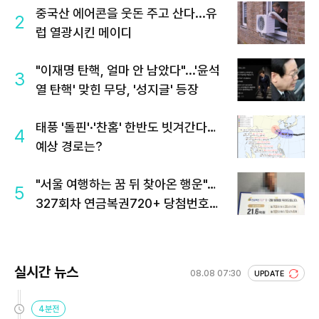
중국산 에어콘을 웃돈 주고 산다...유
2
럽 열광시킨 메이디
"이재명 탄핵, 얼마 안 남았다"...'윤석
3
열 탄핵' 맞힌 무당, '성지글' 등장
태풍 '돌핀'·'찬홈' 한반도 빗겨간다…
4
예상 경로는?
"서울 여행하는 꿈 뒤 찾아온 행운"…
5
327회차 연금복권720+ 당첨번호조
회 주목
실시간 뉴스
08.08 07:30
UPDATE
4분전