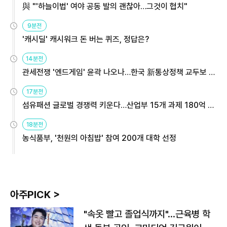
與 "'하늘이법' 여야 공동 발의 괜찮아…그것이 협치"
9분전
'캐시딜' 캐시워크 돈 버는 퀴즈, 정답은?
14분전
관세전쟁 '엔드게임' 윤곽 나오나…한국 新통상정책 교두보 활
용해야
17분전
섬유패션 글로벌 경쟁력 키운다…산업부 15개 과제 180억 지
원
18분전
농식품부, '천원의 아침밥' 참여 200개 대학 선정
아주PICK >
"속옷 빨고 졸업식까지"…근육병 학