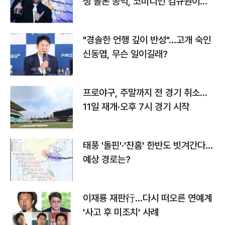
생 돌본 공익, 코미디언 김규원이었
다
"경솔한 언행 깊이 반성"…고개 숙인
신동엽, 무슨 일이길래?
프로야구, 주말까지 전 경기 취소…
11일 재개·오후 7시 경기 시작
태풍 '돌핀'·'찬홈' 한반도 빗겨간다…
예상 경로는?
이재룡 재판行…다시 떠오른 연예계
'사고 후 미조치' 사례