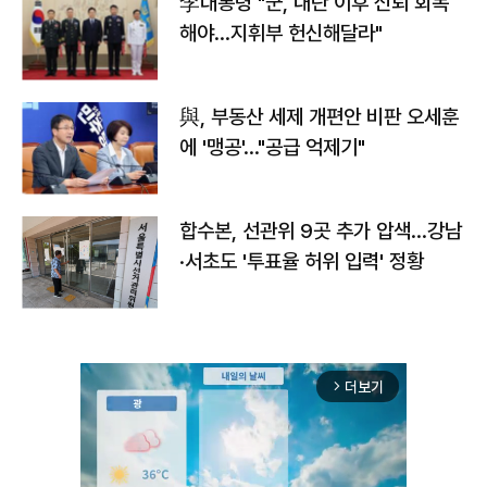
李대통령 "군, 내란 이후 신뢰 회복
해야…지휘부 헌신해달라"
與, 부동산 세제 개편안 비판 오세훈
에 '맹공'…"공급 억제기"
합수본, 선관위 9곳 추가 압색…강남
·서초도 '투표율 허위 입력' 정황
더보기
arrow_forward_ios