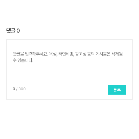
댓글
0
0
/ 300
등록