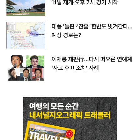
11일 재개·오후 7시 경기 시작
태풍 '돌핀'·'찬홈' 한반도 빗겨간다…
예상 경로는?
이재룡 재판行…다시 떠오른 연예계
'사고 후 미조치' 사례