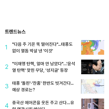
트렌드뉴스
"다음 주 기온 뚝 떨어진다"…태풍도
1
없이 열돔 박살 낸 '이것'
"이재명 탄핵, 얼마 안 남았다"...'윤석
2
열 탄핵' 맞힌 무당, '성지글' 등장
태풍 '돌핀'·'찬홈' 한반도 빗겨간다…
3
예상 경로는?
중국산 에어콘을 웃돈 주고 산다...유
4