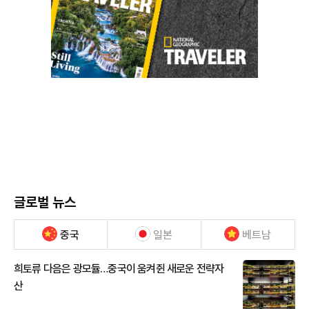
글로벌 뉴스
중국
일본
베트남
희토류 다음은 광모듈…중국이 움켜쥔 새로운 전략자
산