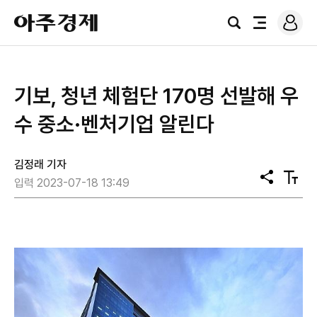
로
아
그
검
전
주
인
색
체
경
메
제
뉴
기보, 청년 체험단 170명 선발해 우
수 중소·벤처기업 알린다
김정래 기자
공
텍
입력 2023-07-18 13:49
유
스
트
크
기