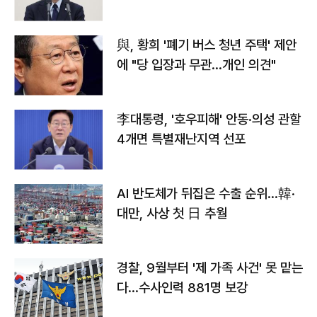
與, 황희 '폐기 버스 청년 주택' 제안
에 "당 입장과 무관…개인 의견"
李대통령, '호우피해' 안동·의성 관할
4개면 특별재난지역 선포
AI 반도체가 뒤집은 수출 순위…韓·
대만, 사상 첫 日 추월
경찰, 9월부터 '제 가족 사건' 못 맡는
다…수사인력 881명 보강