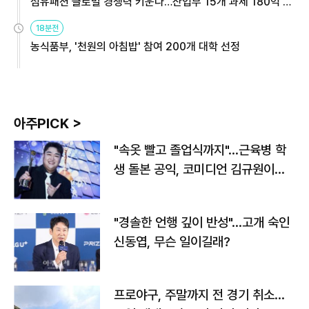
섬유패션 글로벌 경쟁력 키운다…산업부 15개 과제 180억 지
원
18분전
농식품부, '천원의 아침밥' 참여 200개 대학 선정
아주PICK >
"속옷 빨고 졸업식까지"…근육병 학
생 돌본 공익, 코미디언 김규원이었
다
"경솔한 언행 깊이 반성"…고개 숙인
신동엽, 무슨 일이길래?
프로야구, 주말까지 전 경기 취소…