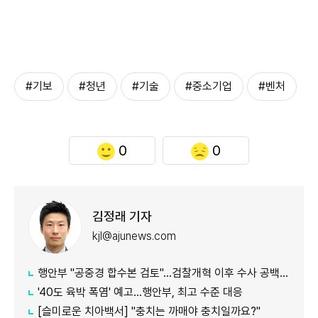
#기보
#청년
#기술
#중소기업
#벤처
0
0
김정래 기자
kjl@ajunews.com
행안부 "공중경 합수본 검토"…검찰개혁 이후 수사 공백 대응 나서
'40도 육박 폭염' 예고…행안부, 최고 수준 대응
[슬미로운 치아백서] "충치는 까매야 충치일까요?"