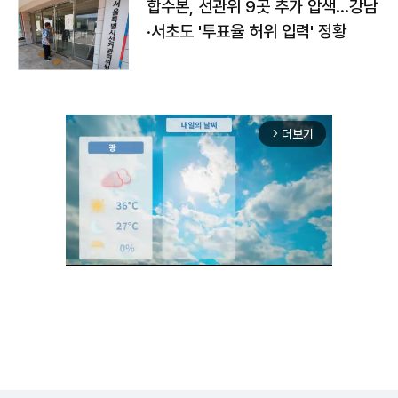
합수본, 선관위 9곳 추가 압색…강남
·서초도 '투표율 허위 입력' 정황
더보기
arrow_forward_ios
Unmute