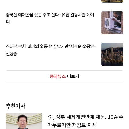
중국산 에어콘을 웃돈 주고 산다...유럽 열광시킨 메이
디
스티븐 로치 '과거의 홍콩'은 끝났지만 '새로운 홍콩'은
진행중
중국뉴스
더보기
추천기사
李, 정부 세제개편안에 제동…ISA·주
가누르기안 재검토 지시