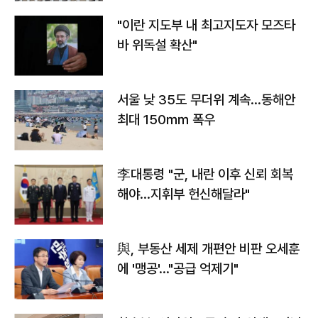
"이란 지도부 내 최고지도자 모즈타
바 위독설 확산"
서울 낮 35도 무더위 계속…동해안
최대 150㎜ 폭우
李대통령 "군, 내란 이후 신뢰 회복
해야…지휘부 헌신해달라"
與, 부동산 세제 개편안 비판 오세훈
에 '맹공'…"공급 억제기"