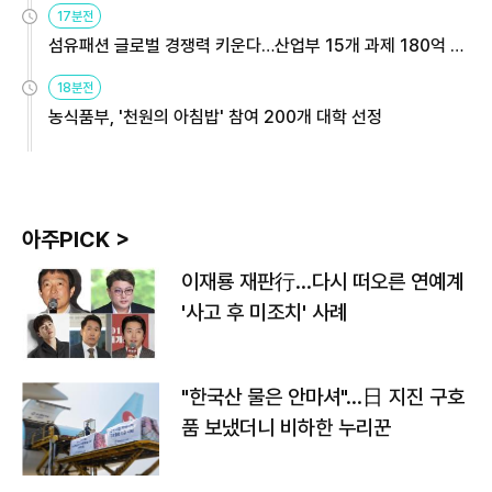
17분전
섬유패션 글로벌 경쟁력 키운다…산업부 15개 과제 180억 지
원
18분전
농식품부, '천원의 아침밥' 참여 200개 대학 선정
아주PICK >
이재룡 재판行…다시 떠오른 연예계
'사고 후 미조치' 사례
"한국산 물은 안마셔"…日 지진 구호
품 보냈더니 비하한 누리꾼