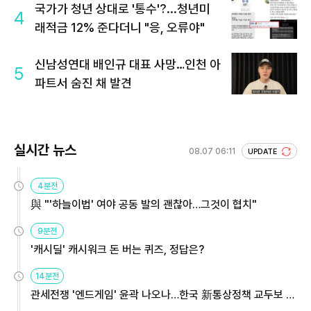
국가가 청년 상대로 '통수'?...청년미
4
래적금 12% 준다더니 "응, 오류야"
신남성연대 배인규 대표 사망…인천 아
5
파트서 숨진 채 발견
실시간 뉴스
08.07 06:11
UPDATE
4분전
與 "'하늘이법' 여야 공동 발의 괜찮아…그것이 협치"
9분전
'캐시딜' 캐시워크 돈 버는 퀴즈, 정답은?
14분전
관세전쟁 '엔드게임' 윤곽 나오나…한국 新통상정책 교두보 활
용해야