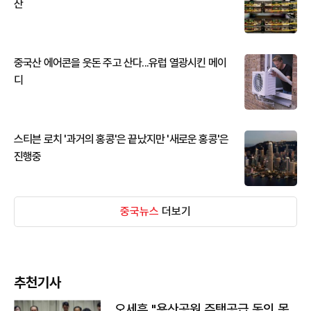
산
중국산 에어콘을 웃돈 주고 산다...유럽 열광시킨 메이
디
스티븐 로치 '과거의 홍콩'은 끝났지만 '새로운 홍콩'은
진행중
중국뉴스
더보기
추천기사
오세훈 "용산공원 주택공급 동의 못