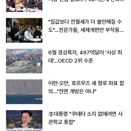
야"
"집값보다 전월세가 더 불안해질 수
도"…전문가들, 세제개편안 부작용
우려
6월 경상흑자, 497억달러 '사상 최
대'…OECD 2위 수준
이란·오만, 호르무즈 새 항로 좌표 합
의…"전면 개방은 아냐"
李대통령 "쿠데타 소지 없애려면 사
관학교 통합"