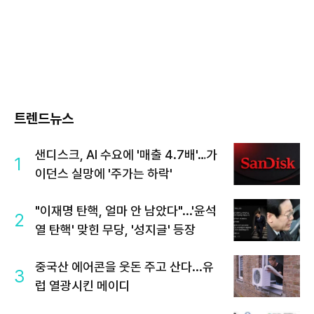
트렌드뉴스
샌디스크, AI 수요에 '매출 4.7배'…가
1
이던스 실망에 '주가는 하락'
"이재명 탄핵, 얼마 안 남았다"...'윤석
2
열 탄핵' 맞힌 무당, '성지글' 등장
중국산 에어콘을 웃돈 주고 산다...유
3
럽 열광시킨 메이디