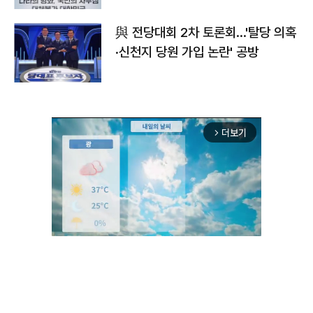
與 전당대회 2차 토론회…'탈당 의혹
·신천지 당원 가입 논란' 공방
더보기
arrow_forward_ios
Unmute