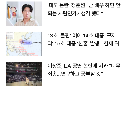
'태도 논란' 정준원 "난 배우 하면 안
되는 사람인가? 생각 했다"
13호 '돌핀' 이어 14호 태풍 '구지
라'·15호 태풍 '찬홈' 발생…현재 위
치와 이동경로는?
이상준, LA 공연 논란에 사과 "너무
죄송…연구하고 공부할 것"