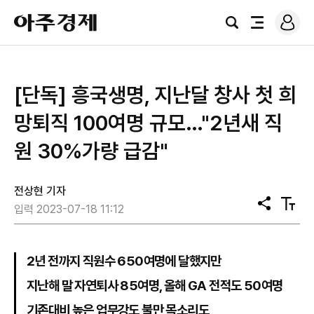
로
아
그
검
전
주
인
색
체
경
메
제
뉴
[단독] 흥국생명, 지난달 창사 첫 희
망퇴직 100여명 규모…"2년새 직
원 30%가량 급감"
전상현 기자
공
텍
입력 2023-07-18 11:12
유
스
트
크
기
2년 전까지 직원수 650여명에 달했지만
지난해 말 자연퇴사 85여명, 올해 GA 전적도 50여명
기존대비 높은 업무강도 불만 목소리도