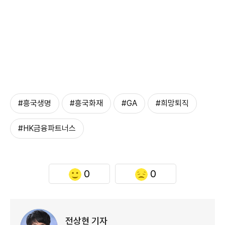
#흥국생명
#흥국화재
#GA
#희망퇴직
#HK금융파트너스
0
0
전상현 기자