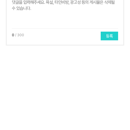
0
/ 300
등록