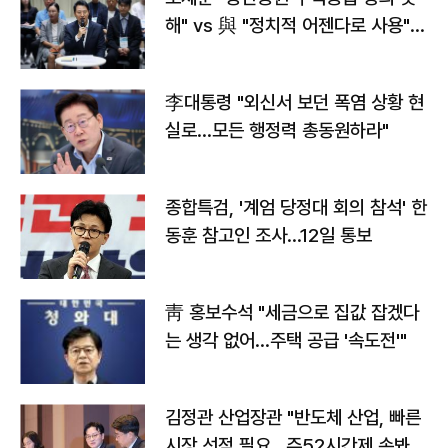
해" vs 與 "정치적 어젠다로 사용"
맞불
李대통령 "외신서 보던 폭염 상황 현
실로…모든 행정력 총동원하라"
종합특검, '계엄 당정대 회의 참석' 한
동훈 참고인 조사...12일 통보
靑 홍보수석 "세금으로 집값 잡겠다
는 생각 없어…주택 공급 '속도전'"
김정관 산업장관 "반도체 산업, 빠른
시장 선점 필요…주52시간제 손봐