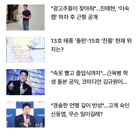
"광고주들이 찾아줘"…진태현, '이숙
캠' 하차 후 근황 공개
13호 태풍 '돌핀'·15호 '찬홈' 현재 위
치는?
"속옷 빨고 졸업식까지"…근육병 학
생 돌본 공익, 코미디언 김규원이었
다
"경솔한 언행 깊이 반성"…고개 숙인
신동엽, 무슨 일이길래?