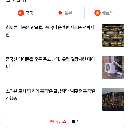
중국
일본
베트남
희토류 다음은 광모듈…중국이 움켜쥔 새로운 전략자
산
중국산 에어콘을 웃돈 주고 산다...유럽 열광시킨 메이
디
스티븐 로치 '과거의 홍콩'은 끝났지만 '새로운 홍콩'은
진행중
중국뉴스
더보기