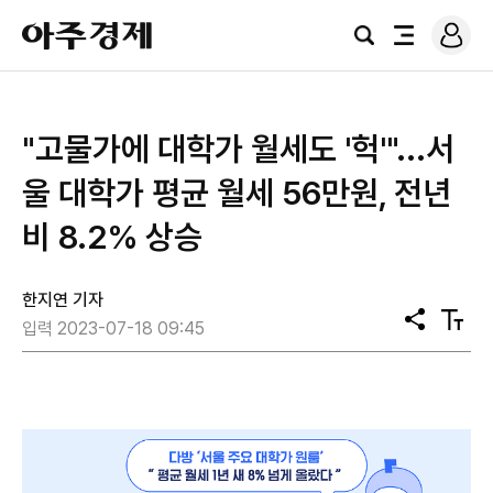
로
아
그
검
전
주
인
색
체
경
메
제
뉴
"고물가에 대학가 월세도 '헉'"...서
울 대학가 평균 월세 56만원, 전년
비 8.2% 상승
한지연 기자
공
텍
입력 2023-07-18 09:45
유
스
트
크
기