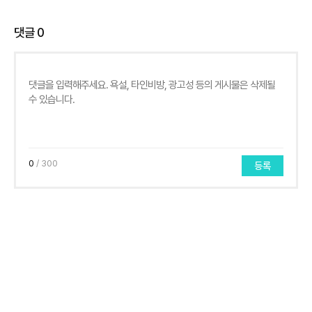
댓글
0
0
/ 300
등록