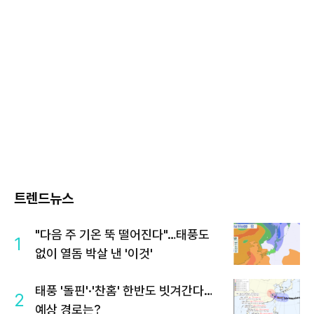
트렌드뉴스
"다음 주 기온 뚝 떨어진다"…태풍도
1
없이 열돔 박살 낸 '이것'
태풍 '돌핀'·'찬홈' 한반도 빗겨간다…
2
예상 경로는?