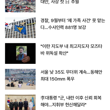
대만, 사상 첫 日 추월
경찰, 9월부터 '제 가족 사건' 못 맡는
다…수사인력 881명 보강
"이란 지도부 내 최고지도자 모즈타
바 위독설 확산"
서울 낮 35도 무더위 계속…동해안
최대 150㎜ 폭우
李대통령 "군, 내란 이후 신뢰 회복
해야…지휘부 헌신해달라"