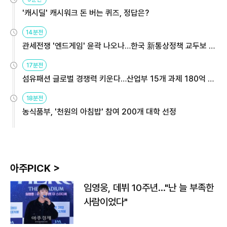
'캐시딜' 캐시워크 돈 버는 퀴즈, 정답은?
14분전
관세전쟁 '엔드게임' 윤곽 나오나…한국 新통상정책 교두보 활
용해야
17분전
섬유패션 글로벌 경쟁력 키운다…산업부 15개 과제 180억 지
원
18분전
농식품부, '천원의 아침밥' 참여 200개 대학 선정
아주PICK >
임영웅, 데뷔 10주년…"난 늘 부족한
사람이었다"