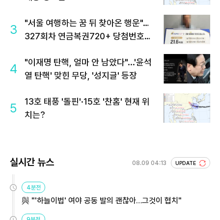
"서울 여행하는 꿈 뒤 찾아온 행운"…
3
327회차 연금복권720+ 당첨번호조
회 주목
"이재명 탄핵, 얼마 안 남았다"...'윤석
4
열 탄핵' 맞힌 무당, '성지글' 등장
13호 태풍 '돌핀'·15호 '찬홈' 현재 위
5
치는?
실시간 뉴스
08.09 04:13
UPDATE
4분전
與 "'하늘이법' 여야 공동 발의 괜찮아…그것이 협치"
9분전