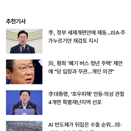
추천기사
李, 정부 세제개편안에 제동…ISA·주
가누르기안 재검토 지시
與, 황희 '폐기 버스 청년 주택' 제안
에 "당 입장과 무관…개인 의견"
李대통령, '호우피해' 안동·의성 관할
4개면 특별재난지역 선포
AI 반도체가 뒤집은 수출 순위…韓·