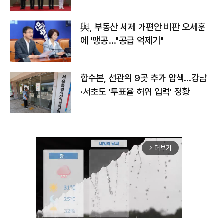
與, 부동산 세제 개편안 비판 오세훈
에 '맹공'…"공급 억제기"
합수본, 선관위 9곳 추가 압색…강남
·서초도 '투표율 허위 입력' 정황
더보기
arrow_forward_ios