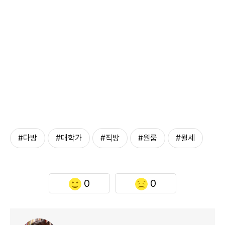
#다방
#대학가
#직방
#원룸
#월세
0
0