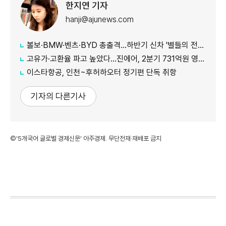
한지연 기자
hanji@ajunews.com
볼보·BMW·벤츠·BYD 총출격...하반기 신차 '별들의 전쟁'
고유가·고환율 파고 높았다…진에어, 2분기 731억원 영업적자
이스타항공, 인천~후허하오터 정기편 단독 취항
기자의 다른기사
©'5개국어 글로벌 경제신문' 아주경제. 무단전재·재배포 금지