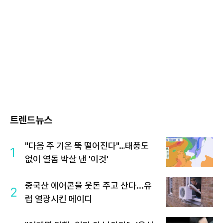
트렌드뉴스
"다음 주 기온 뚝 떨어진다"…태풍도
1
없이 열돔 박살 낸 '이것'
중국산 에어콘을 웃돈 주고 산다...유
2
럽 열광시킨 메이디