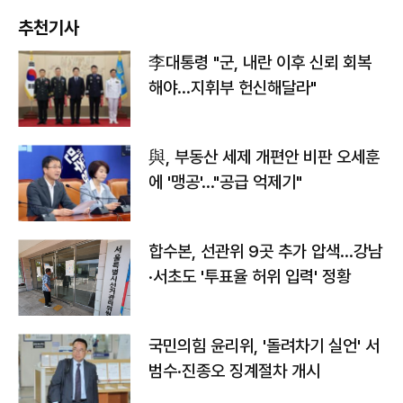
추천기사
李대통령 "군, 내란 이후 신뢰 회복
해야…지휘부 헌신해달라"
與, 부동산 세제 개편안 비판 오세훈
에 '맹공'…"공급 억제기"
합수본, 선관위 9곳 추가 압색…강남
·서초도 '투표율 허위 입력' 정황
국민의힘 윤리위, '돌려차기 실언' 서
범수·진종오 징계절차 개시