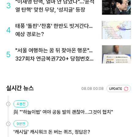
"이재명 탄핵, 얼마 안 남았다"...'윤석
3
열 탄핵' 맞힌 무당, '성지글' 등장
태풍 '돌핀'·'찬홈' 한반도 빗겨간다…
4
예상 경로는?
"서울 여행하는 꿈 뒤 찾아온 행운"…
5
327회차 연금복권720+ 당첨번호조
회 주목
실시간 뉴스
08.08 00:08
UPDATE
4분전
與 "'하늘이법' 여야 공동 발의 괜찮아…그것이 협치"
9분전
'캐시딜' 캐시워크 돈 버는 퀴즈, 정답은?