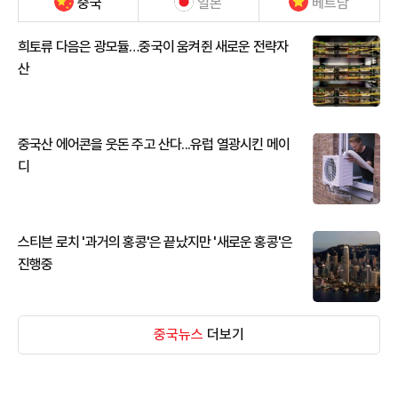
중국
일본
베트남
희토류 다음은 광모듈…중국이 움켜쥔 새로운 전략자
산
중국산 에어콘을 웃돈 주고 산다...유럽 열광시킨 메이
디
스티븐 로치 '과거의 홍콩'은 끝났지만 '새로운 홍콩'은
진행중
중국뉴스
더보기