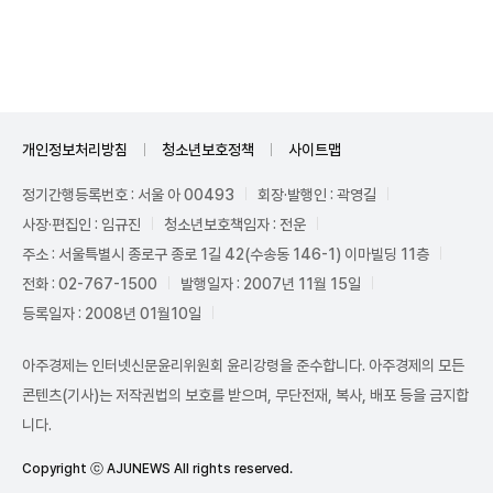
Unmute
개인정보처리방침
청소년보호정책
사이트맵
정기간행등록번호 : 서울 아 00493
회장·발행인 : 곽영길
사장·편집인 : 임규진
청소년보호책임자 : 전운
주소 : 서울특별시 종로구 종로 1길 42(수송동 146-1) 이마빌딩 11층
전화 : 02-767-1500
발행일자 : 2007년 11월 15일
등록일자 : 2008년 01월10일
아주경제는 인터넷신문윤리위원회 윤리강령을 준수합니다. 아주경제의 모든
콘텐츠(기사)는 저작권법의 보호를 받으며, 무단전재, 복사, 배포 등을 금지합
니다.
Copyright ⓒ AJUNEWS All rights reserved.