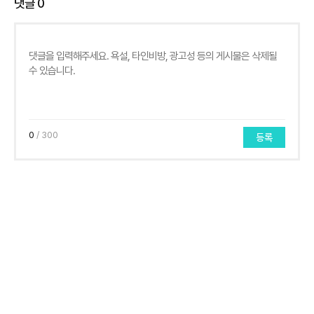
댓글
0
0
/ 300
등록