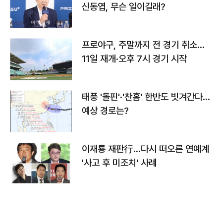
신동엽, 무슨 일이길래?
프로야구, 주말까지 전 경기 취소…
11일 재개·오후 7시 경기 시작
태풍 '돌핀'·'찬홈' 한반도 빗겨간다…
예상 경로는?
이재룡 재판行…다시 떠오른 연예계
'사고 후 미조치' 사례