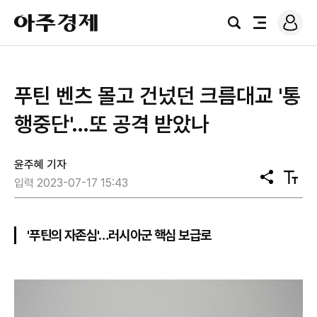
로
아
그
검
전
주
인
색
체
경
메
제
뉴
푸틴 벤츠 몰고 건넜던 크름대교 '통
행중단'…또 공격 받았나
윤주혜 기자
공
텍
입력 2023-07-17 15:43
유
스
트
크
기
'푸틴의 자존심'…러시아군 핵심 보급로