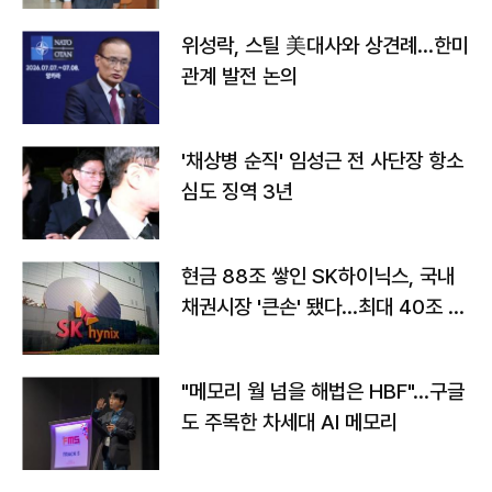
위성락, 스틸 美대사와 상견례…한미
관계 발전 논의
'채상병 순직' 임성근 전 사단장 항소
심도 징역 3년
현금 88조 쌓인 SK하이닉스, 국내
채권시장 '큰손' 됐다…최대 40조 투
자
"메모리 월 넘을 해법은 HBF"…구글
도 주목한 차세대 AI 메모리