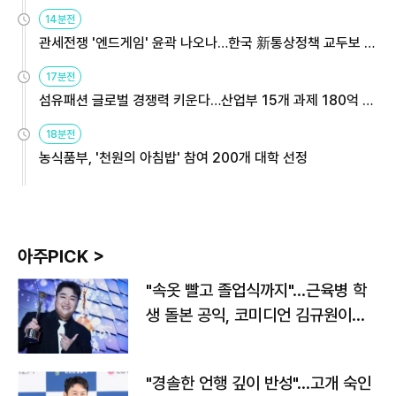
14분전
관세전쟁 '엔드게임' 윤곽 나오나…한국 新통상정책 교두보 활
용해야
17분전
섬유패션 글로벌 경쟁력 키운다…산업부 15개 과제 180억 지
원
18분전
농식품부, '천원의 아침밥' 참여 200개 대학 선정
아주PICK >
"속옷 빨고 졸업식까지"…근육병 학
생 돌본 공익, 코미디언 김규원이었
다
"경솔한 언행 깊이 반성"…고개 숙인