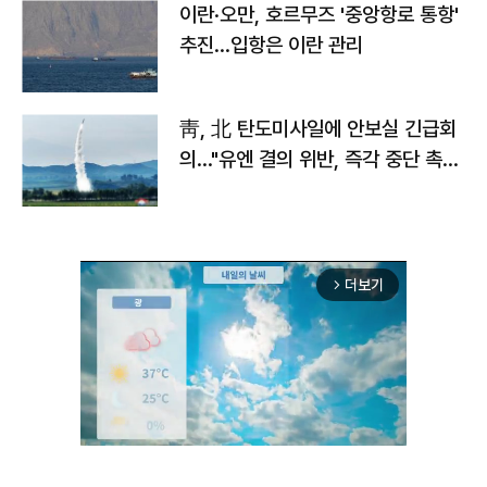
이란·오만, 호르무즈 '중앙항로 통항'
추진…입항은 이란 관리
靑, 北 탄도미사일에 안보실 긴급회
의…"유엔 결의 위반, 즉각 중단 촉
구"
더보기
arrow_forward_ios