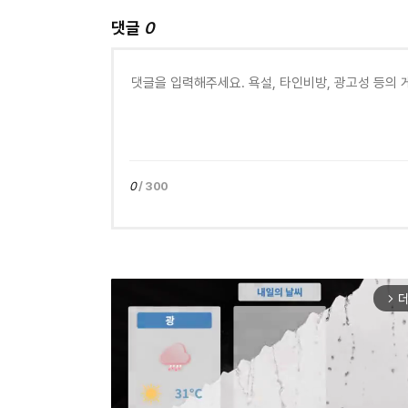
댓글
0
0
/ 300
더
arrow_forward_ios