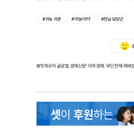
#귀농 귀촌
#'귀농닥터'
#전남 담양군
©'5개국어 글로벌 경제신문' 아주경제. 무단전재·재배