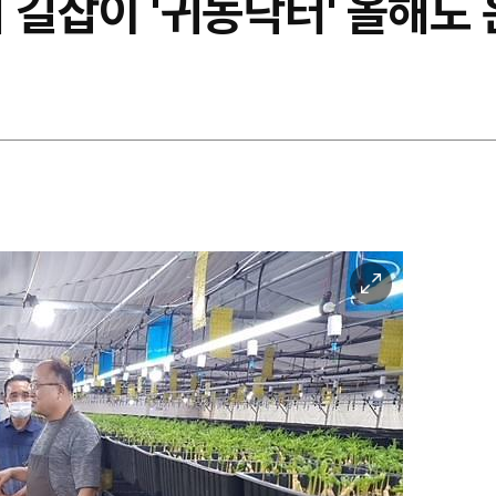
 길잡이 '귀농닥터' 올해도
이
미
지
확
대