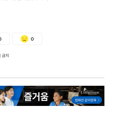
0
0
포 금지