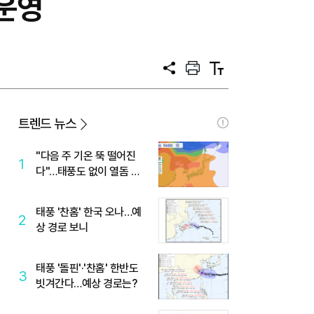
 운영
공
프
텍
유
린
스
트
트
크
기
트렌드 뉴스
"다음 주 기온 뚝 떨어진
1
다"…태풍도 없이 열돔 박
살 낸 '이것'
태풍 '찬홈' 한국 오나…예
2
상 경로 보니
태풍 '돌핀'·'찬홈' 한반도
3
빗겨간다…예상 경로는?