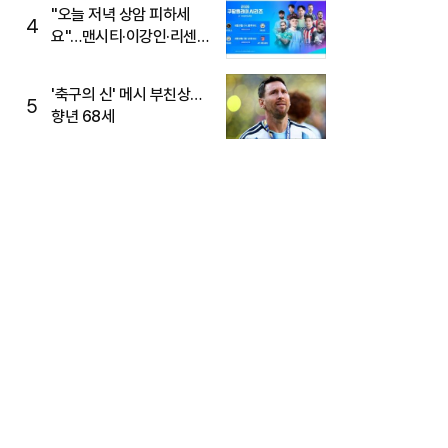
"오늘 저녁 상암 피하세
4
요"…맨시티·이강인·리센느
뜬다, 6호선 혼잡 예상
'축구의 신' 메시 부친상…
5
향년 68세