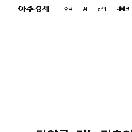
아
중국
AI
산업
재테크
주
경
제