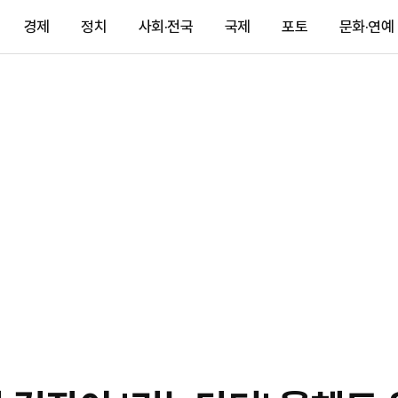
경제
정치
사회·전국
국제
포토
문화·연예