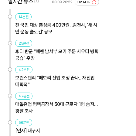
실시간 뉴스
08.09 20:52
UPDATE
14분전
전 국민 대상 총상금 400만원...김천시, '새 시
민 운동 슬로건' 공모
25분전
후티 반군 "예멘 남서부 모카 주둔 사우디 병력
공습" 주장
42분전
모건스탠리 "메모리 산업 조정 끝나…재진입
매력적"
47분전
매일유업 평택공장서 50대 근로자 1명 숨져…
경찰 조사
56분전
[인사] 대구시