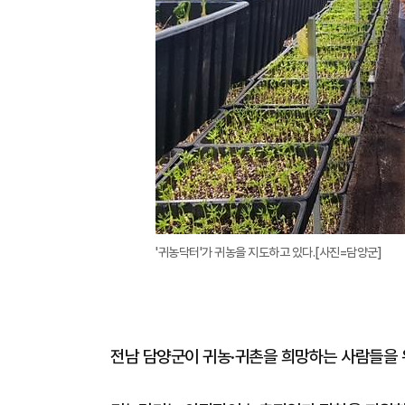
'귀농닥터'가 귀농을 지도하고 있다.[사진=담양군]
전남 담양군이 귀농·귀촌을 희망하는 사람들을 