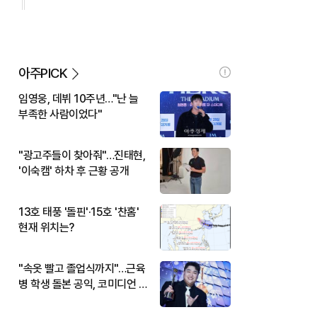
아주PICK
임영웅, 데뷔 10주년…"난 늘
부족한 사람이었다"
"광고주들이 찾아줘"…진태현,
'이숙캠' 하차 후 근황 공개
13호 태풍 '돌핀'·15호 '찬홈'
현재 위치는?
"속옷 빨고 졸업식까지"…근육
병 학생 돌본 공익, 코미디언 김
규원이었다