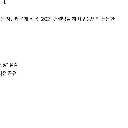
다.
’는 지난해 4개 작목, 20회 컨설팅을 하며 귀농인의 든든한
현장' 점검
비전 공유