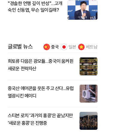
"경솔한 언행 깊이 반성"…고개
숙인 신동엽, 무슨 일이길래?
글로벌 뉴스
중국
일본
베트남
희토류 다음은 광모듈…중국이 움켜쥔
새로운 전략자산
중국산 에어콘을 웃돈 주고 산다...유럽
열광시킨 메이디
스티븐 로치 '과거의 홍콩'은 끝났지만
'새로운 홍콩'은 진행중