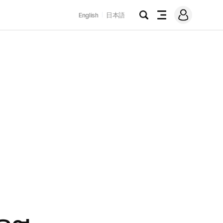
로
English
日本語
그
검
전
인
색
체
메
뉴