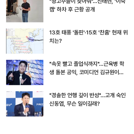
"광고주들이 찾아줘"…진태현, '이숙
캠' 하차 후 근황 공개
13호 태풍 '돌핀'·15호 '찬홈' 현재 위
치는?
"속옷 빨고 졸업식까지"…근육병 학
생 돌본 공익, 코미디언 김규원이었
다
"경솔한 언행 깊이 반성"…고개 숙인
신동엽, 무슨 일이길래?