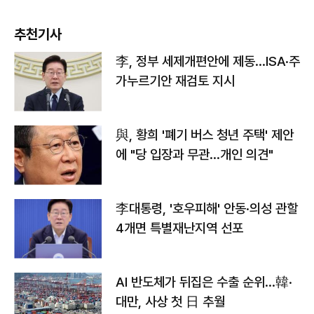
추천기사
李, 정부 세제개편안에 제동…ISA·주
가누르기안 재검토 지시
與, 황희 '폐기 버스 청년 주택' 제안
에 "당 입장과 무관…개인 의견"
李대통령, '호우피해' 안동·의성 관할
4개면 특별재난지역 선포
AI 반도체가 뒤집은 수출 순위…韓·
대만, 사상 첫 日 추월