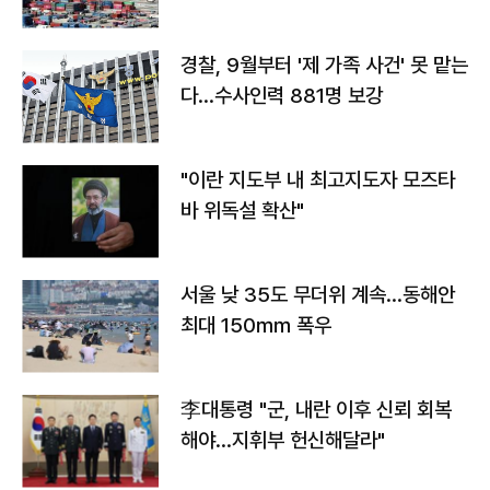
경찰, 9월부터 '제 가족 사건' 못 맡는
다…수사인력 881명 보강
"이란 지도부 내 최고지도자 모즈타
바 위독설 확산"
서울 낮 35도 무더위 계속…동해안
최대 150㎜ 폭우
李대통령 "군, 내란 이후 신뢰 회복
해야…지휘부 헌신해달라"