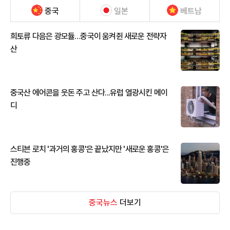
중국
일본
베트남
희토류 다음은 광모듈…중국이 움켜쥔 새로운 전략자
산
중국산 에어콘을 웃돈 주고 산다...유럽 열광시킨 메이
디
스티븐 로치 '과거의 홍콩'은 끝났지만 '새로운 홍콩'은
진행중
중국뉴스
더보기