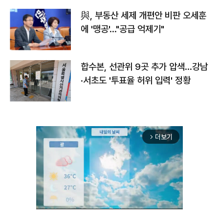
與, 부동산 세제 개편안 비판 오세훈
에 '맹공'…"공급 억제기"
합수본, 선관위 9곳 추가 압색…강남
·서초도 '투표율 허위 입력' 정황
더보기
arrow_forward_ios