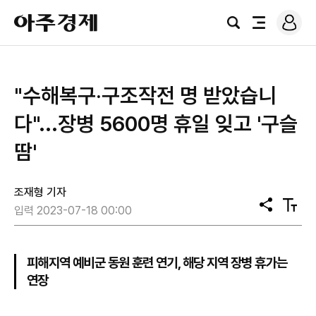
로
아
그
검
전
주
인
색
체
경
메
제
뉴
"수해복구‧구조작전 명 받았습니
다"...장병 5600명 휴일 잊고 '구슬
땀'
조재형 기자
공
텍
입력 2023-07-18 00:00
유
스
트
크
기
피해지역 예비군 동원 훈련 연기, 해당 지역 장병 휴가는
연장