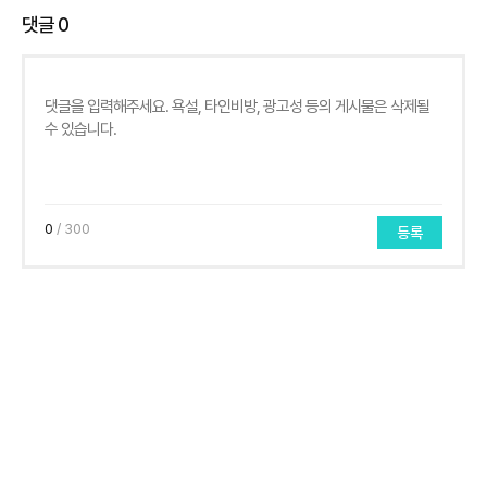
댓글
0
0
/ 300
등록