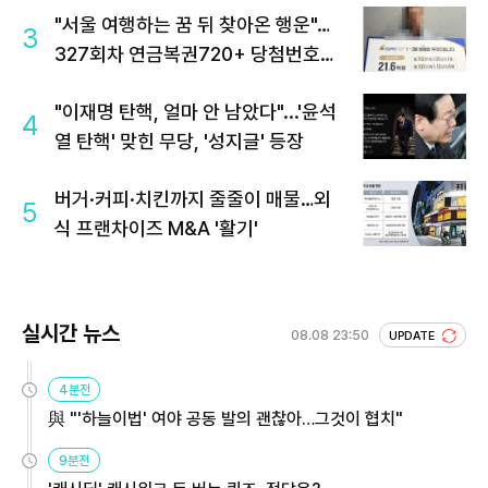
"서울 여행하는 꿈 뒤 찾아온 행운"…
3
327회차 연금복권720+ 당첨번호조
회 주목
"이재명 탄핵, 얼마 안 남았다"...'윤석
4
열 탄핵' 맞힌 무당, '성지글' 등장
버거·커피·치킨까지 줄줄이 매물…외
5
식 프랜차이즈 M&A '활기'
실시간 뉴스
08.08 23:50
UPDATE
4분전
與 "'하늘이법' 여야 공동 발의 괜찮아…그것이 협치"
9분전