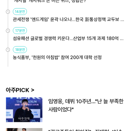
'캐시딜' 캐시워크 돈 버는 퀴즈, 정답은?
14분전
관세전쟁 '엔드게임' 윤곽 나오나…한국 新통상정책 교두보 활
용해야
17분전
섬유패션 글로벌 경쟁력 키운다…산업부 15개 과제 180억 지
원
18분전
농식품부, '천원의 아침밥' 참여 200개 대학 선정
아주PICK >
임영웅, 데뷔 10주년…"난 늘 부족한
사람이었다"