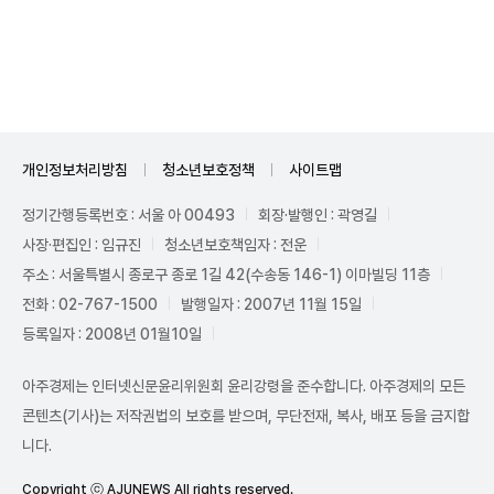
Unmute
개인정보처리방침
청소년보호정책
사이트맵
정기간행등록번호 : 서울 아 00493
회장·발행인 : 곽영길
사장·편집인 : 임규진
청소년보호책임자 : 전운
주소 : 서울특별시 종로구 종로 1길 42(수송동 146-1) 이마빌딩 11층
전화 : 02-767-1500
발행일자 : 2007년 11월 15일
등록일자 : 2008년 01월10일
아주경제는 인터넷신문윤리위원회 윤리강령을 준수합니다. 아주경제의 모든
콘텐츠(기사)는 저작권법의 보호를 받으며, 무단전재, 복사, 배포 등을 금지합
니다.
Copyright ⓒ AJUNEWS All rights reserved.