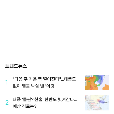
트렌드뉴스
"다음 주 기온 뚝 떨어진다"…태풍도
1
없이 열돔 박살 낸 '이것'
태풍 '돌핀'·'찬홈' 한반도 빗겨간다…
2
예상 경로는?