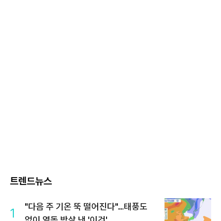
트렌드뉴스
"다음 주 기온 뚝 떨어진다"…태풍도
1
없이 열돔 박살 낸 '이것'