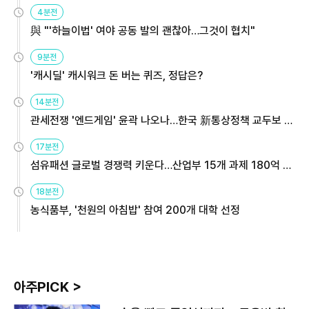
4분전
與 "'하늘이법' 여야 공동 발의 괜찮아…그것이 협치"
9분전
'캐시딜' 캐시워크 돈 버는 퀴즈, 정답은?
14분전
관세전쟁 '엔드게임' 윤곽 나오나…한국 新통상정책 교두보 활
용해야
17분전
섬유패션 글로벌 경쟁력 키운다…산업부 15개 과제 180억 지
원
18분전
농식품부, '천원의 아침밥' 참여 200개 대학 선정
아주PICK >