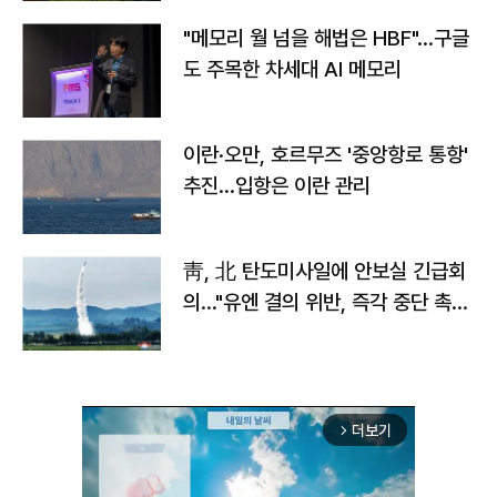
"메모리 월 넘을 해법은 HBF"…구글
도 주목한 차세대 AI 메모리
이란·오만, 호르무즈 '중앙항로 통항'
추진…입항은 이란 관리
靑, 北 탄도미사일에 안보실 긴급회
의…"유엔 결의 위반, 즉각 중단 촉
구"
더보기
arrow_forward_ios