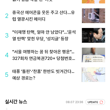
중국산 에어콘을 웃돈 주고 산다...유
2
럽 열광시킨 메이디
"이재명 탄핵, 얼마 안 남았다"...'윤석
3
열 탄핵' 맞힌 무당, '성지글' 등장
"서울 여행하는 꿈 뒤 찾아온 행운"…
4
327회차 연금복권720+ 당첨번호조
회 주목
태풍 '돌핀'·'찬홈' 한반도 빗겨간다…
5
예상 경로는?
실시간 뉴스
08.07 23:36
UPDATE