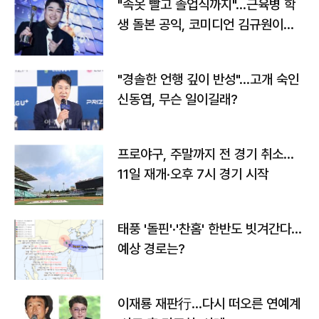
"속옷 빨고 졸업식까지"…근육병 학
생 돌본 공익, 코미디언 김규원이었
다
"경솔한 언행 깊이 반성"…고개 숙인
신동엽, 무슨 일이길래?
프로야구, 주말까지 전 경기 취소…
11일 재개·오후 7시 경기 시작
태풍 '돌핀'·'찬홈' 한반도 빗겨간다…
예상 경로는?
이재룡 재판行…다시 떠오른 연예계