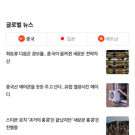
글로벌 뉴스
중국
일본
베트남
희토류 다음은 광모듈…중국이 움켜쥔 새로운 전략자
산
중국산 에어콘을 웃돈 주고 산다...유럽 열광시킨 메이
디
스티븐 로치 '과거의 홍콩'은 끝났지만 '새로운 홍콩'은
진행중