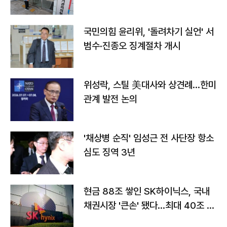
국민의힘 윤리위, '돌려차기 실언' 서
범수·진종오 징계절차 개시
위성락, 스틸 美대사와 상견례…한미
관계 발전 논의
'채상병 순직' 임성근 전 사단장 항소
심도 징역 3년
현금 88조 쌓인 SK하이닉스, 국내
채권시장 '큰손' 됐다…최대 40조 투
자