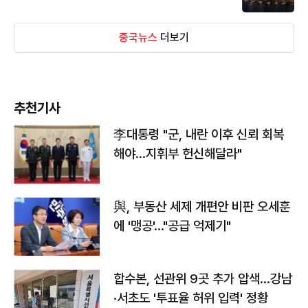
중국뉴스
더보기
추천기사
李대통령 "군, 내란 이후 신뢰 회복
해야…지휘부 헌신해달라"
與, 부동산 세제 개편안 비판 오세훈
에 '맹공'…"공급 억제기"
합수본, 선관위 9곳 추가 압색…강남
·서초도 '투표율 허위 입력' 정황