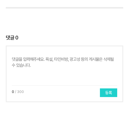
댓글
0
0
/ 300
등록