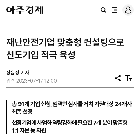
로
아
그
검
전
주
인
색
체
경
메
제
뉴
재난안전기업 맞춤형 컨설팅으로
선도기업 적극 육성
장윤정 기자
공
텍
입력 2023-07-17 12:00
유
스
트
크
기
총 91개 기업 신청, 엄격한 심사를 거쳐 지원대상 24개사
최종 선정
선정기업에 사업화 역량강화에 필요한 7개 분야 맞춤형
1:1 자문 등 지원