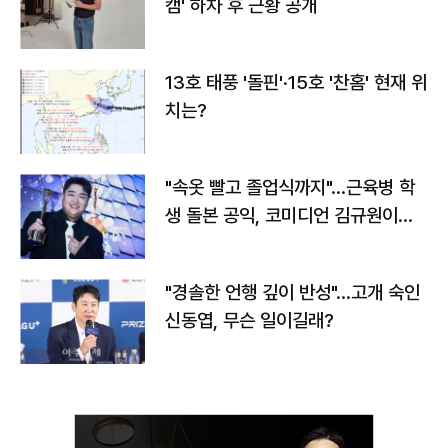
캠' 하차 후 근황 공개
13호 태풍 '돌핀'·15호 '찬홈' 현재 위
치는?
"속옷 빨고 졸업식까지"…근육병 학
생 돌본 공익, 코미디언 김규원이었
다
"경솔한 언행 깊이 반성"…고개 숙인
신동엽, 무슨 일이길래?