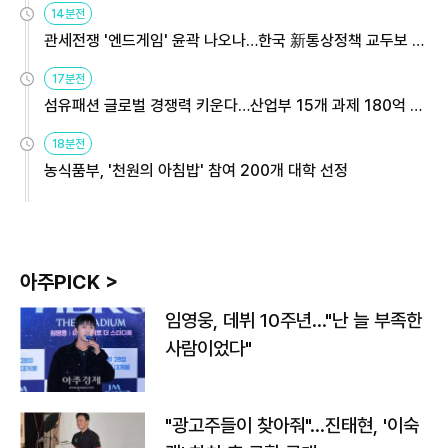
14분전
관세전쟁 '엔드게임' 윤곽 나오나…한국 新통상정책 교두보 활
용해야
17분전
섬유패션 글로벌 경쟁력 키운다…산업부 15개 과제 180억 지
원
18분전
농식품부, '천원의 아침밥' 참여 200개 대학 선정
아주PICK >
임영웅, 데뷔 10주년…"난 늘 부족한
사람이었다"
"광고주들이 찾아줘"…진태현, '이숙