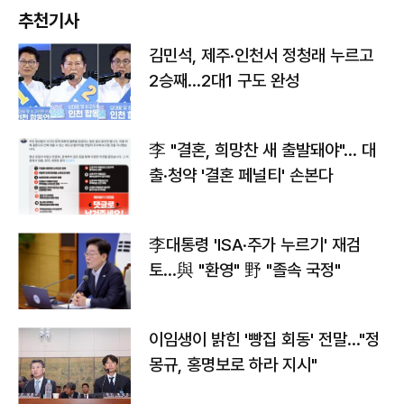
추천기사
김민석, 제주·인천서 정청래 누르고
2승째…2대1 구도 완성
李 "결혼, 희망찬 새 출발돼야"… 대
출·청약 '결혼 페널티' 손본다
李대통령 'ISA·주가 누르기' 재검
토…與 "환영" 野 "졸속 국정"
이임생이 밝힌 '빵집 회동' 전말…"정
몽규, 홍명보로 하라 지시"