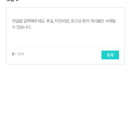
0
/ 300
등록