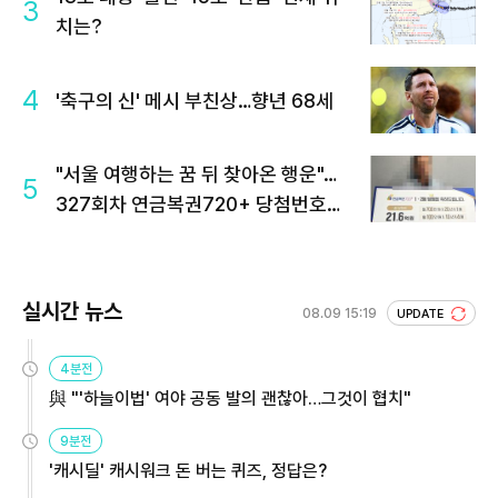
3
치는?
4
'축구의 신' 메시 부친상…향년 68세
"서울 여행하는 꿈 뒤 찾아온 행운"…
5
327회차 연금복권720+ 당첨번호조
회 주목
실시간 뉴스
08.09 15:19
UPDATE
4분전
與 "'하늘이법' 여야 공동 발의 괜찮아…그것이 협치"
9분전
'캐시딜' 캐시워크 돈 버는 퀴즈, 정답은?