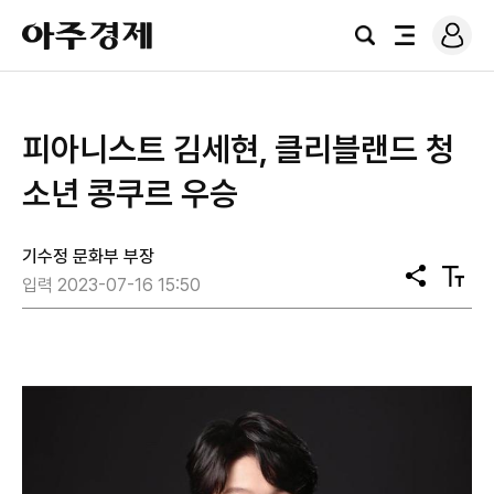
로
아
그
검
전
주
인
색
체
경
메
제
뉴
​피아니스트 김세현, 클리블랜드 청
소년 콩쿠르 우승
기수정 문화부 부장
공
텍
입력 2023-07-16 15:50
유
스
트
크
기