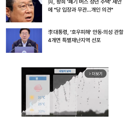
與, 황희 '폐기 버스 청년 주택' 제안
에 "당 입장과 무관…개인 의견"
李대통령, '호우피해' 안동·의성 관할
4개면 특별재난지역 선포
더보기
arrow_forward_ios