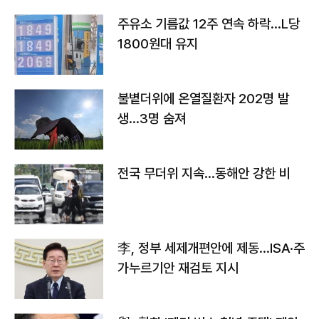
주유소 기름값 12주 연속 하락…L당
1800원대 유지
불볕더위에 온열질환자 202명 발
생…3명 숨져
전국 무더위 지속…동해안 강한 비
李, 정부 세제개편안에 제동…ISA·주
가누르기안 재검토 지시