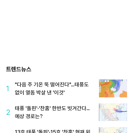
트렌드뉴스
"다음 주 기온 뚝 떨어진다"…태풍도
1
없이 열돔 박살 낸 '이것'
태풍 '돌핀'·'찬홈' 한반도 빗겨간다…
2
예상 경로는?
13호 태풍 '돌핀'·15호 '찬홈' 현재 위