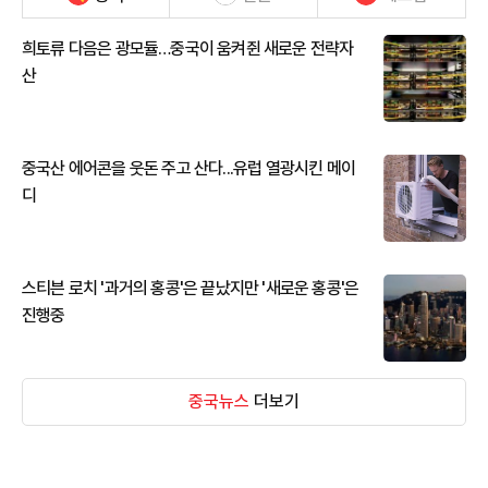
희토류 다음은 광모듈…중국이 움켜쥔 새로운 전략자
산
중국산 에어콘을 웃돈 주고 산다...유럽 열광시킨 메이
디
스티븐 로치 '과거의 홍콩'은 끝났지만 '새로운 홍콩'은
진행중
중국뉴스
더보기