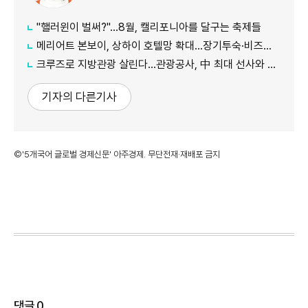
"핼러윈이 벌써?"…8월, 캘리포니아를 달구는 축제들
메리어트 본보이, 상하이 호텔망 확대…장기투숙·비즈니스 수요 공략
크루즈로 지방관광 살린다…관광공사, 中 최대 선사와 맞손
기자의 다른기사
©'5개국어 글로벌 경제신문' 아주경제. 무단전재·재배포 금지
댓글
0