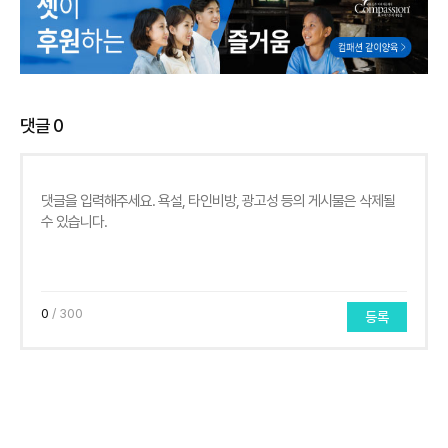
댓글
0
0
/ 300
등록