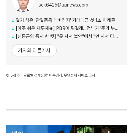
sdk6425@ajunews.com
열기 식은 '단일종목 레버리지' 거래대금 첫 1조 아래로
[아주 쉬운 재무제표] PBR이 뭐길래…정부가 '주가 누르기'에 칼 빼든 이유
[신동근의 증시 한 컷] "못 사서 불안"에서 "안 사서 다행"으로…증시 덮친 '조모'
기자의 다른기사
©'5개국어 글로벌 경제신문' 아주경제. 무단전재·재배포 금지