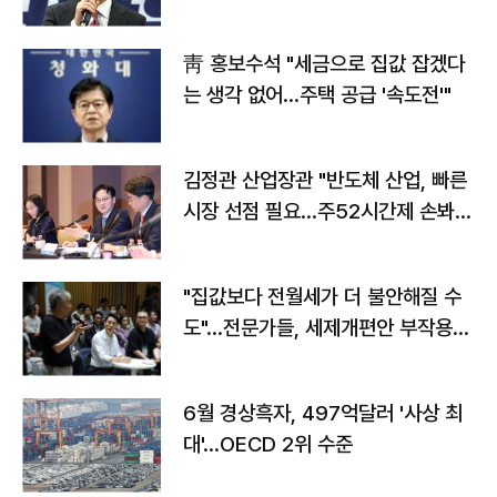
靑 홍보수석 "세금으로 집값 잡겠다
는 생각 없어…주택 공급 '속도전'"
김정관 산업장관 "반도체 산업, 빠른
시장 선점 필요…주52시간제 손봐
야"
"집값보다 전월세가 더 불안해질 수
도"…전문가들, 세제개편안 부작용
우려
6월 경상흑자, 497억달러 '사상 최
대'…OECD 2위 수준