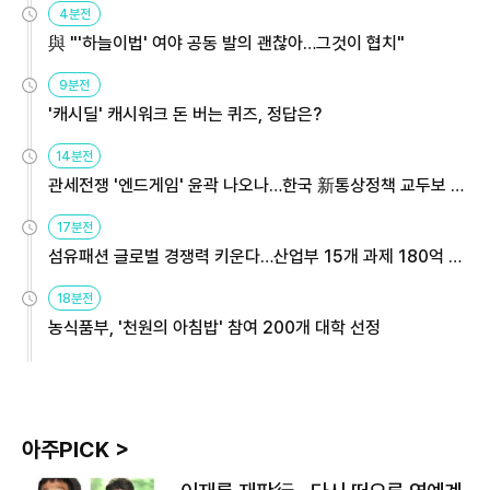
4분전
與 "'하늘이법' 여야 공동 발의 괜찮아…그것이 협치"
9분전
'캐시딜' 캐시워크 돈 버는 퀴즈, 정답은?
14분전
관세전쟁 '엔드게임' 윤곽 나오나…한국 新통상정책 교두보 활
용해야
17분전
섬유패션 글로벌 경쟁력 키운다…산업부 15개 과제 180억 지
원
18분전
농식품부, '천원의 아침밥' 참여 200개 대학 선정
아주PICK >