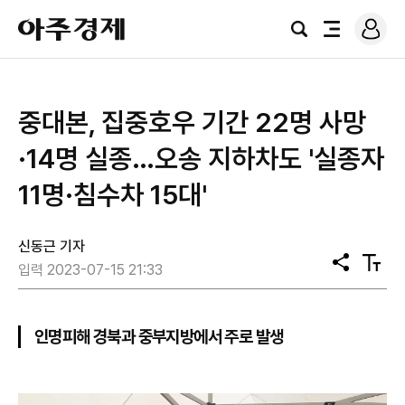
로
아
그
검
전
주
인
색
체
경
메
제
뉴
​중대본, 집중호우 기간 22명 사망
·14명 실종…오송 지하차도 '실종자
11명·침수차 15대'
신동근 기자
공
텍
입력 2023-07-15 21:33
유
스
트
크
기
인명피해 경북과 중부지방에서 주로 발생