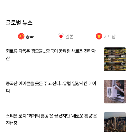
글로벌 뉴스
중국
일본
베트남
희토류 다음은 광모듈…중국이 움켜쥔 새로운 전략자
산
중국산 에어콘을 웃돈 주고 산다...유럽 열광시킨 메이
디
스티븐 로치 '과거의 홍콩'은 끝났지만 '새로운 홍콩'은
진행중