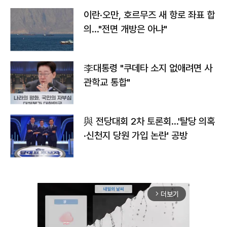
이란·오만, 호르무즈 새 항로 좌표 합
의…"전면 개방은 아냐"
李대통령 "쿠데타 소지 없애려면 사
관학교 통합"
與 전당대회 2차 토론회…'탈당 의혹
·신천지 당원 가입 논란' 공방
더보기
arrow_forward_ios