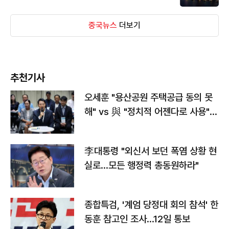
중국뉴스
더보기
추천기사
오세훈 "용산공원 주택공급 동의 못
해" vs 與 "정치적 어젠다로 사용"
맞불
李대통령 "외신서 보던 폭염 상황 현
실로…모든 행정력 총동원하라"
종합특검, '계엄 당정대 회의 참석' 한
동훈 참고인 조사...12일 통보