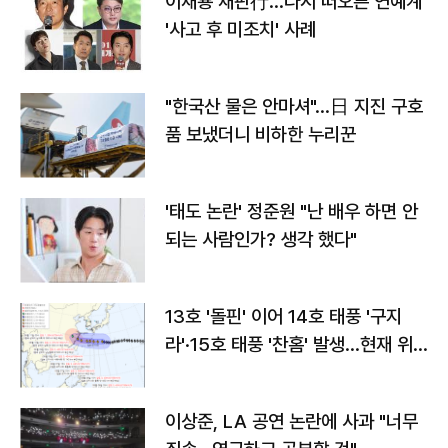
이재룡 재판行…다시 떠오른 연예계
'사고 후 미조치' 사례
"한국산 물은 안마셔"…日 지진 구호
품 보냈더니 비하한 누리꾼
'태도 논란' 정준원 "난 배우 하면 안
되는 사람인가? 생각 했다"
13호 '돌핀' 이어 14호 태풍 '구지
라'·15호 태풍 '찬홈' 발생…현재 위
치와 이동경로는?
이상준, LA 공연 논란에 사과 "너무