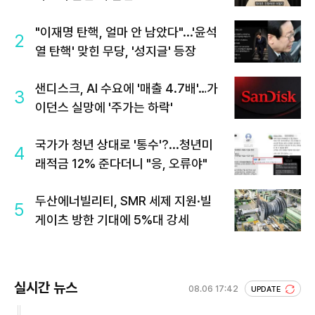
"이재명 탄핵, 얼마 안 남았다"...'윤석
2
열 탄핵' 맞힌 무당, '성지글' 등장
샌디스크, AI 수요에 '매출 4.7배'…가
3
이던스 실망에 '주가는 하락'
국가가 청년 상대로 '통수'?...청년미
4
래적금 12% 준다더니 "응, 오류야"
두산에너빌리티, SMR 세제 지원·빌
5
게이츠 방한 기대에 5%대 강세
실시간 뉴스
08.06 17:42
UPDATE