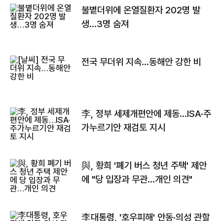
불볕더위에 온열질환자 202명 발
생…3명 숨져
전국 무더위 지속…동해안 강한 비
李, 정부 세제개편안에 제동…ISA·주
가누르기안 재검토 지시
與, 황희 '폐기 버스 청년 주택' 제안
에 "당 입장과 무관…개인 의견"
李대통령, '호우피해' 안동·의성 관할