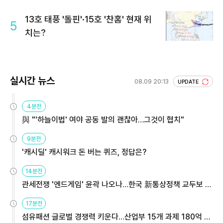
13호 태풍 '돌핀'·15호 '찬홈' 현재 위
5
치는?
실시간 뉴스
08.09 20:13
UPDATE
4분전
與 "'하늘이법' 여야 공동 발의 괜찮아…그것이 협치"
9분전
'캐시딜' 캐시워크 돈 버는 퀴즈, 정답은?
14분전
관세전쟁 '엔드게임' 윤곽 나오나…한국 新통상정책 교두보 활
용해야
17분전
섬유패션 글로벌 경쟁력 키운다…산업부 15개 과제 180억 지