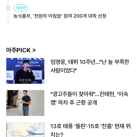
원
18분전
농식품부, '천원의 아침밥' 참여 200개 대학 선정
아주PICK >
임영웅, 데뷔 10주년…"난 늘 부족한
사람이었다"
"광고주들이 찾아줘"…진태현, '이숙
캠' 하차 후 근황 공개
13호 태풍 '돌핀'·15호 '찬홈' 현재 위
치는?