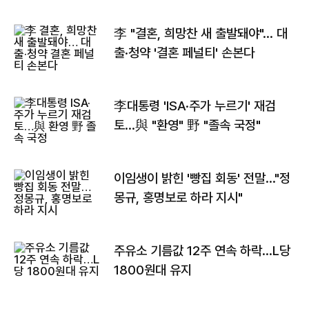
李 "결혼, 희망찬 새 출발돼야"… 대
출·청약 '결혼 페널티' 손본다
李대통령 'ISA·주가 누르기' 재검
토…與 "환영" 野 "졸속 국정"
이임생이 밝힌 '빵집 회동' 전말…"정
몽규, 홍명보로 하라 지시"
주유소 기름값 12주 연속 하락…L당
1800원대 유지