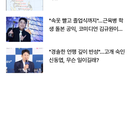
"속옷 빨고 졸업식까지"…근육병 학
생 돌본 공익, 코미디언 김규원이었
다
"경솔한 언행 깊이 반성"…고개 숙인
신동엽, 무슨 일이길래?