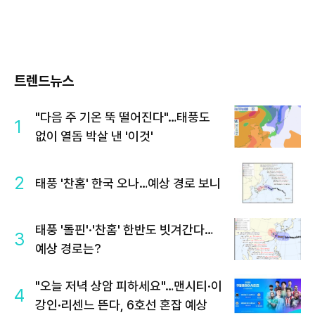
트렌드뉴스
"다음 주 기온 뚝 떨어진다"…태풍도
1
없이 열돔 박살 낸 '이것'
2
태풍 '찬홈' 한국 오나…예상 경로 보니
태풍 '돌핀'·'찬홈' 한반도 빗겨간다…
3
예상 경로는?
"오늘 저녁 상암 피하세요"…맨시티·이
4
강인·리센느 뜬다, 6호선 혼잡 예상