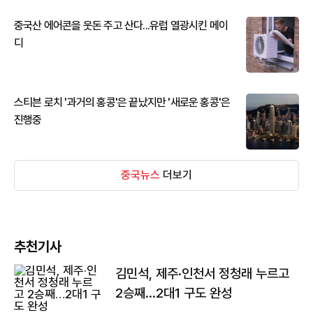
중국산 에어콘을 웃돈 주고 산다...유럽 열광시킨 메이
디
스티븐 로치 '과거의 홍콩'은 끝났지만 '새로운 홍콩'은
진행중
중국뉴스
더보기
추천기사
김민석, 제주·인천서 정청래 누르고
2승째…2대1 구도 완성