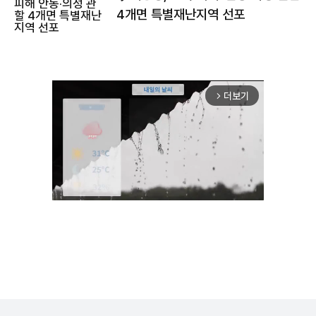
4개면 특별재난지역 선포
더보기
arrow_forward_ios
Unmute