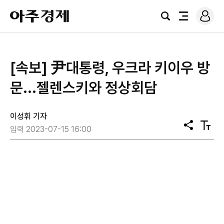
로
아
그
검
전
주
인
색
체
경
메
제
뉴
[속보] 尹대통령, 우크라 키이우 방
문...젤렌스키와 정상회담
이성휘 기자
공
텍
입력 2023-07-15 16:00
유
스
트
크
기