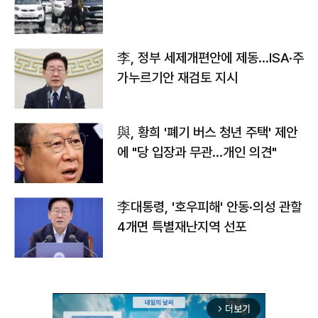
李, 정부 세제개편안에 제동…ISA·주
가누르기안 재검토 지시
與, 황희 '폐기 버스 청년 주택' 제안
에 "당 입장과 무관…개인 의견"
李대통령, '호우피해' 안동·의성 관할
4개면 특별재난지역 선포
더보기
arrow_forward_ios