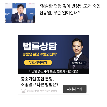
"경솔한 언행 깊이 반성"…고개 숙인
신동엽, 무슨 일이길래?