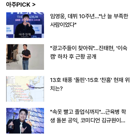
아주PICK >
임영웅, 데뷔 10주년…"난 늘 부족한
사람이었다"
"광고주들이 찾아줘"…진태현, '이숙
캠' 하차 후 근황 공개
13호 태풍 '돌핀'·15호 '찬홈' 현재 위
치는?
"속옷 빨고 졸업식까지"…근육병 학
생 돌본 공익, 코미디언 김규원이었
다