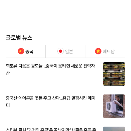
글로벌 뉴스
중국
일본
베트남
희토류 다음은 광모듈…중국이 움켜쥔 새로운 전략자
산
중국산 에어콘을 웃돈 주고 산다...유럽 열광시킨 메이
디
스티븐 로치 '과거의 홍콩'은 끝났지만 '새로운 홍콩'은