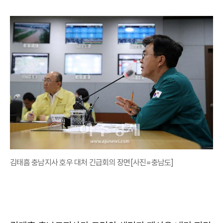
김태흠 충남지사 호우 대처 긴급회의 장면[사진=충남도]