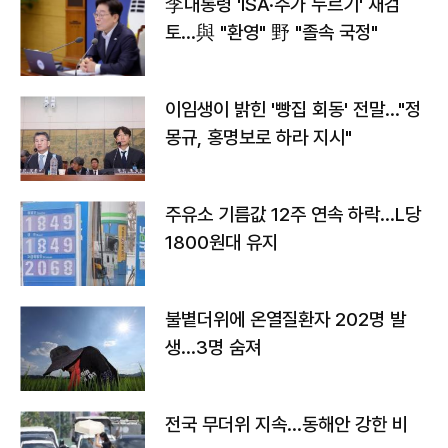
李대통령 'ISA·주가 누르기' 재검
토…與 "환영" 野 "졸속 국정"
이임생이 밝힌 '빵집 회동' 전말…"정
몽규, 홍명보로 하라 지시"
주유소 기름값 12주 연속 하락…L당
1800원대 유지
불볕더위에 온열질환자 202명 발
생…3명 숨져
전국 무더위 지속…동해안 강한 비