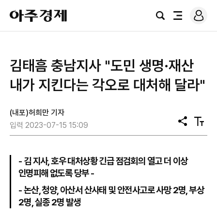
로
아
그
검
전
주
인
색
체
경
메
제
뉴
김태흠 충남지사 "도민 생명·재산
내가 지킨다는 각오로 대처해 달라"
(내포)허희만 기자
공
텍
입력 2023-07-15 15:09
유
스
트
크
기
- 김 지사, 호우 대처상황 긴급 점검회의 열고 더 이상
인명피해 없도록 당부 -
- 논산, 청양, 아산서 산사태 및 안전사고로 사망 2명, 부상
2명, 실종 2명 발생