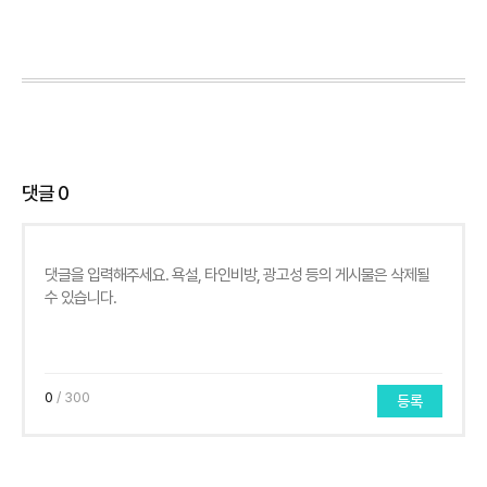
댓글
0
0
/ 300
등록