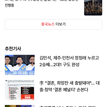
진행중
중국뉴스
더보기
추천기사
김민석, 제주·인천서 정청래 누르고
2승째…2대1 구도 완성
李 "결혼, 희망찬 새 출발돼야"… 대
출·청약 '결혼 페널티' 손본다