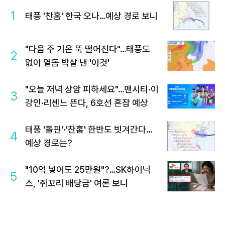
1
태풍 '찬홈' 한국 오나…예상 경로 보니
"다음 주 기온 뚝 떨어진다"…태풍도
2
없이 열돔 박살 낸 '이것'
"오늘 저녁 상암 피하세요"…맨시티·이
3
강인·리센느 뜬다, 6호선 혼잡 예상
태풍 '돌핀'·'찬홈' 한반도 빗겨간다…
4
예상 경로는?
"10억 넣어도 25만원"?…SK하이닉
5
스, '쥐꼬리 배당금' 여론 보니