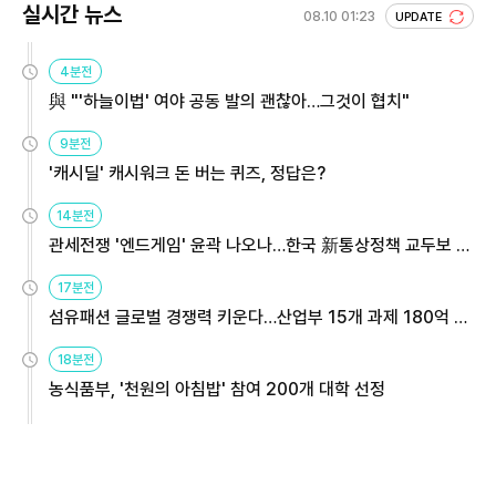
실시간 뉴스
08.10 01:23
UPDATE
4분전
與 "'하늘이법' 여야 공동 발의 괜찮아…그것이 협치"
9분전
'캐시딜' 캐시워크 돈 버는 퀴즈, 정답은?
14분전
관세전쟁 '엔드게임' 윤곽 나오나…한국 新통상정책 교두보 활
용해야
17분전
섬유패션 글로벌 경쟁력 키운다…산업부 15개 과제 180억 지
원
18분전
농식품부, '천원의 아침밥' 참여 200개 대학 선정