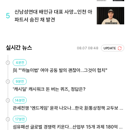
신남성연대 배인규 대표 사망…인천 아
5
파트서 숨진 채 발견
실시간 뉴스
08.07 08:48
UPDATE
4분전
與 "'하늘이법' 여야 공동 발의 괜찮아…그것이 협치"
9분전
'캐시딜' 캐시워크 돈 버는 퀴즈, 정답은?
14분전
관세전쟁 '엔드게임' 윤곽 나오나…한국 新통상정책 교두보 활
용해야
17분전
섬유패션 글로벌 경쟁력 키운다…산업부 15개 과제 180억 지