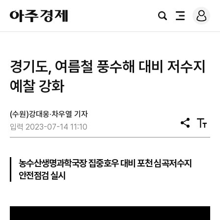
로
아
그
검
전
주
인
색
체
경
메
제
뉴
경기도, 여름철 풍수해 대비 저수지
예찰 강화
(수원)강대웅·차우열 기자
공
텍
입력 2023-07-14 11:10
유
스
트
크
기
농수산생명과학국장 집중호우 대비 포천 심곡저수지
안전점검 실시