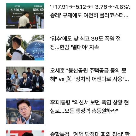
'+17.91→-5.12→+3.76→-4.8%'…'
종레' 규제에도 여전히 롤러코스터
타는 코스피
'입추'에도 낮 최고 39도 폭염 절
정…한밤 '열대야' 지속
오세훈 "용산공원 주택공급 동의 못
해" vs 與 "정치적 어젠다로 사용"
맞불
李대통령 "외신서 보던 폭염 상황 현
실로…모든 행정력 총동원하라"
종합특검, '계엄 당정대 회의 참석' 한