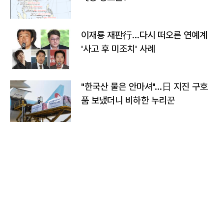
이재룡 재판行…다시 떠오른 연예계
'사고 후 미조치' 사례
"한국산 물은 안마셔"…日 지진 구호
품 보냈더니 비하한 누리꾼