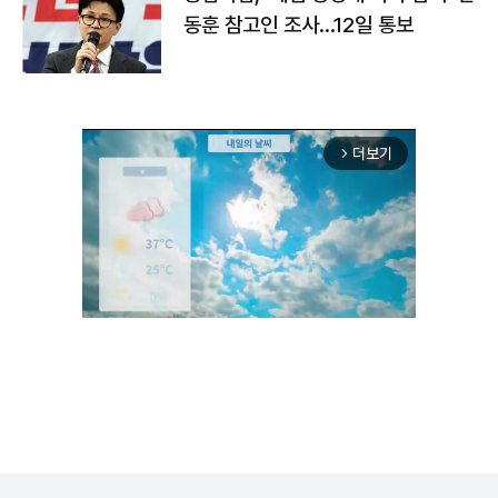
동훈 참고인 조사...12일 통보
더보기
arrow_forward_ios
Unmute