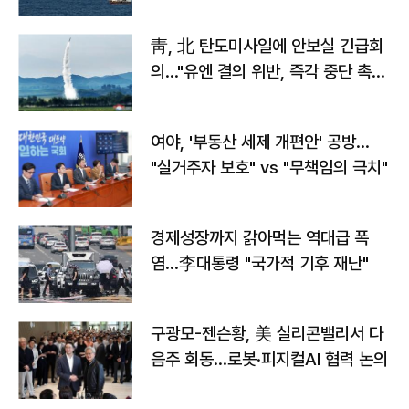
靑, 北 탄도미사일에 안보실 긴급회
의…"유엔 결의 위반, 즉각 중단 촉
구"
여야, '부동산 세제 개편안' 공방…
"실거주자 보호" vs "무책임의 극치"
경제성장까지 갉아먹는 역대급 폭
염…李대통령 "국가적 기후 재난"
구광모-젠슨황, 美 실리콘밸리서 다
음주 회동…로봇·피지컬AI 협력 논의