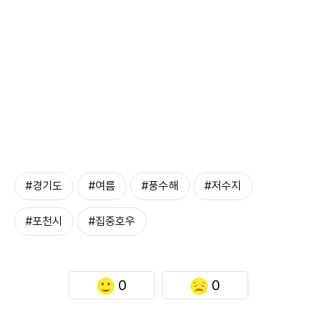
#경기도
#여름
#풍수해
#저수지
#포천시
#집중호우
0
0