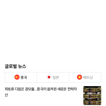
글로벌 뉴스
중국
일본
베트남
희토류 다음은 광모듈…중국이 움켜쥔 새로운 전략자
산