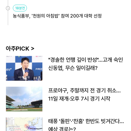
원
18분전
농식품부, '천원의 아침밥' 참여 200개 대학 선정
아주PICK >
"경솔한 언행 깊이 반성"…고개 숙인
신동엽, 무슨 일이길래?
프로야구, 주말까지 전 경기 취소…
11일 재개·오후 7시 경기 시작
태풍 '돌핀'·'찬홈' 한반도 빗겨간다…
예상 경로는?