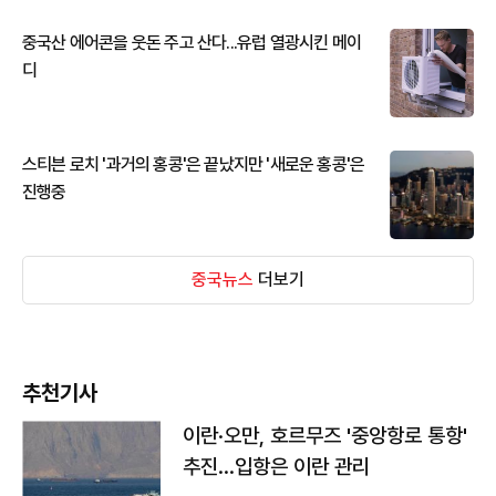
중국산 에어콘을 웃돈 주고 산다...유럽 열광시킨 메이
디
스티븐 로치 '과거의 홍콩'은 끝났지만 '새로운 홍콩'은
진행중
중국뉴스
더보기
추천기사
이란·오만, 호르무즈 '중앙항로 통항'
추진…입항은 이란 관리