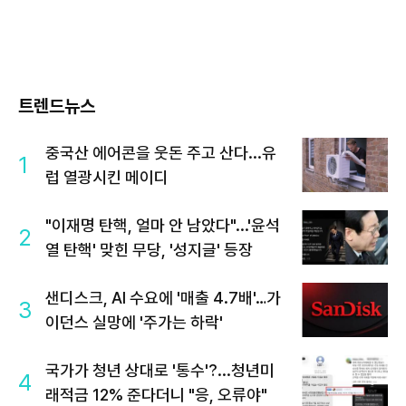
트렌드뉴스
중국산 에어콘을 웃돈 주고 산다...유
1
럽 열광시킨 메이디
"이재명 탄핵, 얼마 안 남았다"...'윤석
2
열 탄핵' 맞힌 무당, '성지글' 등장
샌디스크, AI 수요에 '매출 4.7배'…가
3
이던스 실망에 '주가는 하락'
국가가 청년 상대로 '통수'?...청년미
4
래적금 12% 준다더니 "응, 오류야"