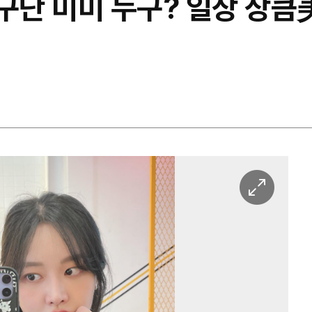
구단 미미 누구? 일상 상큼
이
미
지
확
대