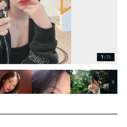
1
/
13