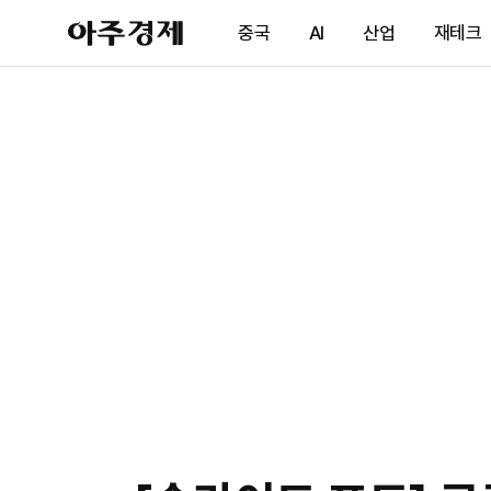
아
중국
AI
산업
재테크
주
경
제