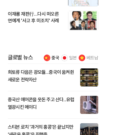
이재룡 재판行…다시 떠오른
연예계 '사고 후 미조치' 사례
글로벌 뉴스
중국
일본
베트남
희토류 다음은 광모듈…중국이 움켜쥔
새로운 전략자산
중국산 에어콘을 웃돈 주고 산다...유럽
열광시킨 메이디
스티븐 로치 '과거의 홍콩'은 끝났지만
'새로운 홍콩'은 진행중