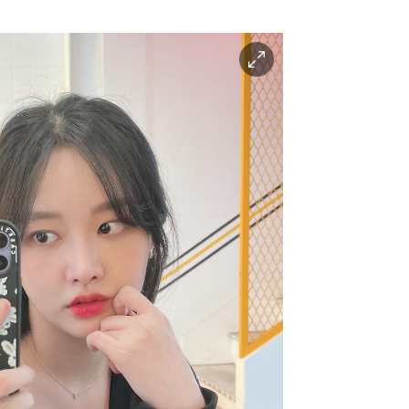
이
미
지
확
대