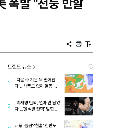
美 폭발 "천둥 반할
공
프
텍
유
린
스
트
트
크
기
트렌드 뉴스
"다음 주 기온 뚝 떨어진
1
다"…태풍도 없이 열돔 박
살 낸 '이것'
"이재명 탄핵, 얼마 안 남았
2
다"...'윤석열 탄핵' 맞힌 무
당, '성지글' 등장
태풍 '돌핀'·'찬홈' 한반도