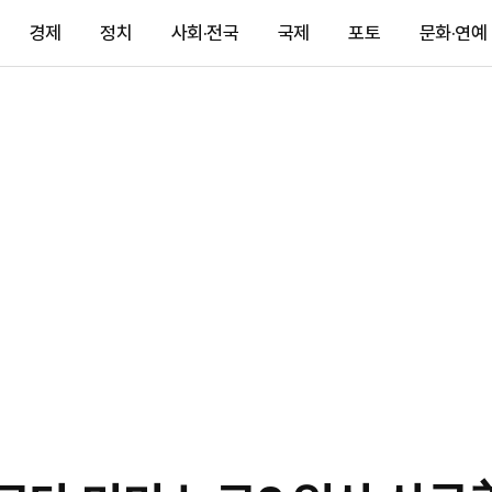
경제
정치
사회·전국
국제
포토
문화·연예