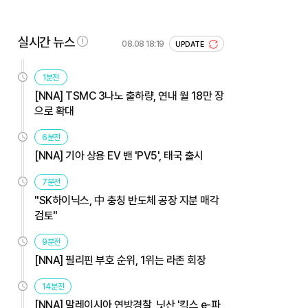
실시간 뉴스
08.08 18:19
UPDATE
1분전
[NNA] TSMC 3나노 출하량, 연내 월 18만 장
으로 확대
6분전
[NNA] 기아 상용 EV 밴 'PV5', 태국 출시
7분전
"SK하이닉스, 中 충칭 반도체 공장 지분 매각
검토"
9분전
[NNA] 필리핀 부호 순위, 1위는 라존 회장
14분전
[NNA] 말레이시아 연방경찰, 닛산 '킥스 e-파