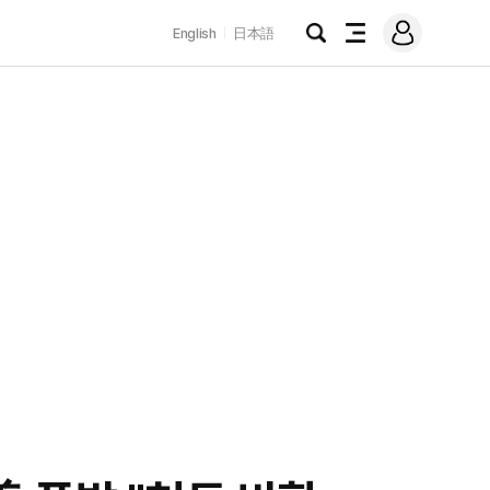
로
English
日本語
그
검
전
인
색
체
메
뉴