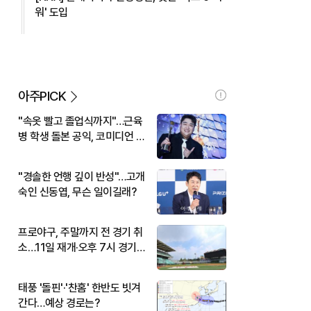
워' 도입
아주PICK
"속옷 빨고 졸업식까지"…근육
병 학생 돌본 공익, 코미디언 김
규원이었다
"경솔한 언행 깊이 반성"…고개
숙인 신동엽, 무슨 일이길래?
프로야구, 주말까지 전 경기 취
소…11일 재개·오후 7시 경기
시작
태풍 '돌핀'·'찬홈' 한반도 빗겨
간다…예상 경로는?