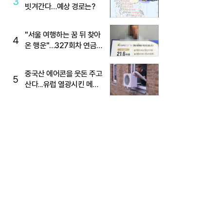
3
빗겨간다…예상 경로는?
"서울 여행하는 꿈 뒤 찾아
4
온 행운"…327회차 연금
복권720+ 당첨번호조회
주목
중국산 에어콘을 웃돈 주고
5
산다...유럽 열광시킨 메이
디