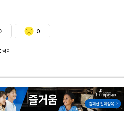
0
0
포 금지