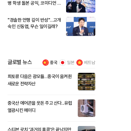
병 학생 돌본 공익, 코미디언 김
규원이었다
"경솔한 언행 깊이 반성"…고개
숙인 신동엽, 무슨 일이길래?
글로벌 뉴스
중국
일본
베트남
희토류 다음은 광모듈…중국이 움켜쥔
새로운 전략자산
중국산 에어콘을 웃돈 주고 산다...유럽
열광시킨 메이디
스티븐 로치 '과거의 홍콩'은 끝났지만