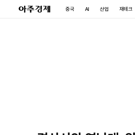
아
중국
AI
산업
재테크
주
경
제