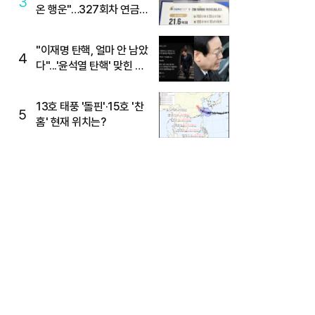
3
온 행운"…327회차 연금
복권720+ 당첨번호조회
주목
"이재명 탄핵, 얼마 안 남았
4
다"...'윤석열 탄핵' 맞힌 무
당, '성지글' 등장
13호 태풍 '돌핀'·15호 '찬
5
홈' 현재 위치는?