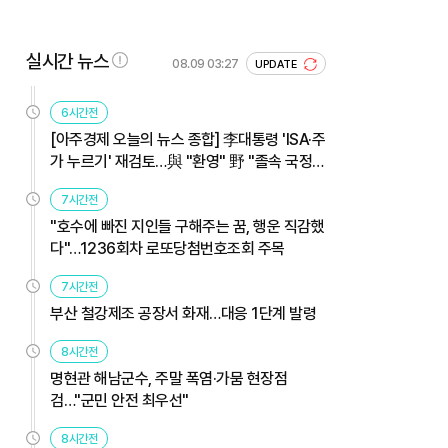
실시간 뉴스
08.09 03:27
UPDATE
6시간전
[아주경제 오늘의 뉴스 종합] 李대통령 'ISA·주
가 누르기' 재검토…與 "환영" 野 "졸속 국정"
外
7시간전
"호수에 빠진 지인들 구해주는 꿈, 행운 직감했
다"…1236회차 로또당첨번호조회 주목
7시간전
부산 철강제조 공장서 화재…대응 1단계 발령
8시간전
명현관 해남군수, 주말 폭염·가뭄 현장점
검…"군민 안전 최우선"
8시간전