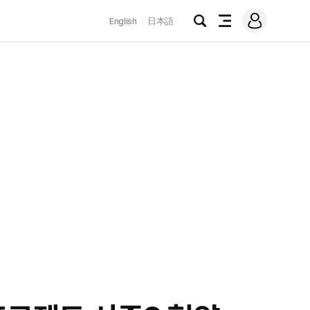
로
English
日本語
그
검
전
인
색
체
메
뉴