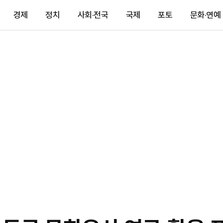
경제
정치
사회·전국
국제
포토
문화·연예