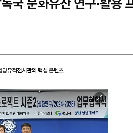
압독국 문화유산 연구·활용 
 임당유적전시관의 핵심 콘텐츠
이
미
지
확
대