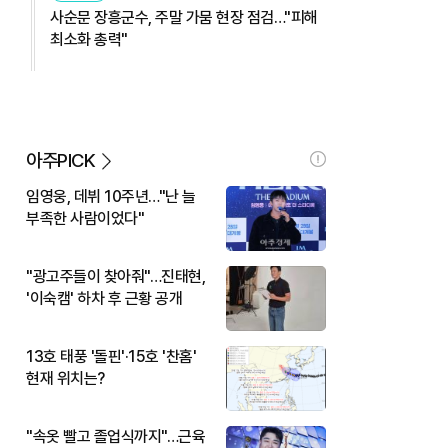
사순문 장흥군수, 주말 가뭄 현장 점검…"피해
최소화 총력"
아주PICK
임영웅, 데뷔 10주년…"난 늘
부족한 사람이었다"
"광고주들이 찾아줘"…진태현,
'이숙캠' 하차 후 근황 공개
13호 태풍 '돌핀'·15호 '찬홈'
현재 위치는?
"속옷 빨고 졸업식까지"…근육