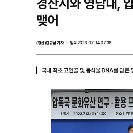
경산시와 영남대, 
맺어
(경산)김규남 기자
입력 2023-07-14 07:38
국내 최초 고인골 및 동식물 DNA를 담은