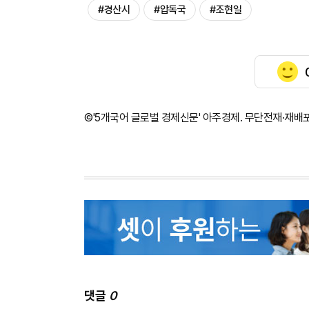
#경산시
#압독국
#조현일
©'5개국어 글로벌 경제신문' 아주경제. 무단전재·재배
댓글
0