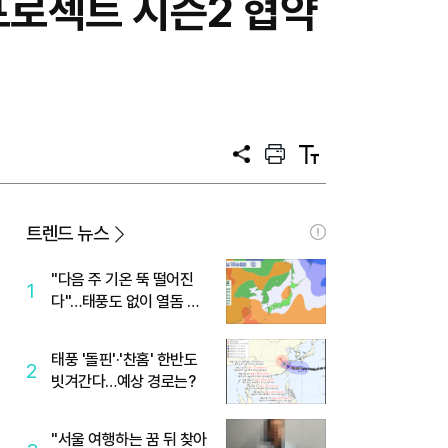
프로젝트 시즌2 협약
공
프
텍
유
린
스
트
트
크
기
트렌드 뉴스
"다음 주 기온 뚝 떨어진
1
다"…태풍도 없이 열돔 박
살 낸 '이것'
태풍 '돌핀'·'찬홈' 한반도
2
빗겨간다…예상 경로는?
"서울 여행하는 꿈 뒤 찾아