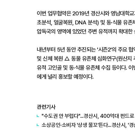
이번 업무협약은 2019년 경산시와 영남대학교
초분석, 얼굴복원, DNA 분석) 및 동·식물 
압독국의 영역에 있었던 주변 유적까지 확대한 
내년부터 5년 동안 추진되는 '시즌2'의 주요 협
및 신체 복원 △ 동물 유존체 심화연구(원산지 추
유적 고인골 및 동·식물 유존체 수집 등이다. 
에게 널리 홍보할 예정이다.
관련기사
"수도권 안 부럽다"…경산시, 400억대 펀드로
소상공인·소비자 '상생 물꼬'튼다…경산시, '