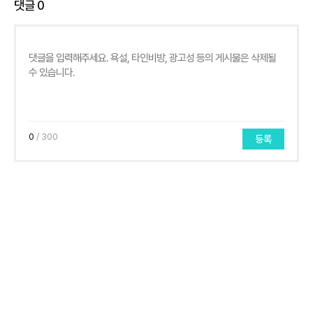
댓글
0
0
/ 300
등록