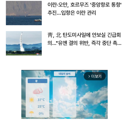
이란·오만, 호르무즈 '중앙항로 통항'
추진…입항은 이란 관리
靑, 北 탄도미사일에 안보실 긴급회
의…"유엔 결의 위반, 즉각 중단 촉
구"
더보기
arrow_forward_ios