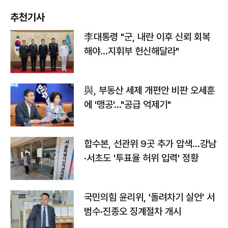
추천기사
李대통령 "군, 내란 이후 신뢰 회복
해야…지휘부 헌신해달라"
與, 부동산 세제 개편안 비판 오세훈
에 '맹공'…"공급 억제기"
합수본, 선관위 9곳 추가 압색…강남
·서초도 '투표율 허위 입력' 정황
국민의힘 윤리위, '돌려차기 실언' 서
범수·진종오 징계절차 개시