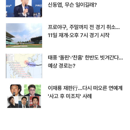
신동엽, 무슨 일이길래?
프로야구, 주말까지 전 경기 취소…
11일 재개·오후 7시 경기 시작
태풍 '돌핀'·'찬홈' 한반도 빗겨간다…
예상 경로는?
이재룡 재판行…다시 떠오른 연예계
'사고 후 미조치' 사례