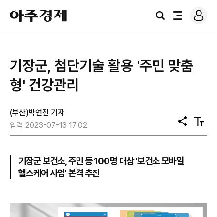
로
아
그
검
전
주
인
색
체
경
메
제
뉴
​기장군, 첨단기술 활용 '주민 맞춤
형' 건강관리
(부산)박연진 기자
공
텍
입력 2023-07-13 17:02
유
스
트
크
기
기장군 보건소, 주민 등 100명 대상 '보건소 모바일
헬스케어 사업' 본격 추진