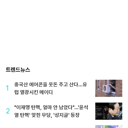
트렌드뉴스
중국산 에어콘을 웃돈 주고 산다...유
1
럽 열광시킨 메이디
"이재명 탄핵, 얼마 안 남았다"...'윤석
2
열 탄핵' 맞힌 무당, '성지글' 등장