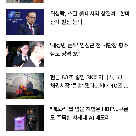
위성락, 스틸 美대사와 상견례…한미
관계 발전 논의
'채상병 순직' 임성근 전 사단장 항소
심도 징역 3년
현금 88조 쌓인 SK하이닉스, 국내
채권시장 '큰손' 됐다…최대 40조 투
자
"메모리 월 넘을 해법은 HBF"…구글
도 주목한 차세대 AI 메모리