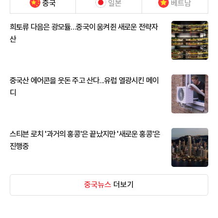
중국
일본
베트남
희토류 다음은 광모듈…중국이 움켜쥔 새로운 전략자
산
중국산 에어콘을 웃돈 주고 산다...유럽 열광시킨 메이
디
스티븐 로치 '과거의 홍콩'은 끝났지만 '새로운 홍콩'은
진행중
중국뉴스
더보기