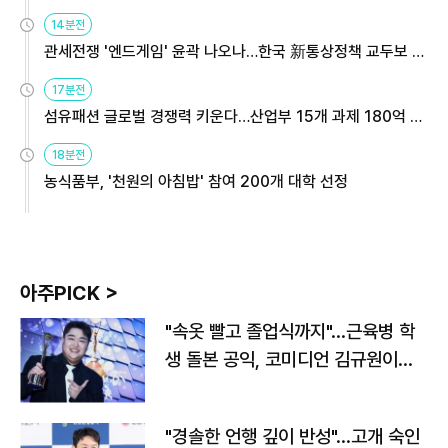
14분전
관세전쟁 '엔드게임' 윤곽 나오나…한국 新통상정책 교두보 활
용해야
17분전
섬유패션 글로벌 경쟁력 키운다…산업부 15개 과제 180억 지
원
18분전
농식품부, '천원의 아침밥' 참여 200개 대학 선정
아주PICK >
"속옷 빨고 졸업식까지"…근육병 학
생 돌본 공익, 코미디언 김규원이었
다
"경솔한 언행 깊이 반성"…고개 숙인