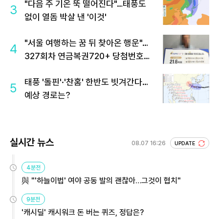
"다음 주 기온 뚝 떨어진다"…태풍도
3
없이 열돔 박살 낸 '이것'
"서울 여행하는 꿈 뒤 찾아온 행운"…
4
327회차 연금복권720+ 당첨번호조
회 주목
태풍 '돌핀'·'찬홈' 한반도 빗겨간다…
5
예상 경로는?
실시간 뉴스
08.07 16:26
UPDATE
4분전
與 "'하늘이법' 여야 공동 발의 괜찮아…그것이 협치"
9분전
'캐시딜' 캐시워크 돈 버는 퀴즈, 정답은?