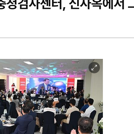
청검사센터, 신사옥에서 
이
미
지
확
대