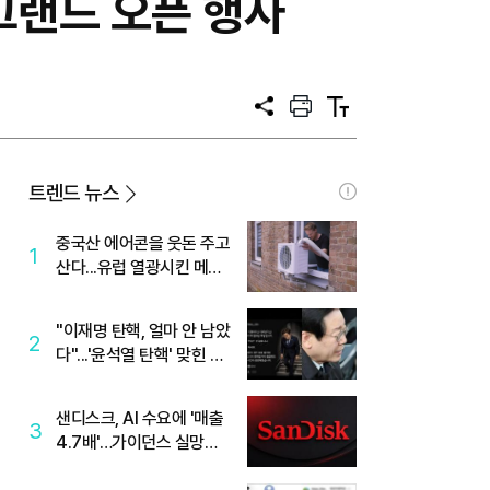
그랜드 오픈 행사
공
프
텍
유
린
스
트
트
크
기
트렌드 뉴스
중국산 에어콘을 웃돈 주고
1
산다...유럽 열광시킨 메이
디
"이재명 탄핵, 얼마 안 남았
2
다"...'윤석열 탄핵' 맞힌 무
당, '성지글' 등장
샌디스크, AI 수요에 '매출
3
4.7배'…가이던스 실망에
'주가는 하락'