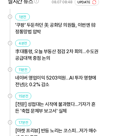
실시간 뉴스
08.07 08:48
UPDATE
1분전
'쿠팡' 두둔하던 美 공화당 의원들, 이번엔 韓
정통망법 압박
4분전
李대통령, 오늘 부동산 점검 2차 회의…수도권
공급대책 중점 논의
11분전
네이버 영업이익 5203억원…AI 투자 영향에
전년比 0.2% 감소
15분전
[전문] 성접대는 시작에 불과했다...기자가 흔
든 '축협 문체부 보고서' 실체
17분전
[마켓 프리뷰] 반등 노리는 코스피…저가 매수