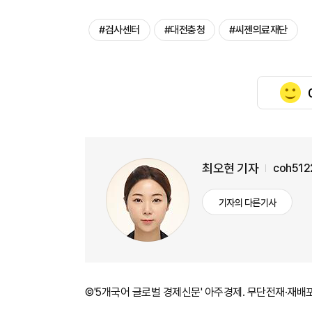
#검사센터
#대전충청
#씨젠의료재단
최오현 기자
coh512
기자의 다른기사
©'5개국어 글로벌 경제신문' 아주경제. 무단전재·재배