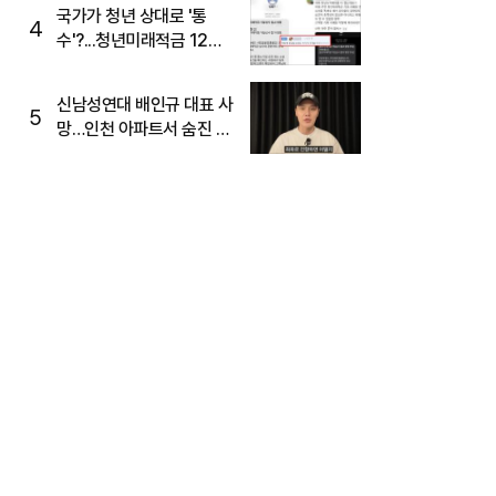
국가가 청년 상대로 '통
4
수'?...청년미래적금 12%
준다더니 "응, 오류야"
신남성연대 배인규 대표 사
5
망…인천 아파트서 숨진 채
발견