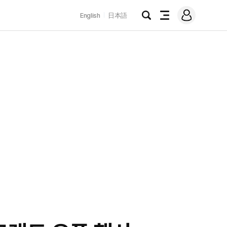
로
English
日本語
그
검
전
인
색
체
메
뉴