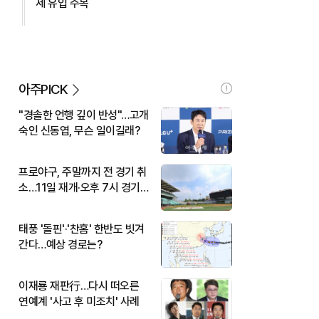
세 유입 주목
아주PICK
"경솔한 언행 깊이 반성"…고개
숙인 신동엽, 무슨 일이길래?
프로야구, 주말까지 전 경기 취
소…11일 재개·오후 7시 경기
시작
태풍 '돌핀'·'찬홈' 한반도 빗겨
간다…예상 경로는?
이재룡 재판行…다시 떠오른
연예계 '사고 후 미조치' 사례