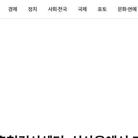
경제
정치
사회·전국
국제
포토
문화·연예