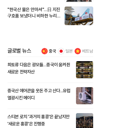
"한국산 물은 안마셔"…日 지진
구호품 보냈더니 비하한 누리
꾼
글로벌 뉴스
중국
일본
베트남
희토류 다음은 광모듈…중국이 움켜쥔
새로운 전략자산
중국산 에어콘을 웃돈 주고 산다...유럽
열광시킨 메이디
스티븐 로치 '과거의 홍콩'은 끝났지만
'새로운 홍콩'은 진행중