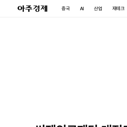
아
중국
AI
산업
재테크
주
경
제