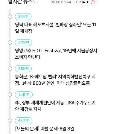
실시간 뉴스
08.08 05:44
UPDATE
39분전
영덕 대표 레포츠시설 '별파랑 집라인' 오는 11
일 재개장
47분전
영양고추 H.O.T Festival, 19년째 서울광장서
소비자 만난다
55분전
봉화군, 'K-베트남 밸리' 지역특화발전특구 지
정…한·베 800년 인연, 미래 성장동력으로
4시간전
李, 정부 세제개편안에 제동…ISA·주가누르기
안 재검토 지시
6시간전
[오늘의 운세] 띠별 운세-8월 8일