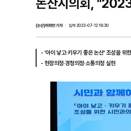
논산시의회, "202
(논산)허희만 기자
입력 2023-07-12 16:30
- '아이 낳고·키우기 좋은 논산' 조성을 위
- 현장의정·경청의정·소통의정 실현