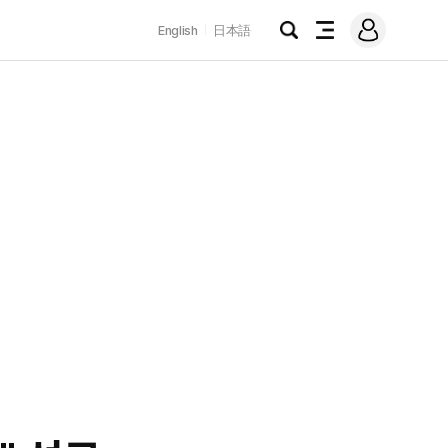
로
English
日本語
그
검
전
인
색
체
메
뉴