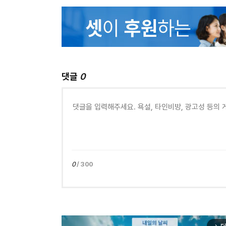
댓글
0
0
/ 300