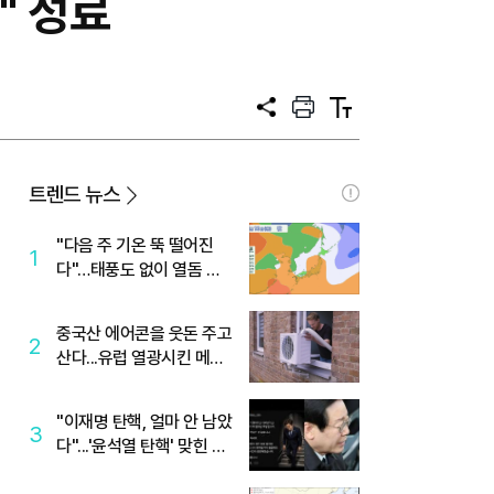
" 성료
공
프
텍
유
린
스
트
트
크
기
트렌드 뉴스
"다음 주 기온 뚝 떨어진
1
다"…태풍도 없이 열돔 박
살 낸 '이것'
중국산 에어콘을 웃돈 주고
2
산다...유럽 열광시킨 메이
디
"이재명 탄핵, 얼마 안 남았
3
다"...'윤석열 탄핵' 맞힌 무
당, '성지글' 등장