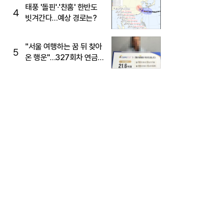
태풍 '돌핀'·'찬홈' 한반도
4
빗겨간다…예상 경로는?
"서울 여행하는 꿈 뒤 찾아
5
온 행운"…327회차 연금
복권720+ 당첨번호조회
주목