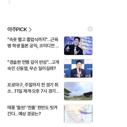
아주PICK
"속옷 빨고 졸업식까지"…근육
병 학생 돌본 공익, 코미디언 김
규원이었다
"경솔한 언행 깊이 반성"…고개
숙인 신동엽, 무슨 일이길래?
프로야구, 주말까지 전 경기 취
소…11일 재개·오후 7시 경기
시작
태풍 '돌핀'·'찬홈' 한반도 빗겨
간다…예상 경로는?