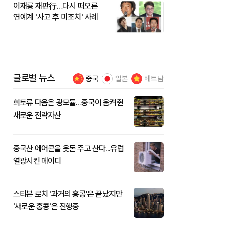
이재룡 재판行…다시 떠오른
연예계 '사고 후 미조치' 사례
글로벌 뉴스
중국
일본
베트남
희토류 다음은 광모듈…중국이 움켜쥔
새로운 전략자산
중국산 에어콘을 웃돈 주고 산다...유럽
열광시킨 메이디
스티븐 로치 '과거의 홍콩'은 끝났지만
'새로운 홍콩'은 진행중