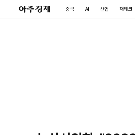
아
중국
AI
산업
재테크
주
경
제