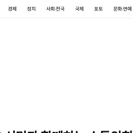
경제
정치
사회·전국
국제
포토
문화·연예