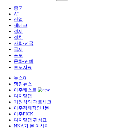
중국
AI
산업
재테크
경제
정치
사회·전국
국제
포토
문화·연예
보도자료
뉴스Q
랭킹뉴스
아주캐스트
디지털랩
기원상의 팩트체크
아주경제적인 1분
아주PICK
디지털랩 편성표
NNA가 본 아시아