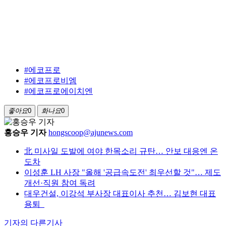
#에코프로
#에코프로비엠
#에코프로에이치엔
좋아요
0
화나요
0
홍승우 기자
hongscoop@ajunews.com
北 미사일 도발에 여야 한목소리 규탄… 안보 대응엔 온
도차
이성훈 LH 사장 "올해 '공급속도전' 최우선할 것"… 제도
개선·직원 참여 독려
대우건설, 이강석 부사장 대표이사 추천… 김보현 대표
용퇴
기자의 다른기사