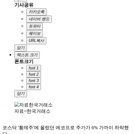
기사공유
카카오톡
네이버 밴드
트위터
웨이보
URL복사
닫기
텍스트 크기
폰트크기
font 1
font 2
font 3
font 4
닫기
자료=한국거래소
코스닥 '황제주'에 올랐던 에코프로 주가가 6% 가까이 하락했
다.