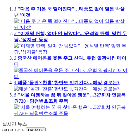
1
"다음 주 기온 뚝 떨어진다"…태풍도 없이 열돔 박살
낸 '이것'
2
"이재명 탄핵, 얼마 안 남았다"...'윤석열 탄핵' 맞힌 무
당, '성지글' 등장
3
중국산 에어콘을 웃돈 주고 산다...유럽 열광시킨 메이
디
4
태풍 '돌핀'·'찬홈' 한반도 빗겨간다…예상 경로는?
5
"서울 여행하는 꿈 뒤 찾아온 행운"…327회차 연금복
권720+ 당첨번호조회 주목
실시간 뉴스
08.08 13:18
UPDATE