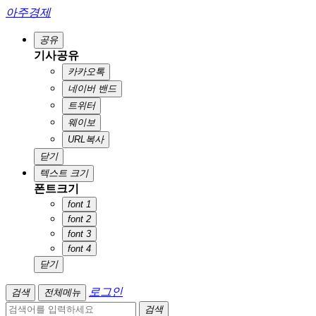
아주경제
공유
기사공유
카카오톡
네이버 밴드
트위터
웨이보
URL복사
닫기
텍스트 크기
폰트크기
font 1
font 2
font 3
font 4
닫기
로그인
검색
전체메뉴
검색