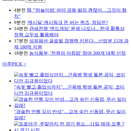
4분전
與 "'하늘이법' 여야 공동 발의 괜찮아…그것이 협
치"
9분전
'캐시딜' 캐시워크 돈 버는 퀴즈, 정답은?
14분전
관세전쟁 '엔드게임' 윤곽 나오나…한국 新통상
정책 교두보 활용해야
17분전
섬유패션 글로벌 경쟁력 키운다…산업부 15개 과
제 180억 지원
18분전
농식품부, '천원의 아침밥' 참여 200개 대학 선정
아주PICK >
"속옷 빨고 졸업식까지"…근육병 학생 돌본 공익, 코미
디언 김규원이었다
"경솔한 언행 깊이 반성"…고개 숙인 신동엽, 무슨 일이
길래?