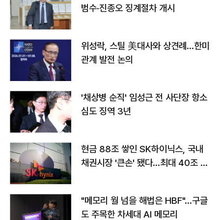
범수·진종오 징계절차 개시
위성락, 스틸 美대사와 상견례…한미
관계 발전 논의
'채상병 순직' 임성근 전 사단장 항소
심도 징역 3년
현금 88조 쌓인 SK하이닉스, 국내
채권시장 '큰손' 됐다…최대 40조 투
자
"메모리 월 넘을 해법은 HBF"…구글
도 주목한 차세대 AI 메모리