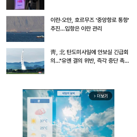
이란·오만, 호르무즈 '중앙항로 통항'
추진…입항은 이란 관리
靑, 北 탄도미사일에 안보실 긴급회
의…"유엔 결의 위반, 즉각 중단 촉
구"
더보기
arrow_forward_ios