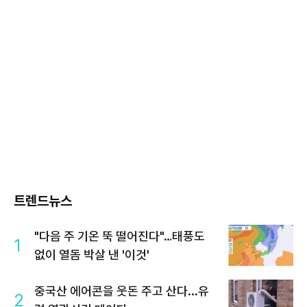
트렌드뉴스
"다음 주 기온 뚝 떨어진다"…태풍도
1
없이 열돔 박살 낸 '이것'
중국산 에어콘을 웃돈 주고 산다...유
2