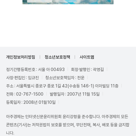
Unmute
개인정보처리방침
청소년보호정책
사이트맵
정기간행등록번호 : 서울 아 00493
회장·발행인 : 곽영길
사장·편집인 : 임규진
청소년보호책임자 : 전운
주소 : 서울특별시 종로구 종로 1길 42(수송동 146-1) 이마빌딩 11층
전화 : 02-767-1500
발행일자 : 2007년 11월 15일
등록일자 : 2008년 01월10일
아주경제는 인터넷신문윤리위원회 윤리강령을 준수합니다. 아주경제의 모든
콘텐츠(기사)는 저작권법의 보호를 받으며, 무단전재, 복사, 배포 등을 금지합
니다.