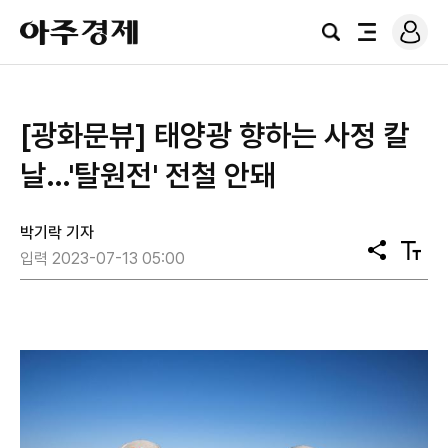
로
아
그
검
전
주
인
색
체
경
메
제
뉴
​[광화문뷰] 태양광 향하는 사정 칼
날…'탈원전' 전철 안돼
박기락 기자
공
텍
입력 2023-07-13 05:00
유
스
트
크
기