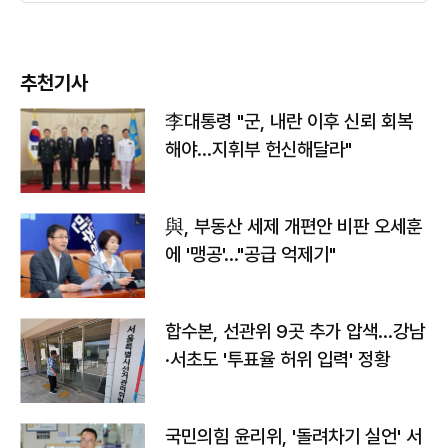
추천기사
李대통령 "군, 내란 이후 신뢰 회복
해야…지휘부 헌신해달라"
與, 부동산 세제 개편안 비판 오세훈
에 '맹공'…"공급 억제기"
합수본, 선관위 9곳 추가 압색…강남
·서초도 '투표율 허위 입력' 정황
국민의힘 윤리위, '돌려차기 실언' 서