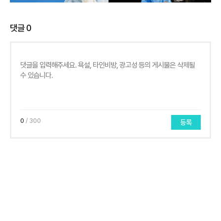
댓글
0
0
/ 300
등록