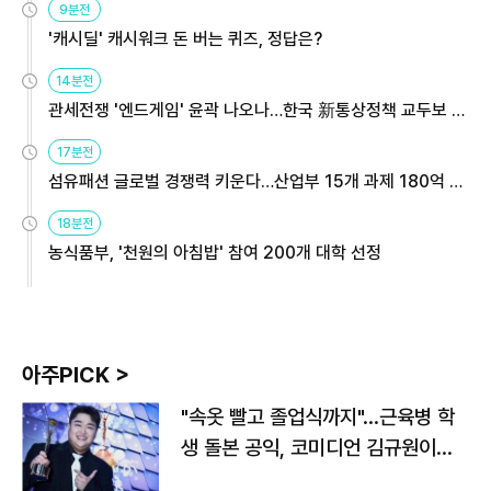
9분전
'캐시딜' 캐시워크 돈 버는 퀴즈, 정답은?
14분전
관세전쟁 '엔드게임' 윤곽 나오나…한국 新통상정책 교두보 활
용해야
17분전
섬유패션 글로벌 경쟁력 키운다…산업부 15개 과제 180억 지
원
18분전
농식품부, '천원의 아침밥' 참여 200개 대학 선정
아주PICK >
"속옷 빨고 졸업식까지"…근육병 학
생 돌본 공익, 코미디언 김규원이었
다