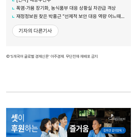
폭염·가뭄 장기화, 농식품부 대응 상황실 차관급 격상
재정정보원 찾은 박홍근 "선제적 보안 대응 역량 어느때보다 중요"
기자의 다른기사
©'5개국어 글로벌 경제신문' 아주경제. 무단전재·재배포 금지