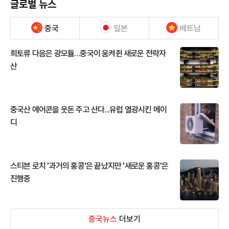
글로벌 뉴스
중국
일본
베트남
희토류 다음은 광모듈…중국이 움켜쥔 새로운 전략자
산
중국산 에어콘을 웃돈 주고 산다...유럽 열광시킨 메이
디
스티븐 로치 '과거의 홍콩'은 끝났지만 '새로운 홍콩'은
진행중
중국뉴스
더보기