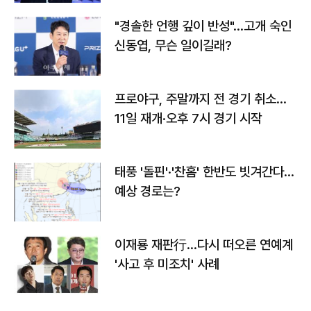
"경솔한 언행 깊이 반성"…고개 숙인
신동엽, 무슨 일이길래?
프로야구, 주말까지 전 경기 취소…
11일 재개·오후 7시 경기 시작
태풍 '돌핀'·'찬홈' 한반도 빗겨간다…
예상 경로는?
이재룡 재판行…다시 떠오른 연예계
'사고 후 미조치' 사례