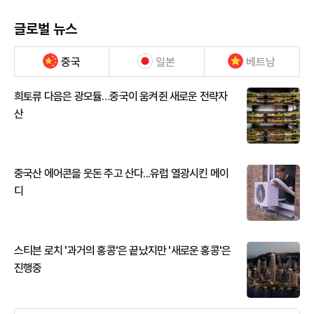
글로벌 뉴스
중국
일본
베트남
희토류 다음은 광모듈…중국이 움켜쥔 새로운 전략자
산
중국산 에어콘을 웃돈 주고 산다...유럽 열광시킨 메이
디
스티븐 로치 '과거의 홍콩'은 끝났지만 '새로운 홍콩'은
진행중