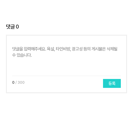
댓글
0
0
/ 300
등록