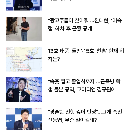
"광고주들이 찾아줘"…진태현, '이숙
캠' 하차 후 근황 공개
13호 태풍 '돌핀'·15호 '찬홈' 현재 위
치는?
"속옷 빨고 졸업식까지"…근육병 학
생 돌본 공익, 코미디언 김규원이었
다
"경솔한 언행 깊이 반성"…고개 숙인
신동엽, 무슨 일이길래?