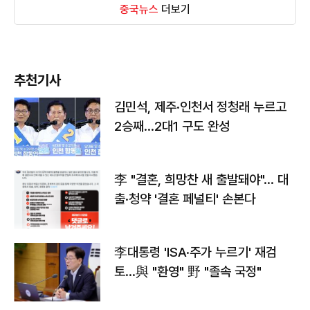
중국뉴스
더보기
추천기사
김민석, 제주·인천서 정청래 누르고
2승째…2대1 구도 완성
李 "결혼, 희망찬 새 출발돼야"… 대
출·청약 '결혼 페널티' 손본다
李대통령 'ISA·주가 누르기' 재검
토…與 "환영" 野 "졸속 국정"