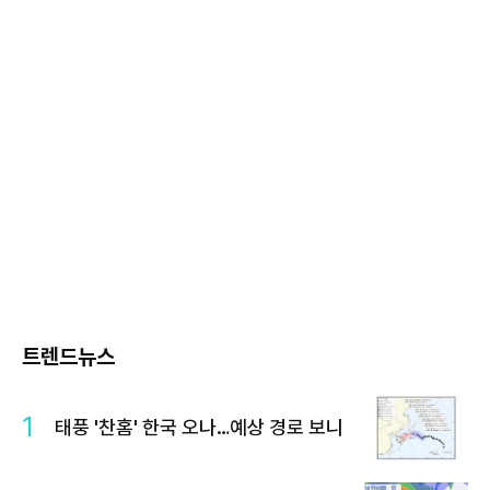
트렌드뉴스
1
태풍 '찬홈' 한국 오나…예상 경로 보니