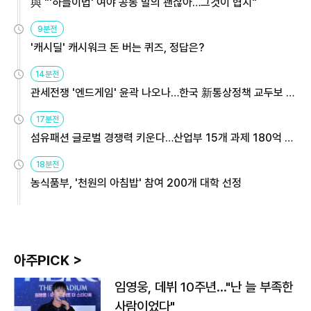
與 "'하늘이법' 여야 공동 발의 괜찮아…그것이 협치"
9분전
'캐시딜' 캐시워크 돈 버는 퀴즈, 정답은?
14분전
관세전쟁 '엔드게임' 윤곽 나오나…한국 新통상정책 교두보 활
용해야
17분전
섬유패션 글로벌 경쟁력 키운다…산업부 15개 과제 180억 지
원
18분전
농식품부, '천원의 아침밥' 참여 200개 대학 선정
아주PICK >
임영웅, 데뷔 10주년…"난 늘 부족한
사람이었다"