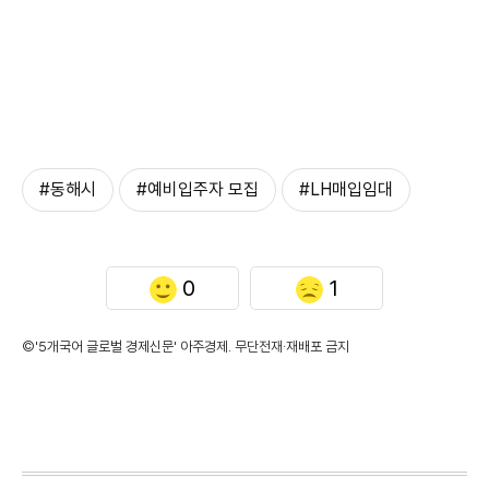
#동해시
#예비입주자 모집
#LH매입임대
0
1
©'5개국어 글로벌 경제신문' 아주경제. 무단전재·재배포 금지