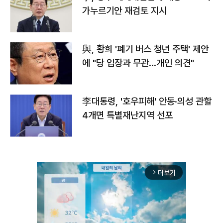
가누르기안 재검토 지시
與, 황희 '폐기 버스 청년 주택' 제안
에 "당 입장과 무관…개인 의견"
李대통령, '호우피해' 안동·의성 관할
4개면 특별재난지역 선포
더보기
arrow_forward_ios