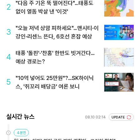
"다음 주 기온 뚝 떨어진다"…태풍도
2
없이 열돔 박살 낸 '이것'
"오늘 저녁 상암 피하세요"…맨시티·이
3
강인·리센느 뜬다, 6호선 혼잡 예상
태풍 '돌핀'·'찬홈' 한반도 빗겨간다…
4
예상 경로는?
"10억 넣어도 25만원"?…SK하이닉
5
스, '쥐꼬리 배당금' 여론 보니
실시간 뉴스
08.10 02:14
UPDATE
4분전