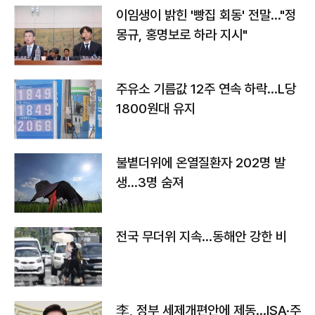
이임생이 밝힌 '빵집 회동' 전말…"정
몽규, 홍명보로 하라 지시"
주유소 기름값 12주 연속 하락…L당
1800원대 유지
불볕더위에 온열질환자 202명 발
생…3명 숨져
전국 무더위 지속…동해안 강한 비
李, 정부 세제개편안에 제동…ISA·주