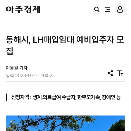
로
아
그
검
전
주
인
색
체
경
메
제
뉴
동해시, LH매입임대 예비입주자 모
집
이동원 기자
공
텍
입력 2023-07-11 16:52
유
스
트
크
기
신청자격 : 생계․의료급여 수급자, 한부모가족, 장애인 등