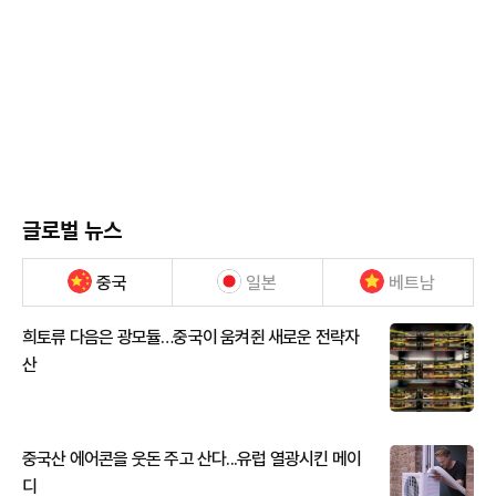
글로벌 뉴스
중국
일본
베트남
희토류 다음은 광모듈…중국이 움켜쥔 새로운 전략자
산
중국산 에어콘을 웃돈 주고 산다...유럽 열광시킨 메이
디