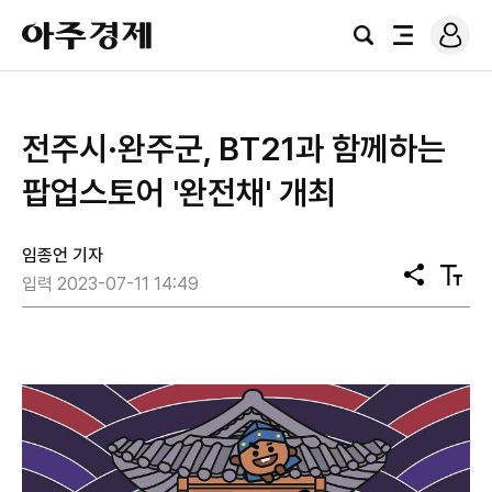
로
아
그
검
전
주
인
색
체
경
메
제
뉴
전주시·완주군, BT21과 함께하는
팝업스토어 '완전채' 개최
임종언 기자
공
텍
입력 2023-07-11 14:49
유
스
트
크
기