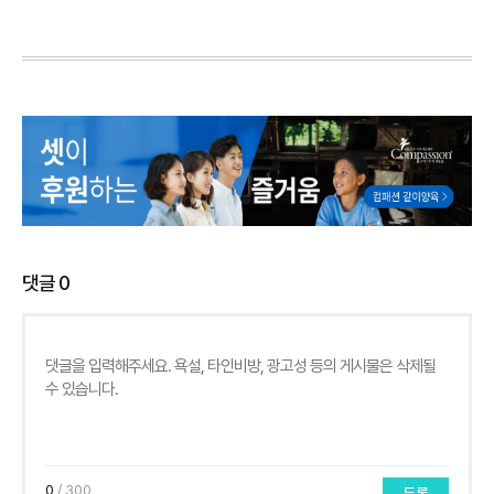
댓글
0
0
/ 300