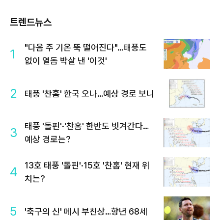
트렌드뉴스
"다음 주 기온 뚝 떨어진다"…태풍도
1
없이 열돔 박살 낸 '이것'
2
태풍 '찬홈' 한국 오나…예상 경로 보니
태풍 '돌핀'·'찬홈' 한반도 빗겨간다…
3
예상 경로는?
13호 태풍 '돌핀'·15호 '찬홈' 현재 위
4
치는?
5
'축구의 신' 메시 부친상…향년 68세