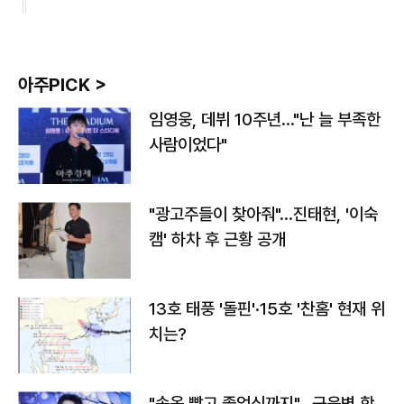
아주PICK >
임영웅, 데뷔 10주년…"난 늘 부족한
사람이었다"
"광고주들이 찾아줘"…진태현, '이숙
캠' 하차 후 근황 공개
13호 태풍 '돌핀'·15호 '찬홈' 현재 위
치는?
"속옷 빨고 졸업식까지"…근육병 학