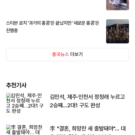
스티븐 로치 '과거의 홍콩'은 끝났지만 '새로운 홍콩'은
진행중
중국뉴스
더보기
추천기사
김민석, 제주·인천서 정청래 누르고
2승째…2대1 구도 완성
李 "결혼, 희망찬 새 출발돼야"… 대