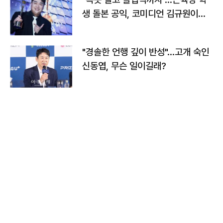
생 돌본 공익, 코미디언 김규원이었
다
"경솔한 언행 깊이 반성"…고개 숙인
신동엽, 무슨 일이길래?