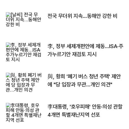
전국 무더위 지속…동해안 강한 비
李, 정부 세제개편안에 제동…ISA·주
가누르기안 재검토 지시
與, 황희 '폐기 버스 청년 주택' 제안
에 "당 입장과 무관…개인 의견"
李대통령, '호우피해' 안동·의성 관할
4개면 특별재난지역 선포