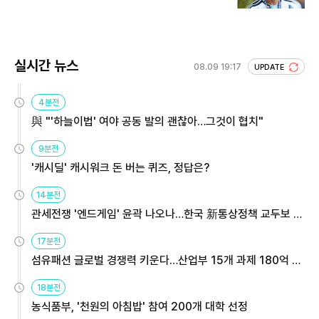
실시간 뉴스
08.09 19:17
UPDATE
4분전
與 "'하늘이법' 여야 공동 발의 괜찮아…그것이 협치"
9분전
'캐시딜' 캐시워크 돈 버는 퀴즈, 정답은?
14분전
관세전쟁 '엔드게임' 윤곽 나오나…한국 新통상정책 교두보 활
용해야
17분전
섬유패션 글로벌 경쟁력 키운다…산업부 15개 과제 180억 지
원
18분전
농식품부, '천원의 아침밥' 참여 200개 대학 선정