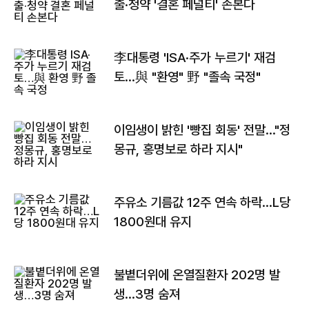
출·청약 '결혼 페널티' 손본다
李대통령 'ISA·주가 누르기' 재검
토…與 "환영" 野 "졸속 국정"
이임생이 밝힌 '빵집 회동' 전말…"정
몽규, 홍명보로 하라 지시"
주유소 기름값 12주 연속 하락…L당
1800원대 유지
불볕더위에 온열질환자 202명 발
생…3명 숨져