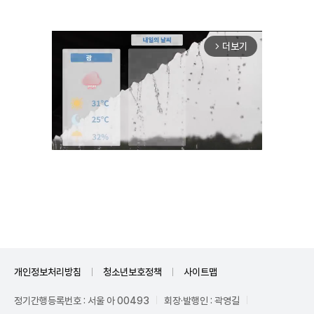
더보기
arrow_forward_ios
Unmute
개인정보처리방침
청소년보호정책
사이트맵
정기간행등록번호 : 서울 아 00493
회장·발행인 : 곽영길