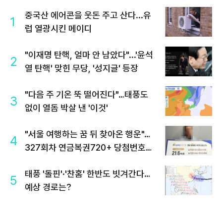
중국산 에어콘을 웃돈 주고 산다...유
1
럽 열광시킨 메이디
"이재명 탄핵, 얼마 안 남았다"...'윤석
2
열 탄핵' 맞힌 무당, '성지글' 등장
"다음 주 기온 뚝 떨어진다"…태풍도
3
없이 열돔 박살 낸 '이것'
"서울 여행하는 꿈 뒤 찾아온 행운"…
4
327회차 연금복권720+ 당첨번호조
회 주목
태풍 '돌핀'·'찬홈' 한반도 빗겨간다…
5
예상 경로는?