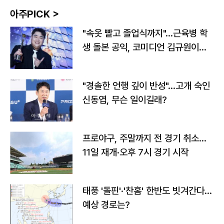
아주PICK >
"속옷 빨고 졸업식까지"…근육병 학
생 돌본 공익, 코미디언 김규원이었
다
"경솔한 언행 깊이 반성"…고개 숙인
신동엽, 무슨 일이길래?
프로야구, 주말까지 전 경기 취소…
11일 재개·오후 7시 경기 시작
태풍 '돌핀'·'찬홈' 한반도 빗겨간다…
예상 경로는?