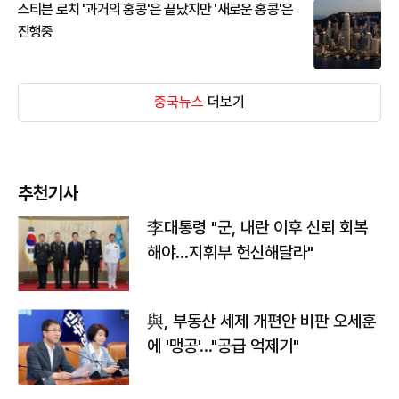
스티븐 로치 '과거의 홍콩'은 끝났지만 '새로운 홍콩'은
진행중
중국뉴스
더보기
추천기사
李대통령 "군, 내란 이후 신뢰 회복
해야…지휘부 헌신해달라"
與, 부동산 세제 개편안 비판 오세훈
에 '맹공'…"공급 억제기"