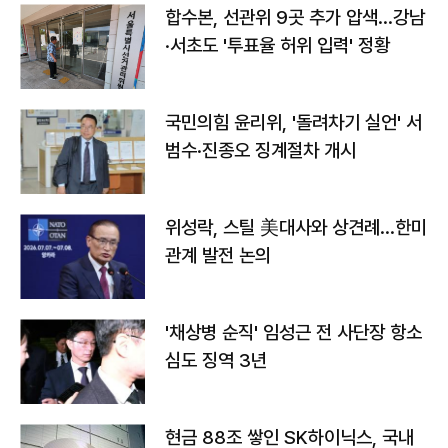
합수본, 선관위 9곳 추가 압색…강남
·서초도 '투표율 허위 입력' 정황
국민의힘 윤리위, '돌려차기 실언' 서
범수·진종오 징계절차 개시
위성락, 스틸 美대사와 상견례…한미
관계 발전 논의
'채상병 순직' 임성근 전 사단장 항소
심도 징역 3년
현금 88조 쌓인 SK하이닉스, 국내