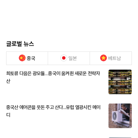
글로벌 뉴스
중국
일본
베트남
희토류 다음은 광모듈…중국이 움켜쥔 새로운 전략자
산
중국산 에어콘을 웃돈 주고 산다...유럽 열광시킨 메이
디