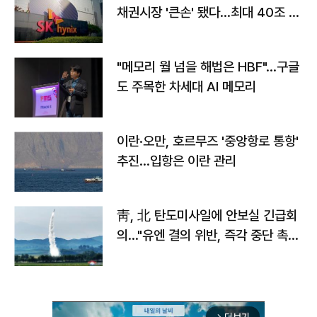
채권시장 '큰손' 됐다…최대 40조 투
자
"메모리 월 넘을 해법은 HBF"…구글
도 주목한 차세대 AI 메모리
이란·오만, 호르무즈 '중앙항로 통항'
추진…입항은 이란 관리
靑, 北 탄도미사일에 안보실 긴급회
의…"유엔 결의 위반, 즉각 중단 촉
구"
arrow_forward_ios