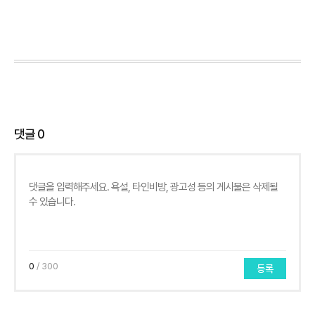
댓글
0
0
/ 300
등록