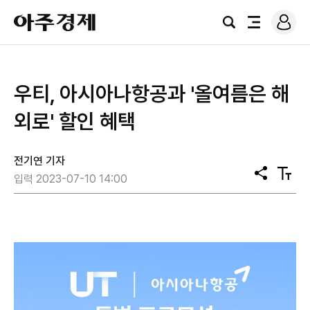
로
아
그
검
전
주
인
색
체
경
메
제
뉴
우티, 아시아나항공과 '올여름은 해
외로' 할인 혜택
전기연 기자
공
텍
입력 2023-07-10 14:00
유
스
트
크
기