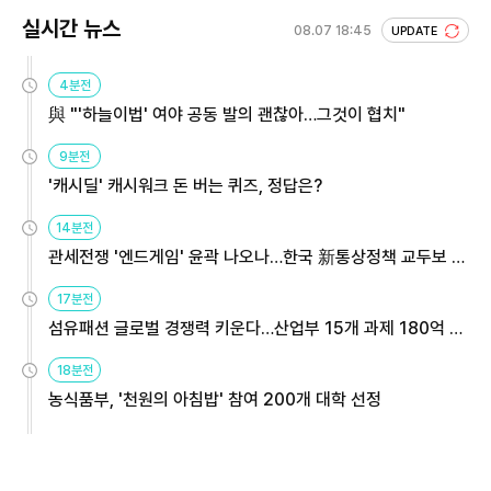
실시간 뉴스
08.07 18:45
UPDATE
4분전
與 "'하늘이법' 여야 공동 발의 괜찮아…그것이 협치"
9분전
'캐시딜' 캐시워크 돈 버는 퀴즈, 정답은?
14분전
관세전쟁 '엔드게임' 윤곽 나오나…한국 新통상정책 교두보 활
용해야
17분전
섬유패션 글로벌 경쟁력 키운다…산업부 15개 과제 180억 지
원
18분전
농식품부, '천원의 아침밥' 참여 200개 대학 선정