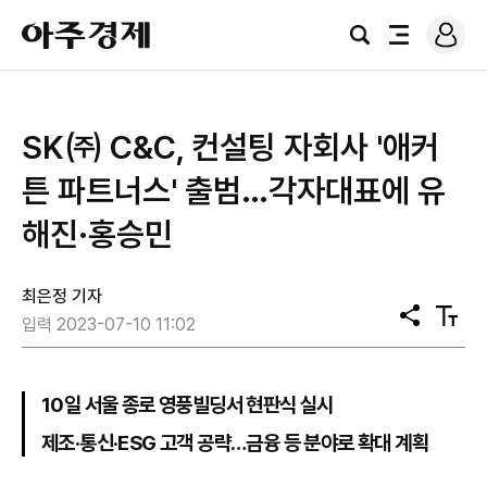
로
아
그
검
전
주
인
색
체
경
메
제
뉴
SK㈜ C&C, 컨설팅 자회사 '애커
튼 파트너스' 출범…각자대표에 유
해진·홍승민
최은정 기자
공
텍
입력 2023-07-10 11:02
유
스
트
크
기
10일 서울 종로 영풍빌딩서 현판식 실시
제조·통신·ESG 고객 공략…금융 등 분야로 확대 계획