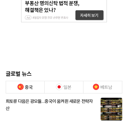
글로벌 뉴스
중국
일본
베트남
희토류 다음은 광모듈…중국이 움켜쥔 새로운 전략자
산