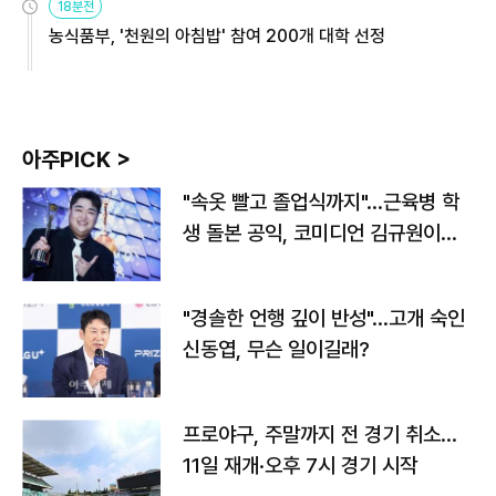
18분전
농식품부, '천원의 아침밥' 참여 200개 대학 선정
아주PICK >
"속옷 빨고 졸업식까지"…근육병 학
생 돌본 공익, 코미디언 김규원이었
다
"경솔한 언행 깊이 반성"…고개 숙인
신동엽, 무슨 일이길래?
프로야구, 주말까지 전 경기 취소…
11일 재개·오후 7시 경기 시작