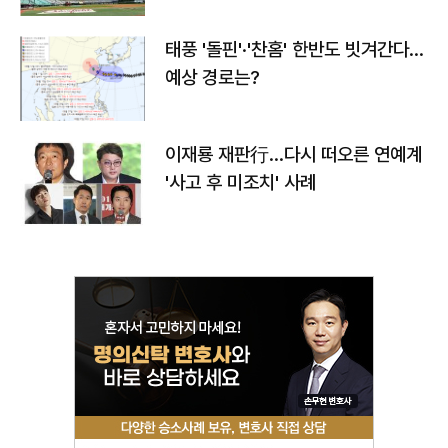
태풍 '돌핀'·'찬홈' 한반도 빗겨간다…
예상 경로는?
이재룡 재판行…다시 떠오른 연예계
'사고 후 미조치' 사례