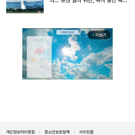
의…"유엔 결의 위반, 즉각 중단 촉
구"
더보기
arrow_forward_ios
Unmute
개인정보처리방침
청소년보호정책
사이트맵