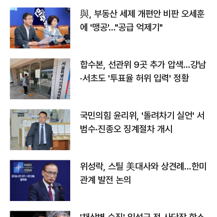
與, 부동산 세제 개편안 비판 오세훈
에 '맹공'…"공급 억제기"
합수본, 선관위 9곳 추가 압색…강남
·서초도 '투표율 허위 입력' 정황
국민의힘 윤리위, '돌려차기 실언' 서
범수·진종오 징계절차 개시
위성락, 스틸 美대사와 상견례…한미
관계 발전 논의