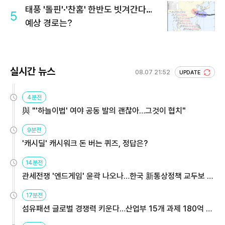
태풍 '돌핀'·'찬홈' 한반도 빗겨간다…
5
예상 경로는?
실시간 뉴스
08.07 21:52
UPDATE
4분전
與 "'하늘이법' 여야 공동 발의 괜찮아…그것이 협치"
9분전
'캐시딜' 캐시워크 돈 버는 퀴즈, 정답은?
14분전
관세전쟁 '엔드게임' 윤곽 나오나…한국 新통상정책 교두보 활
용해야
17분전
섬유패션 글로벌 경쟁력 키운다…산업부 15개 과제 180억 지
원