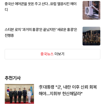
중국산 에어콘을 웃돈 주고 산다...유럽 열광시킨 메이
디
스티븐 로치 '과거의 홍콩'은 끝났지만 '새로운 홍콩'은
진행중
중국뉴스
더보기
추천기사
李대통령 "군, 내란 이후 신뢰 회복
해야…지휘부 헌신해달라"