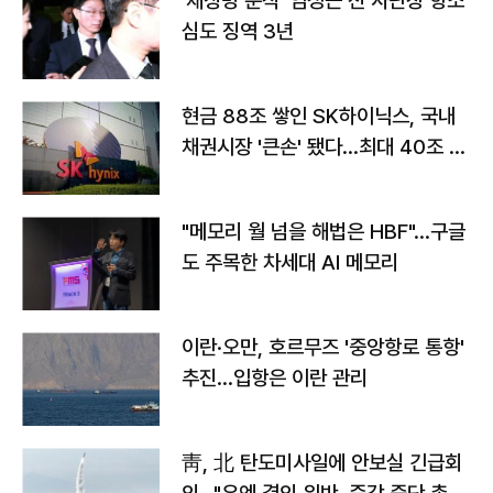
'채상병 순직' 임성근 전 사단장 항소
심도 징역 3년
현금 88조 쌓인 SK하이닉스, 국내
채권시장 '큰손' 됐다…최대 40조 투
자
"메모리 월 넘을 해법은 HBF"…구글
도 주목한 차세대 AI 메모리
이란·오만, 호르무즈 '중앙항로 통항'
추진…입항은 이란 관리
靑, 北 탄도미사일에 안보실 긴급회