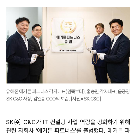
유해진 애커튼 파트너스 각자대표(왼쪽부터), 홍승민 각자대표, 윤풍영
SK C&C 사장, 김완종 CCO의 모습. [사진=SK C&C]
SK㈜ C&C가 IT 컨설팅 사업 역량을 강화하기 위해
관련 자회사 '애커튼 파트너스'를 출범했다. 애커튼 파