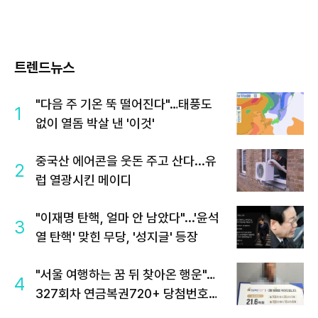
트렌드뉴스
"다음 주 기온 뚝 떨어진다"…태풍도
1
없이 열돔 박살 낸 '이것'
중국산 에어콘을 웃돈 주고 산다...유
2
럽 열광시킨 메이디
"이재명 탄핵, 얼마 안 남았다"...'윤석
3
열 탄핵' 맞힌 무당, '성지글' 등장
"서울 여행하는 꿈 뒤 찾아온 행운"…
4
327회차 연금복권720+ 당첨번호조
회 주목