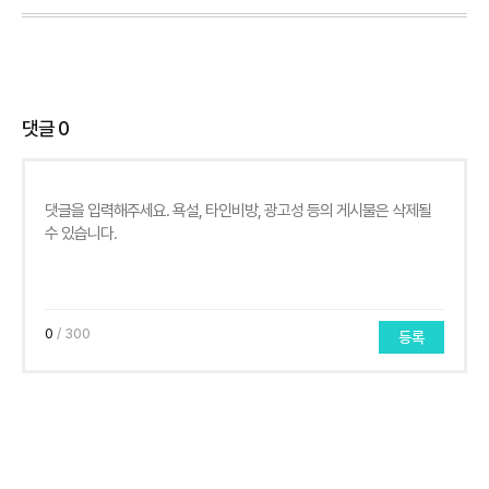
댓글
0
0
/ 300
등록