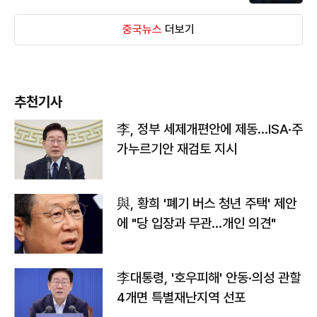
중국뉴스
더보기
추천기사
李, 정부 세제개편안에 제동…ISA·주
가누르기안 재검토 지시
與, 황희 '폐기 버스 청년 주택' 제안
에 "당 입장과 무관…개인 의견"
李대통령, '호우피해' 안동·의성 관할
4개면 특별재난지역 선포