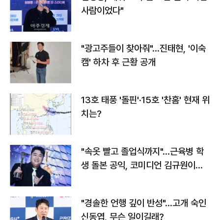
사람이었다"
"광고주들이 찾아줘"…진태현, '이숙
캠' 하차 후 근황 공개
13호 태풍 '돌핀'·15호 '찬홈' 현재 위
치는?
"속옷 빨고 졸업식까지"…근육병 학
생 돌본 공익, 코미디언 김규원이었
다
"경솔한 언행 깊이 반성"…고개 숙인
신동엽, 무슨 일이길래?