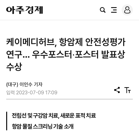
로
아
그
검
전
주
인
색
체
경
메
제
뉴
케이메디허브, 항암제 안전성평가
연구… 우수포스터‧포스터 발표상
수상
(대구) 이인수 기자
공
텍
입력 2023-07-09 17:09
유
스
트
크
기
전립선 및 구강암 치료, 새로운 표적 치료
항암 물질 스크리닝 기술 소개