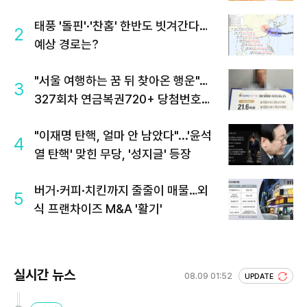
태풍 '돌핀'·'찬홈' 한반도 빗겨간다…
2
예상 경로는?
"서울 여행하는 꿈 뒤 찾아온 행운"…
3
327회차 연금복권720+ 당첨번호조
회 주목
"이재명 탄핵, 얼마 안 남았다"...'윤석
4
열 탄핵' 맞힌 무당, '성지글' 등장
버거·커피·치킨까지 줄줄이 매물…외
5
식 프랜차이즈 M&A '활기'
실시간 뉴스
08.09 01:52
UPDATE