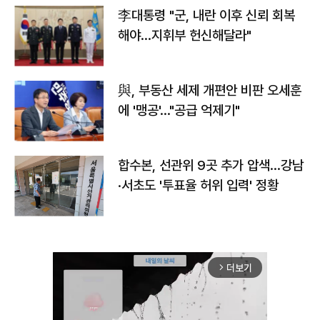
李대통령 "군, 내란 이후 신뢰 회복
해야…지휘부 헌신해달라"
與, 부동산 세제 개편안 비판 오세훈
에 '맹공'…"공급 억제기"
합수본, 선관위 9곳 추가 압색…강남
·서초도 '투표율 허위 입력' 정황
더보기
arrow_forward_ios