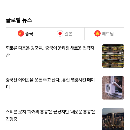
글로벌 뉴스
중국
일본
베트남
희토류 다음은 광모듈…중국이 움켜쥔 새로운 전략자
산
중국산 에어콘을 웃돈 주고 산다...유럽 열광시킨 메이
디
스티븐 로치 '과거의 홍콩'은 끝났지만 '새로운 홍콩'은
진행중