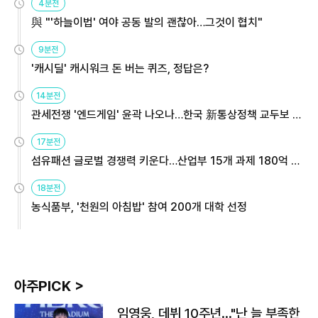
4분전
與 "'하늘이법' 여야 공동 발의 괜찮아…그것이 협치"
9분전
'캐시딜' 캐시워크 돈 버는 퀴즈, 정답은?
14분전
관세전쟁 '엔드게임' 윤곽 나오나…한국 新통상정책 교두보 활
용해야
17분전
섬유패션 글로벌 경쟁력 키운다…산업부 15개 과제 180억 지
원
18분전
농식품부, '천원의 아침밥' 참여 200개 대학 선정
아주PICK >
임영웅, 데뷔 10주년…"난 늘 부족한