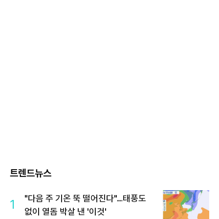
트렌드뉴스
"다음 주 기온 뚝 떨어진다"…태풍도
1
없이 열돔 박살 낸 '이것'