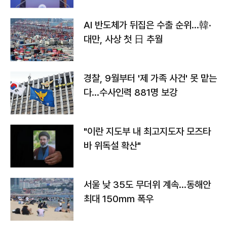
AI 반도체가 뒤집은 수출 순위…韓·
대만, 사상 첫 日 추월
경찰, 9월부터 '제 가족 사건' 못 맡는
다…수사인력 881명 보강
"이란 지도부 내 최고지도자 모즈타
바 위독설 확산"
서울 낮 35도 무더위 계속…동해안
최대 150㎜ 폭우