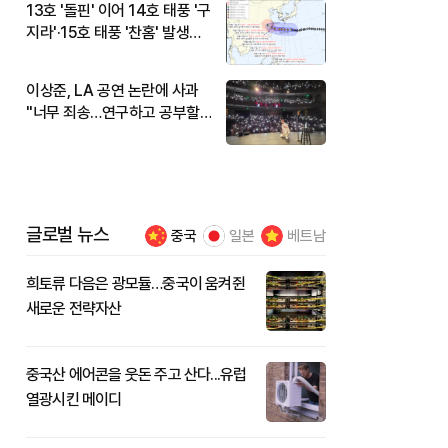
13호 '돌핀' 이어 14호 태풍 '구
지라'·15호 태풍 '찬홈' 발생…
현재 위치와 이동경로는?
이상준, LA 공연 논란에 사과
"너무 죄송…연구하고 공부할
것"
글로벌 뉴스
중국
일본
베트남
희토류 다음은 광모듈…중국이 움켜쥔
새로운 전략자산
중국산 에어콘을 웃돈 주고 산다...유럽
열광시킨 메이디