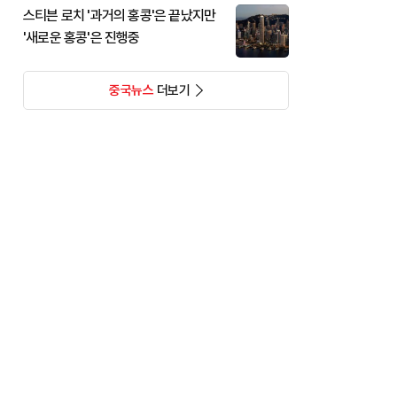
스티븐 로치 '과거의 홍콩'은 끝났지만
'새로운 홍콩'은 진행중
중국뉴스
더보기