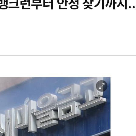
 뱅크런부터 안정 찾기까지..
이
미
지
확
대