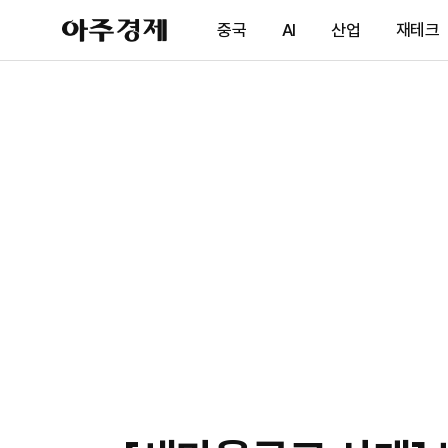
아
중국
AI
산업
재테크
주
경
제