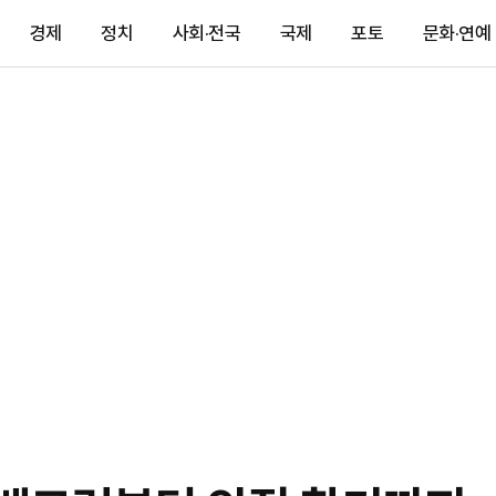
경제
정치
사회·전국
국제
포토
문화·연예