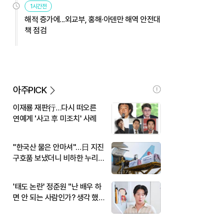
1시간전
해적 증가에...외교부, 홍해·아덴만 해역 안전대
책 점검
아주PICK
이재룡 재판行…다시 떠오른
연예계 '사고 후 미조치' 사례
"한국산 물은 안마셔"…日 지진
구호품 보냈더니 비하한 누리
꾼
'태도 논란' 정준원 "난 배우 하
면 안 되는 사람인가? 생각 했
다"