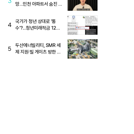
3
망…인천 아파트서 숨진 채
발견
국가가 청년 상대로 '통
4
수'?...청년미래적금 12%
준다더니 "응, 오류야"
두산에너빌리티, SMR 세
5
제 지원·빌 게이츠 방한 기
대에 5%대 강세