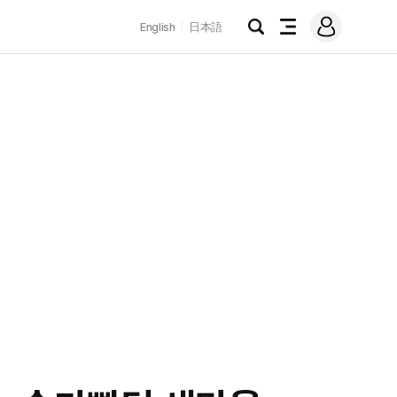
로
English
日本語
그
검
전
인
색
체
메
뉴