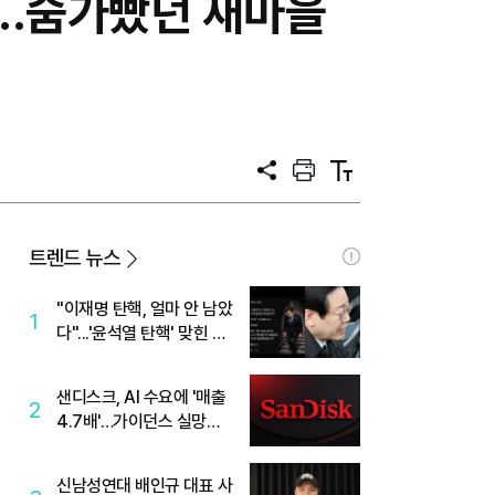
..숨가빴던 새마을
공
프
텍
유
린
스
트
트
크
기
트렌드 뉴스
"이재명 탄핵, 얼마 안 남았
1
다"...'윤석열 탄핵' 맞힌 무
당, '성지글' 등장
샌디스크, AI 수요에 '매출
2
4.7배'…가이던스 실망에
'주가는 하락'
신남성연대 배인규 대표 사