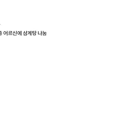
용
층 어르신에 삼계탕 나눔