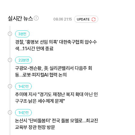
실시간 뉴스
08.06 21:15
UPDATE
3분전
경찰, '홍명보 선임 의혹' 대한축구협회 압수수
색…11시간 만에 종료
22분전
구광모-젠슨황, 美 실리콘밸리서 다음주 회
동…로봇·피지컬AI 협력 논의
1시간전
추미애 지사 "경기도 재정난 복지 확대 아닌 인
구구조·낡은 세수체계 문제"
1시간전
논산시 '단비돌봄터' 전국 돌봄 모델로…최교진
교육부 장관 현장 방문