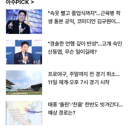
아주PICK >
"속옷 빨고 졸업식까지"…근육병 학
생 돌본 공익, 코미디언 김규원이었
다
"경솔한 언행 깊이 반성"…고개 숙인
신동엽, 무슨 일이길래?
프로야구, 주말까지 전 경기 취소…
11일 재개·오후 7시 경기 시작
태풍 '돌핀'·'찬홈' 한반도 빗겨간다…
예상 경로는?