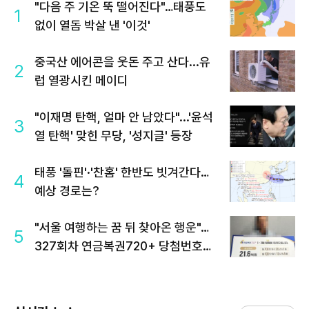
"다음 주 기온 뚝 떨어진다"…태풍도
1
없이 열돔 박살 낸 '이것'
중국산 에어콘을 웃돈 주고 산다...유
2
럽 열광시킨 메이디
"이재명 탄핵, 얼마 안 남았다"...'윤석
3
열 탄핵' 맞힌 무당, '성지글' 등장
태풍 '돌핀'·'찬홈' 한반도 빗겨간다…
4
예상 경로는?
"서울 여행하는 꿈 뒤 찾아온 행운"…
5
327회차 연금복권720+ 당첨번호조
회 주목