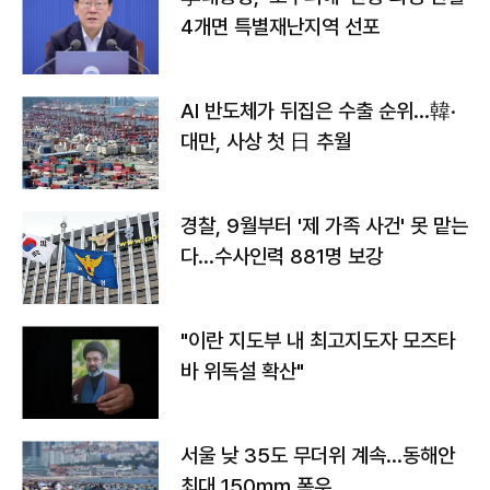
4개면 특별재난지역 선포
AI 반도체가 뒤집은 수출 순위…韓·
대만, 사상 첫 日 추월
경찰, 9월부터 '제 가족 사건' 못 맡는
다…수사인력 881명 보강
"이란 지도부 내 최고지도자 모즈타
바 위독설 확산"
서울 낮 35도 무더위 계속…동해안
최대 150㎜ 폭우