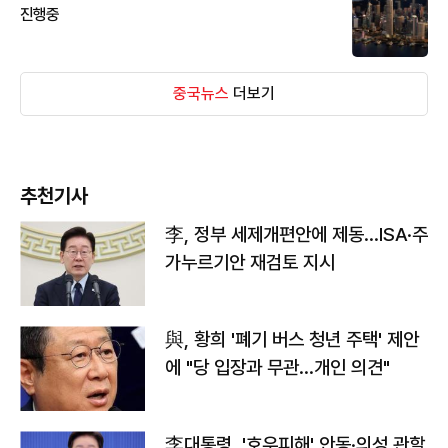
진행중
중국뉴스
더보기
추천기사
李, 정부 세제개편안에 제동…ISA·주
가누르기안 재검토 지시
與, 황희 '폐기 버스 청년 주택' 제안
에 "당 입장과 무관…개인 의견"
李대통령, '호우피해' 안동·의성 관할