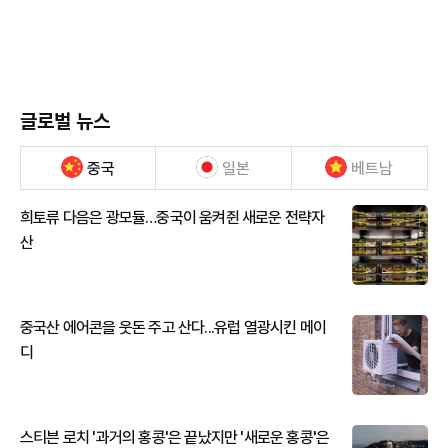
글로벌 뉴스
중국
일본
베트남
희토류 다음은 광모듈…중국이 움켜쥔 새로운 전략자
산
중국산 에어콘을 웃돈 주고 산다...유럽 열광시킨 메이
디
스티븐 로치 '과거의 홍콩'은 끝났지만 '새로운 홍콩'은