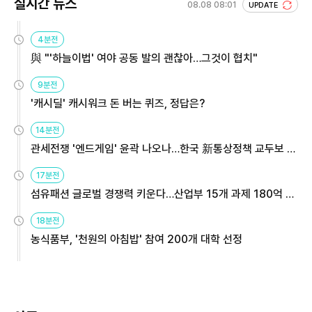
실시간 뉴스
08.08 08:01
UPDATE
4분전
與 "'하늘이법' 여야 공동 발의 괜찮아…그것이 협치"
9분전
'캐시딜' 캐시워크 돈 버는 퀴즈, 정답은?
14분전
관세전쟁 '엔드게임' 윤곽 나오나…한국 新통상정책 교두보 활
용해야
17분전
섬유패션 글로벌 경쟁력 키운다…산업부 15개 과제 180억 지
원
18분전
농식품부, '천원의 아침밥' 참여 200개 대학 선정