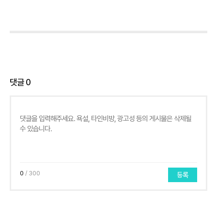
댓글
0
0
/ 300
등록