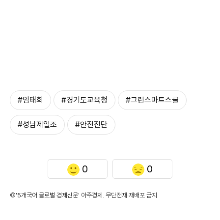
#임태희
#경기도교육청
#그린스마트스쿨
#성남제일조
#안전진단
0
0
©'5개국어 글로벌 경제신문' 아주경제. 무단전재·재배포 금지