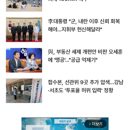
李대통령 "군, 내란 이후 신뢰 회복
해야…지휘부 헌신해달라"
與, 부동산 세제 개편안 비판 오세훈
에 '맹공'…"공급 억제기"
합수본, 선관위 9곳 추가 압색…강남
·서초도 '투표율 허위 입력' 정황
더보기
arrow_forward_ios