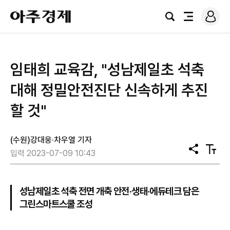
로
아
그
검
전
주
인
색
체
경
메
제
뉴
임태희 교육감, "성남제일초 석축
대해 정밀안전진단 신속하게 추진
할 것"
(수원)강대웅·차우열 기자
공
텍
입력 2023-07-09 10:43
유
스
트
크
기
성남제일초 석축 전면 개축 안전·생태·에듀테크 담은
그린스마트스쿨 조성