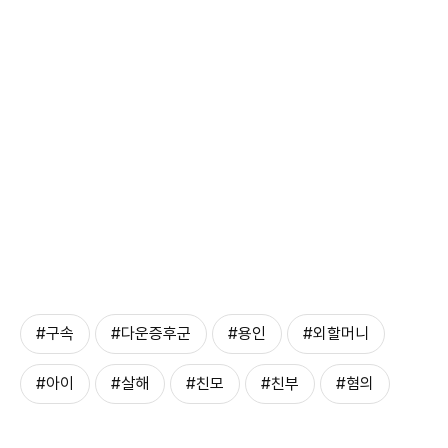
#구속
#다운증후군
#용인
#외할머니
#아이
#살해
#친모
#친부
#혐의