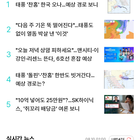
1
태풍 '찬홈' 한국 오나…예상 경로 보니
"다음 주 기온 뚝 떨어진다"…태풍도
2
없이 열돔 박살 낸 '이것'
"오늘 저녁 상암 피하세요"…맨시티·이
3
강인·리센느 뜬다, 6호선 혼잡 예상
태풍 '돌핀'·'찬홈' 한반도 빗겨간다…
4
예상 경로는?
"10억 넣어도 25만원"?…SK하이닉
5
스, '쥐꼬리 배당금' 여론 보니
실시간 뉴스
08.10 01:00
UPDATE