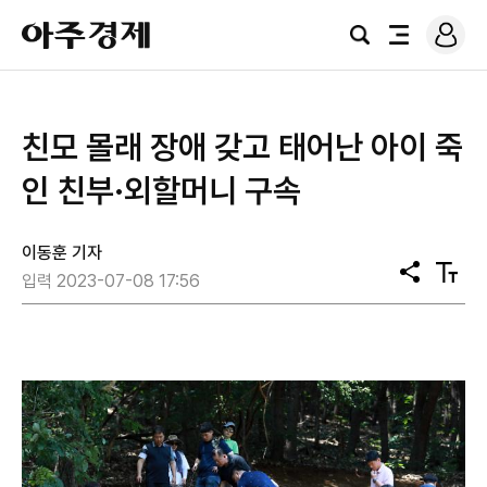
로
아
그
검
전
주
인
색
체
경
메
제
뉴
​친모 몰래 장애 갖고 태어난 아이 죽
인 친부·외할머니 구속
이동훈 기자
공
텍
입력 2023-07-08 17:56
유
스
트
크
기