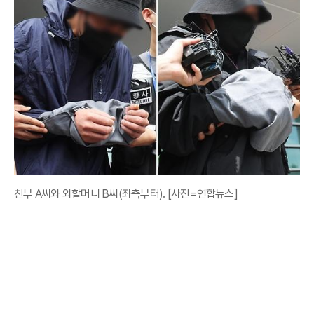
친부 A씨와 외할머니 B씨(좌측부터). [사진=연합뉴스]