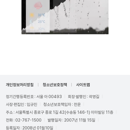
Unmute
개인정보처리방침
청소년보호정책
사이트맵
정기간행등록번호 : 서울 아 00493
회장·발행인 : 곽영길
사장·편집인 : 임규진
청소년보호책임자 : 전운
주소 : 서울특별시 종로구 종로 1길 42(수송동 146-1) 이마빌딩 11층
전화 : 02-767-1500
발행일자 : 2007년 11월 15일
등록일자 : 2008년 01월10일