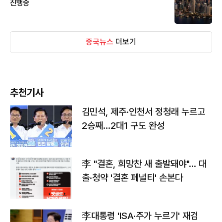
진행중
중국뉴스
더보기
추천기사
김민석, 제주·인천서 정청래 누르고
2승째…2대1 구도 완성
李 "결혼, 희망찬 새 출발돼야"… 대
출·청약 '결혼 페널티' 손본다
李대통령 'ISA·주가 누르기' 재검