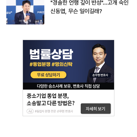
"경솔한 언행 깊이 반성"…고개 숙인
신동엽, 무슨 일이길래?