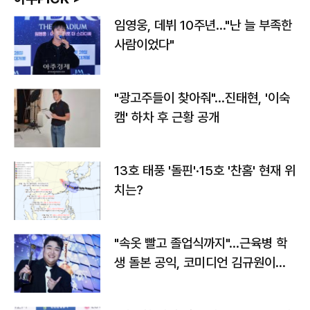
임영웅, 데뷔 10주년…"난 늘 부족한
사람이었다"
"광고주들이 찾아줘"…진태현, '이숙
캠' 하차 후 근황 공개
13호 태풍 '돌핀'·15호 '찬홈' 현재 위
치는?
"속옷 빨고 졸업식까지"…근육병 학
생 돌본 공익, 코미디언 김규원이었
다