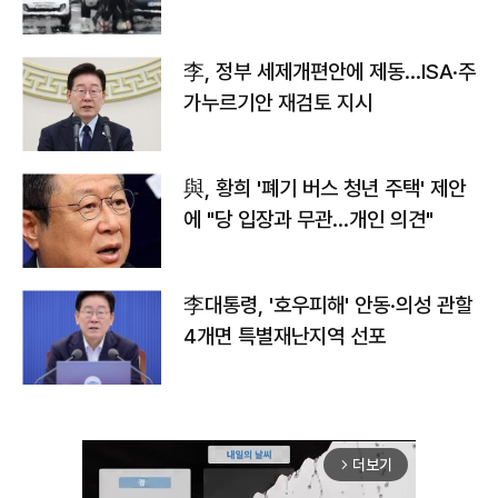
李, 정부 세제개편안에 제동…ISA·주
가누르기안 재검토 지시
與, 황희 '폐기 버스 청년 주택' 제안
에 "당 입장과 무관…개인 의견"
李대통령, '호우피해' 안동·의성 관할
4개면 특별재난지역 선포
더보기
arrow_forward_ios