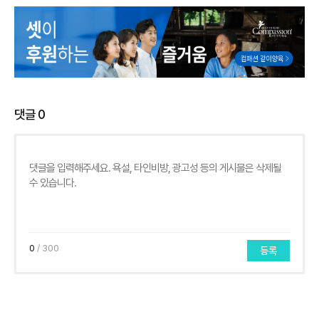
댓글
0
0
/ 300
등록