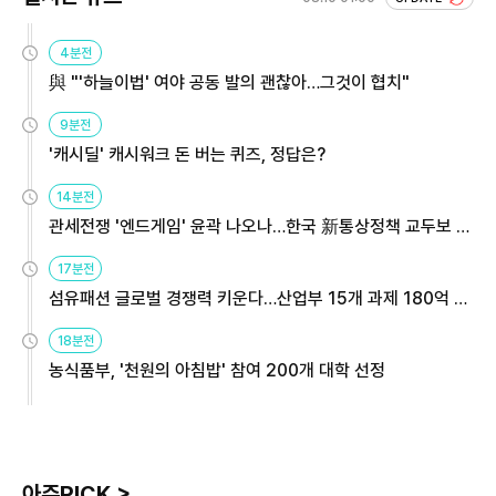
4분전
與 "'하늘이법' 여야 공동 발의 괜찮아…그것이 협치"
9분전
'캐시딜' 캐시워크 돈 버는 퀴즈, 정답은?
14분전
관세전쟁 '엔드게임' 윤곽 나오나…한국 新통상정책 교두보 활
용해야
17분전
섬유패션 글로벌 경쟁력 키운다…산업부 15개 과제 180억 지
원
18분전
농식품부, '천원의 아침밥' 참여 200개 대학 선정
아주PICK >