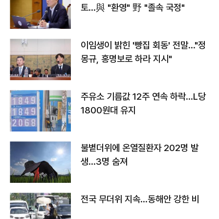
토…與 "환영" 野 "졸속 국정"
이임생이 밝힌 '빵집 회동' 전말…"정
몽규, 홍명보로 하라 지시"
주유소 기름값 12주 연속 하락…L당
1800원대 유지
불볕더위에 온열질환자 202명 발
생…3명 숨져
전국 무더위 지속…동해안 강한 비