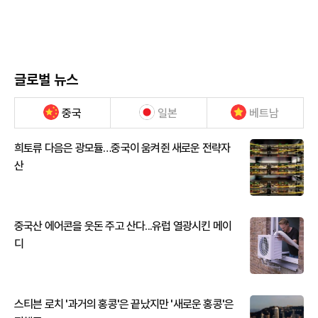
글로벌 뉴스
중국
일본
베트남
희토류 다음은 광모듈…중국이 움켜쥔 새로운 전략자
산
중국산 에어콘을 웃돈 주고 산다...유럽 열광시킨 메이
디
스티븐 로치 '과거의 홍콩'은 끝났지만 '새로운 홍콩'은