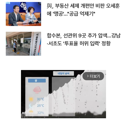
與, 부동산 세제 개편안 비판 오세훈
에 '맹공'…"공급 억제기"
합수본, 선관위 9곳 추가 압색…강남
·서초도 '투표율 허위 입력' 정황
더보기
arrow_forward_ios