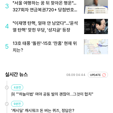
"서울 여행하는 꿈 뒤 찾아온 행운"…
3
327회차 연금복권720+ 당첨번호조
회 주목
"이재명 탄핵, 얼마 안 남았다"...'윤석
4
열 탄핵' 맞힌 무당, '성지글' 등장
13호 태풍 '돌핀'·15호 '찬홈' 현재 위
5
치는?
실시간 뉴스
08.09 04:44
UPDATE
4분전
與 "'하늘이법' 여야 공동 발의 괜찮아…그것이 협치"
9분전
'캐시딜' 캐시워크 돈 버는 퀴즈, 정답은?