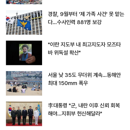
경찰, 9월부터 '제 가족 사건' 못 맡는
다…수사인력 881명 보강
"이란 지도부 내 최고지도자 모즈타
바 위독설 확산"
서울 낮 35도 무더위 계속…동해안
최대 150㎜ 폭우
李대통령 "군, 내란 이후 신뢰 회복
해야…지휘부 헌신해달라"