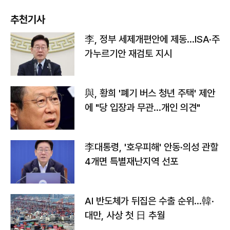
추천기사
李, 정부 세제개편안에 제동…ISA·주
가누르기안 재검토 지시
與, 황희 '폐기 버스 청년 주택' 제안
에 "당 입장과 무관…개인 의견"
李대통령, '호우피해' 안동·의성 관할
4개면 특별재난지역 선포
AI 반도체가 뒤집은 수출 순위…韓·
대만, 사상 첫 日 추월