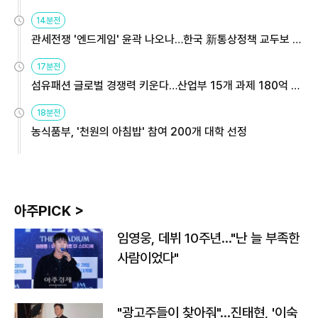
14분전
관세전쟁 '엔드게임' 윤곽 나오나…한국 新통상정책 교두보 활
용해야
17분전
섬유패션 글로벌 경쟁력 키운다…산업부 15개 과제 180억 지
원
18분전
농식품부, '천원의 아침밥' 참여 200개 대학 선정
아주PICK >
임영웅, 데뷔 10주년…"난 늘 부족한
사람이었다"
"광고주들이 찾아줘"…진태현, '이숙