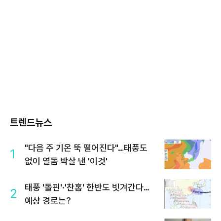
트렌드뉴스
"다음 주 기온 뚝 떨어진다"…태풍도
1
없이 열돔 박살 낸 '이것'
태풍 '돌핀'·'찬홈' 한반도 빗겨간다…
2
예상 경로는?