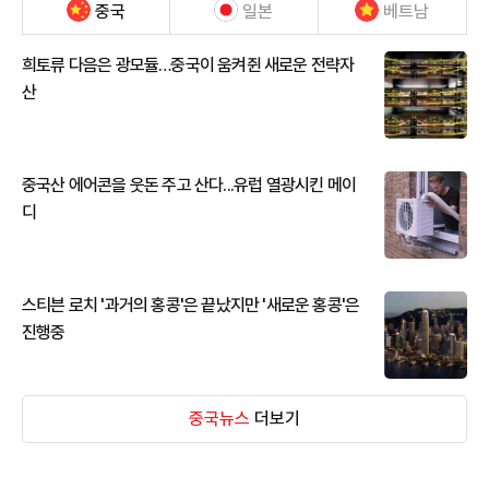
중국
일본
베트남
희토류 다음은 광모듈…중국이 움켜쥔 새로운 전략자
산
중국산 에어콘을 웃돈 주고 산다...유럽 열광시킨 메이
디
스티븐 로치 '과거의 홍콩'은 끝났지만 '새로운 홍콩'은
진행중
중국뉴스
더보기