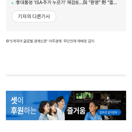
李대통령 'ISA·주가 누르기' 재검토…與 "환영" 野 "졸속 국정"
기자의 다른기사
©'5개국어 글로벌 경제신문' 아주경제. 무단전재·재배포 금지