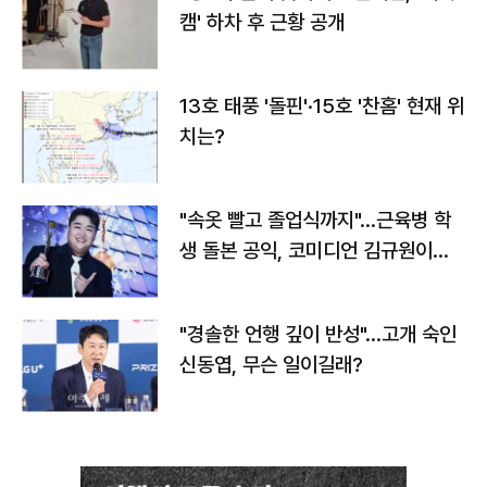
캠' 하차 후 근황 공개
13호 태풍 '돌핀'·15호 '찬홈' 현재 위
치는?
"속옷 빨고 졸업식까지"…근육병 학
생 돌본 공익, 코미디언 김규원이었
다
"경솔한 언행 깊이 반성"…고개 숙인
신동엽, 무슨 일이길래?