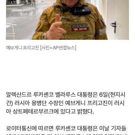
예브게니 프리고진 [사진=AP·연합뉴스]
알렉산드르 루카셴코 벨라루스 대통령은 6일(현지시
간) 러시아 용병단 수장인 예브게니 프리고진이 러시
아 상트페테르부르크에 있다고 밝혔다.
로이터통신에 따르면 루카셴코 대통령은 이날 기자들