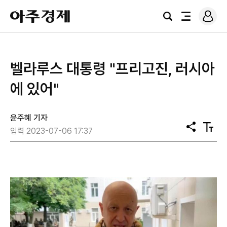
로
아
그
검
전
주
인
색
체
경
메
제
뉴
벨라루스 대통령 "프리고진, 러시아
에 있어"
윤주혜 기자
공
텍
입력 2023-07-06 17:37
유
스
트
크
기