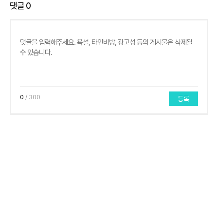
댓글
0
0
/ 300
등록