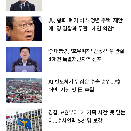
與, 황희 '폐기 버스 청년 주택' 제안
에 "당 입장과 무관…개인 의견"
李대통령, '호우피해' 안동·의성 관할
4개면 특별재난지역 선포
AI 반도체가 뒤집은 수출 순위…韓·
대만, 사상 첫 日 추월
경찰, 9월부터 '제 가족 사건' 못 맡는
다…수사인력 881명 보강