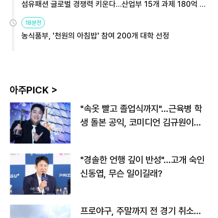
섬유패션 글로벌 경쟁력 키운다…산업부 15개 과제 180억 지
원
18분전
농식품부, '천원의 아침밥' 참여 200개 대학 선정
아주PICK >
"속옷 빨고 졸업식까지"…근육병 학
생 돌본 공익, 코미디언 김규원이었
다
"경솔한 언행 깊이 반성"…고개 숙인
신동엽, 무슨 일이길래?
프로야구, 주말까지 전 경기 취소…