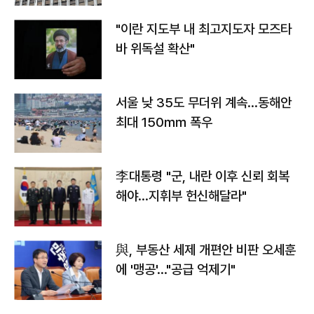
"이란 지도부 내 최고지도자 모즈타
바 위독설 확산"
서울 낮 35도 무더위 계속…동해안
최대 150㎜ 폭우
李대통령 "군, 내란 이후 신뢰 회복
해야…지휘부 헌신해달라"
與, 부동산 세제 개편안 비판 오세훈
에 '맹공'…"공급 억제기"