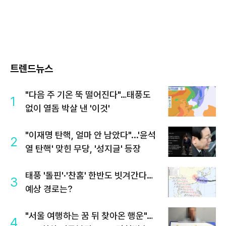
트렌드뉴스
"다음 주 기온 뚝 떨어진다"…태풍도
1
없이 열돔 박살 낸 '이것'
"이재명 탄핵, 얼마 안 남았다"...'윤석
2
열 탄핵' 맞힌 무당, '성지글' 등장
태풍 '돌핀'·'찬홈' 한반도 빗겨간다…
3
예상 경로는?
"서울 여행하는 꿈 뒤 찾아온 행운"…
4