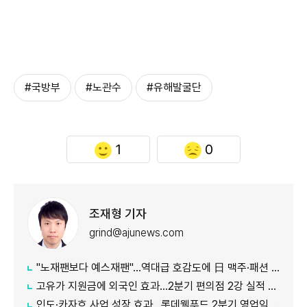
#국방부
#노관수
#유해발굴단
1
0
조재형 기자
grind@ajunews.com
"노재팬보다 예스재팬"…역대급 호감도에 日 맥주·패션 '날개'
고유가 지원금에 외국인 효과…2분기 편의점 2강 실적 날았다
인도·카자흐 사업 성장 효과…롯데웰푸드 2분기 영업익 89%↑