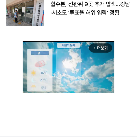
합수본, 선관위 9곳 추가 압색…강남
·서초도 '투표율 허위 입력' 정황
더보기
arrow_forward_ios
Unmute