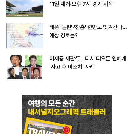
11일 재개·오후 7시 경기 시작
태풍 '돌핀'·'찬홈' 한반도 빗겨간다…
예상 경로는?
이재룡 재판行…다시 떠오른 연예계
'사고 후 미조치' 사례