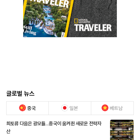
글로벌 뉴스
중국
일본
베트남
희토류 다음은 광모듈…중국이 움켜쥔 새로운 전략자
산