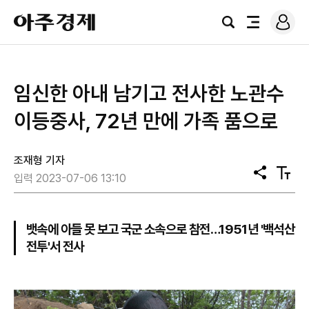
로
아
그
검
전
주
인
색
체
경
메
제
뉴
​임신한 아내 남기고 전사한 노관수
이등중사, 72년 만에 가족 품으로
조재형 기자
공
텍
입력 2023-07-06 13:10
유
스
트
크
기
뱃속에 아들 못 보고 국군 소속으로 참전…1951년 '백석산
전투'서 전사