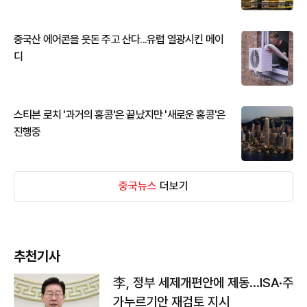
중국산 에어콘을 웃돈 주고 산다...유럽 열광시킨 메이
디
스티븐 로치 '과거의 홍콩'은 끝났지만 '새로운 홍콩'은
진행중
중국뉴스
더보기
추천기사
李, 정부 세제개편안에 제동…ISA·주
가누르기안 재검토 지시