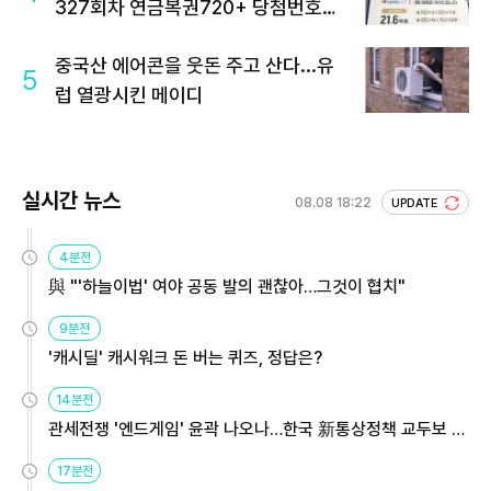
327회차 연금복권720+ 당첨번호조
회 주목
중국산 에어콘을 웃돈 주고 산다...유
5
럽 열광시킨 메이디
실시간 뉴스
08.08 18:22
UPDATE
4분전
與 "'하늘이법' 여야 공동 발의 괜찮아…그것이 협치"
9분전
'캐시딜' 캐시워크 돈 버는 퀴즈, 정답은?
14분전
관세전쟁 '엔드게임' 윤곽 나오나…한국 新통상정책 교두보 활
용해야
17분전