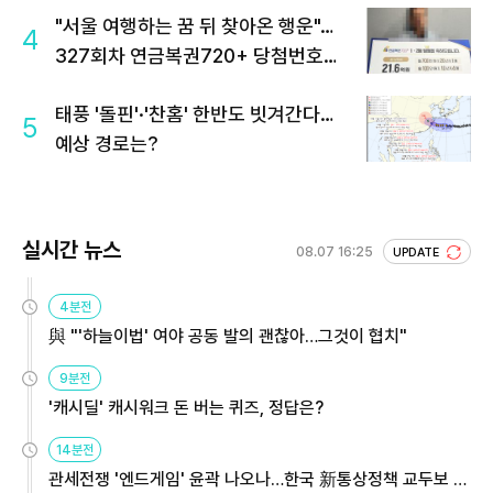
"서울 여행하는 꿈 뒤 찾아온 행운"…
4
327회차 연금복권720+ 당첨번호조
회 주목
태풍 '돌핀'·'찬홈' 한반도 빗겨간다…
5
예상 경로는?
실시간 뉴스
08.07 16:25
UPDATE
4분전
與 "'하늘이법' 여야 공동 발의 괜찮아…그것이 협치"
9분전
'캐시딜' 캐시워크 돈 버는 퀴즈, 정답은?
14분전
관세전쟁 '엔드게임' 윤곽 나오나…한국 新통상정책 교두보 활