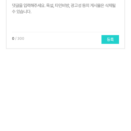
0
/ 300
등록