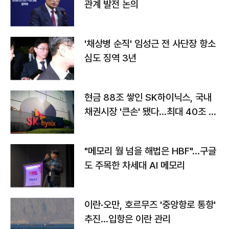
관계 발전 논의
'채상병 순직' 임성근 전 사단장 항소
심도 징역 3년
현금 88조 쌓인 SK하이닉스, 국내
채권시장 '큰손' 됐다…최대 40조 투
자
"메모리 월 넘을 해법은 HBF"…구글
도 주목한 차세대 AI 메모리
이란·오만, 호르무즈 '중앙항로 통항'
추진…입항은 이란 관리