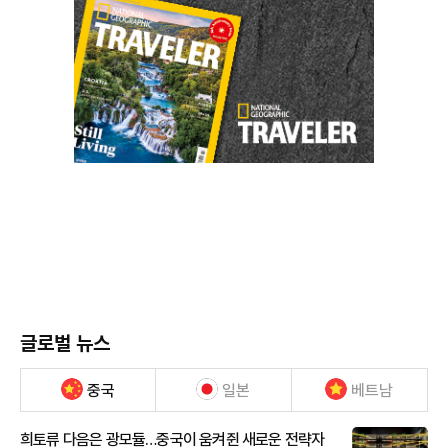
글로벌 뉴스
중국
일본
베트남
희토류 다음은 광모듈…중국이 움켜쥔 새로운 전략자