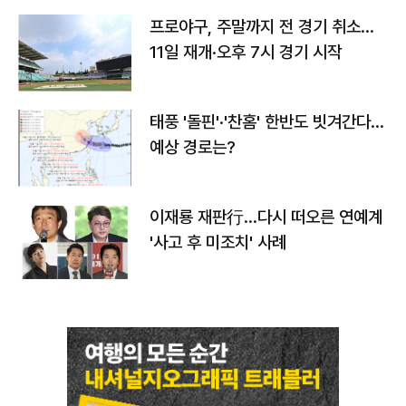
프로야구, 주말까지 전 경기 취소…
11일 재개·오후 7시 경기 시작
태풍 '돌핀'·'찬홈' 한반도 빗겨간다…
예상 경로는?
이재룡 재판行…다시 떠오른 연예계
'사고 후 미조치' 사례