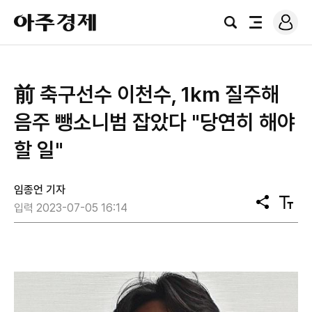
로
아
그
검
전
주
인
색
체
경
메
제
뉴
前 축구선수 이천수, 1km 질주해
음주 뺑소니범 잡았다 "당연히 해야
할 일"
임종언 기자
공
텍
입력 2023-07-05 16:14
유
스
트
크
기