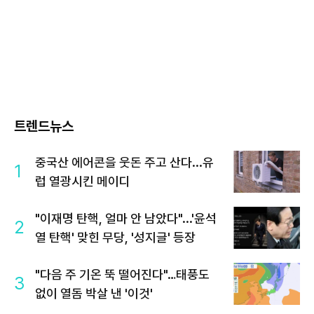
트렌드뉴스
중국산 에어콘을 웃돈 주고 산다...유
1
럽 열광시킨 메이디
"이재명 탄핵, 얼마 안 남았다"...'윤석
2
열 탄핵' 맞힌 무당, '성지글' 등장
"다음 주 기온 뚝 떨어진다"…태풍도
3
없이 열돔 박살 낸 '이것'