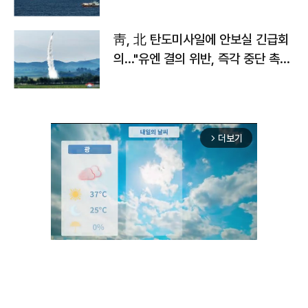
靑, 北 탄도미사일에 안보실 긴급회
의…"유엔 결의 위반, 즉각 중단 촉
구"
더보기
arrow_forward_ios
Unmute