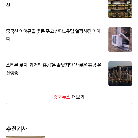
산
중국산 에어콘을 웃돈 주고 산다...유럽 열광시킨 메이
디
스티븐 로치 '과거의 홍콩'은 끝났지만 '새로운 홍콩'은
진행중
중국뉴스
더보기
추천기사