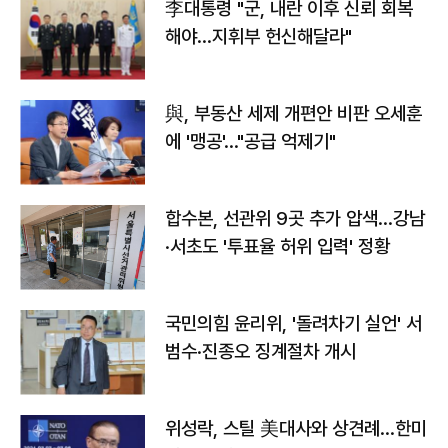
李대통령 "군, 내란 이후 신뢰 회복
해야…지휘부 헌신해달라"
與, 부동산 세제 개편안 비판 오세훈
에 '맹공'…"공급 억제기"
합수본, 선관위 9곳 추가 압색…강남
·서초도 '투표율 허위 입력' 정황
국민의힘 윤리위, '돌려차기 실언' 서
범수·진종오 징계절차 개시
위성락, 스틸 美대사와 상견례…한미