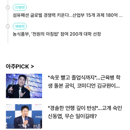
용해야
17분전
섬유패션 글로벌 경쟁력 키운다…산업부 15개 과제 180억 지
원
18분전
농식품부, '천원의 아침밥' 참여 200개 대학 선정
아주PICK >
"속옷 빨고 졸업식까지"…근육병 학
생 돌본 공익, 코미디언 김규원이었
다
"경솔한 언행 깊이 반성"…고개 숙인
신동엽, 무슨 일이길래?